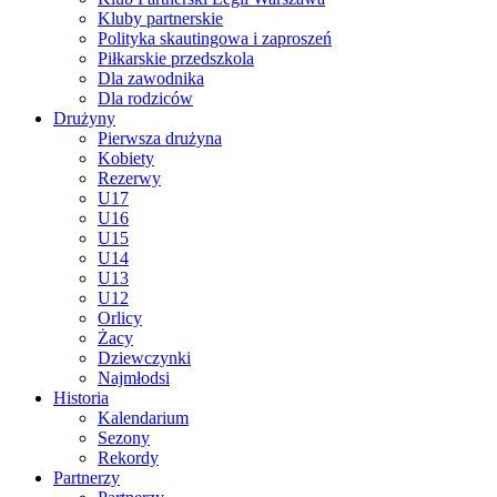
Kluby partnerskie
Polityka skautingowa i zaproszeń
Piłkarskie przedszkola
Dla zawodnika
Dla rodziców
Drużyny
Pierwsza drużyna
Kobiety
Rezerwy
U17
U16
U15
U14
U13
U12
Orlicy
Żacy
Dziewczynki
Najmłodsi
Historia
Kalendarium
Sezony
Rekordy
Partnerzy