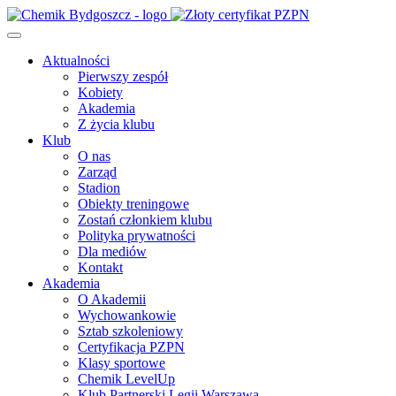
Aktualności
Pierwszy zespół
Kobiety
Akademia
Z życia klubu
Klub
O nas
Zarząd
Stadion
Obiekty treningowe
Zostań członkiem klubu
Polityka prywatności
Dla mediów
Kontakt
Akademia
O Akademii
Wychowankowie
Sztab szkoleniowy
Certyfikacja PZPN
Klasy sportowe
Chemik LevelUp
Klub Partnerski Legii Warszawa