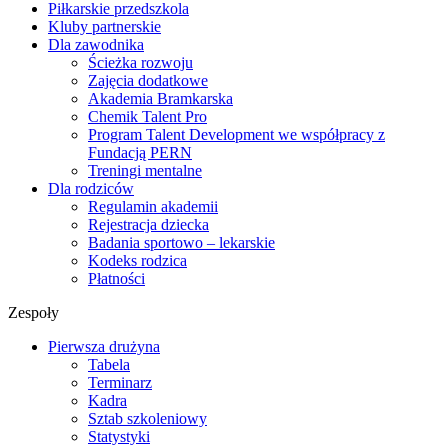
Piłkarskie przedszkola
Kluby partnerskie
Dla zawodnika
Ścieżka rozwoju
Zajęcia dodatkowe
Akademia Bramkarska
Chemik Talent Pro
Program Talent Development we współpracy z
Fundacją PERN
Treningi mentalne
Dla rodziców
Regulamin akademii
Rejestracja dziecka
Badania sportowo – lekarskie
Kodeks rodzica
Płatności
Zespoły
Pierwsza drużyna
Tabela
Terminarz
Kadra
Sztab szkoleniowy
Statystyki