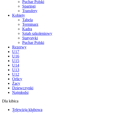
Puchar Polski
Sparingi
Transfery
Kobiety
Tabela
Terminarz
Kadra
Sztab szkoleniowy
Statystyki
Puchar Polski
Rezerwy
U17
U16
U15
U14
U13
U12
Orlicy
Żacy
Dziewczynki
Najmłodsi
Dla kibica
Telewizja klubowa