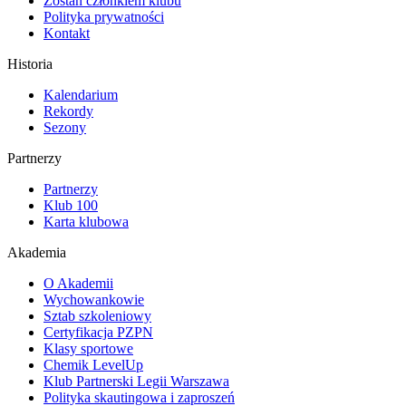
Zostań członkiem klubu
Polityka prywatności
Kontakt
Historia
Kalendarium
Rekordy
Sezony
Partnerzy
Partnerzy
Klub 100
Karta klubowa
Akademia
O Akademii
Wychowankowie
Sztab szkoleniowy
Certyfikacja PZPN
Klasy sportowe
Chemik LevelUp
Klub Partnerski Legii Warszawa
Polityka skautingowa i zaproszeń