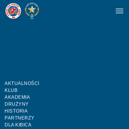
Chemik
Kluby
Polonia II Bydgoszcz U14
AKTUALNOŚCI
KLUB
AKADEMIA
DRUŻYNY
HISTORIA
05.06.2022
00:00
PARTNERZY
DLA KIBICA