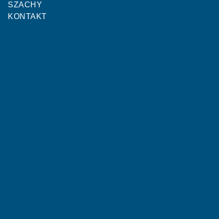
3
8
SZACHY
KONTAKT
Polonia II Bydgoszcz U14
Chemik Bydgoszcz U14
09.04.2022
00:00
13
2
Chemik Bydgoszcz U14
Polonia II Bydgoszcz U14
1
9
Polonia II Bydgoszcz U14
Kamionka Kamień Krajeński U14
10
0
Nasz Dom Racice U14
Polonia II Bydgoszcz U14
2
3
Polonia II Bydgoszcz U14
Wda Świecie U14