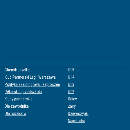
Klub 100
Karta klubowa
AKADEMIA
ZESPOŁY
O Akademii
Pierwsza drużyna
Wychowankowie
Kobiety
Sztab szkoleniowy
Rezerwy
Certyfikacja PZPN
U17
Klasy sportowe
U16
Chemik LevelUp
U15
Klub Partnerski Legii Warszawa
U14
Polityka skautingowa i zaproszeń
U13
Piłkarskie przedszkola
U12
Kluby partnerskie
Orlicy
Dla zawodnika
Żacy
Dla rodziców
Dziewczynki
Najmłodsi