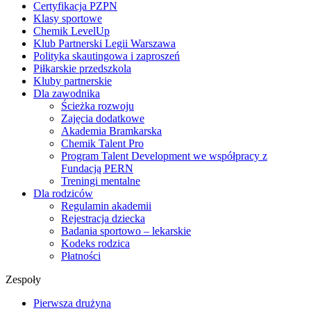
Certyfikacja PZPN
Klasy sportowe
Chemik LevelUp
Klub Partnerski Legii Warszawa
Polityka skautingowa i zaproszeń
Piłkarskie przedszkola
Kluby partnerskie
Dla zawodnika
Ścieżka rozwoju
Zajęcia dodatkowe
Akademia Bramkarska
Chemik Talent Pro
Program Talent Development we współpracy z
Fundacją PERN
Treningi mentalne
Dla rodziców
Regulamin akademii
Rejestracja dziecka
Badania sportowo – lekarskie
Kodeks rodzica
Płatności
Zespoły
Pierwsza drużyna