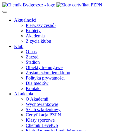
Aktualności
Pierwszy zespół
Kobiety
Akademia
Z życia klubu
Klub
O nas
Zarząd
Stadion
Obiekty treningowe
Zostań członkiem klubu
Polityka prywatności
Dla mediów
Kontakt
Akademia
O Akademii
Wychowankowie
Sztab szkoleniowy
Certyfikacja PZPN
Klasy sportowe
Chemik LevelUp
Klub Partnerski Legii Warszawa