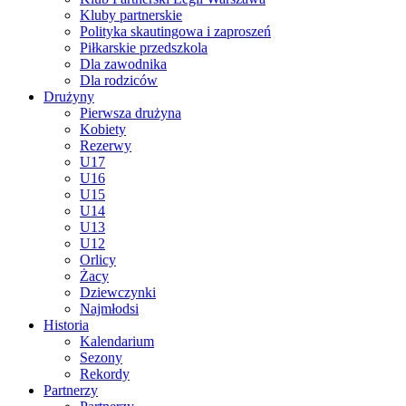
Kluby partnerskie
Polityka skautingowa i zaproszeń
Piłkarskie przedszkola
Dla zawodnika
Dla rodziców
Drużyny
Pierwsza drużyna
Kobiety
Rezerwy
U17
U16
U15
U14
U13
U12
Orlicy
Żacy
Dziewczynki
Najmłodsi
Historia
Kalendarium
Sezony
Rekordy
Partnerzy