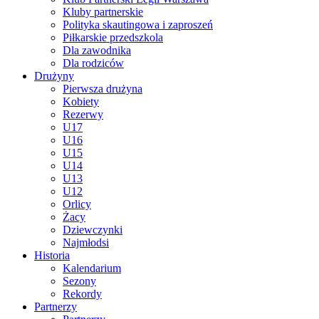
Kluby partnerskie
Polityka skautingowa i zaproszeń
Piłkarskie przedszkola
Dla zawodnika
Dla rodziców
Drużyny
Pierwsza drużyna
Kobiety
Rezerwy
U17
U16
U15
U14
U13
U12
Orlicy
Żacy
Dziewczynki
Najmłodsi
Historia
Kalendarium
Sezony
Rekordy
Partnerzy