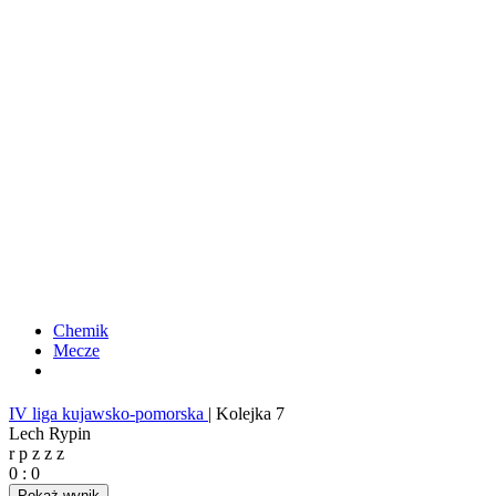
Chemik
Mecze
IV liga kujawsko-pomorska
|
Kolejka 7
Lech Rypin
r
p
z
z
z
0
:
0
Pokaż wynik