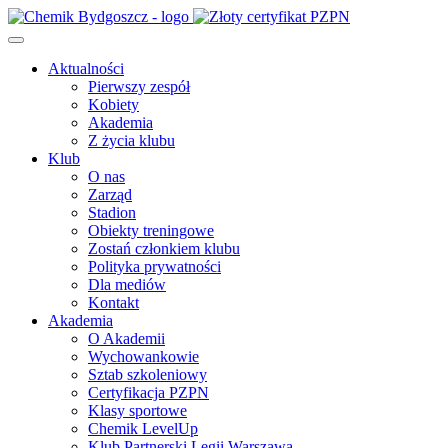
Aktualności
Pierwszy zespół
Kobiety
Akademia
Z życia klubu
Klub
O nas
Zarząd
Stadion
Obiekty treningowe
Zostań członkiem klubu
Polityka prywatności
Dla mediów
Kontakt
Akademia
O Akademii
Wychowankowie
Sztab szkoleniowy
Certyfikacja PZPN
Klasy sportowe
Chemik LevelUp
Klub Partnerski Legii Warszawa