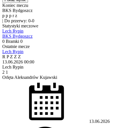
Koniec meczu
BKS Bydgoszcz
p
p
p
r
z
|
Do przerwy: 0-0
Statystyki meczowe
Lech Rypin
BKS Bydgoszcz
0
Bramki
0
Ostatnie mecze
Lech Rypin
R
P
Z
Z
Z
13.06.2026
00:00
Lech Rypin
2
1
Orlęta Aleksandrów Kujawski
13.06.2026