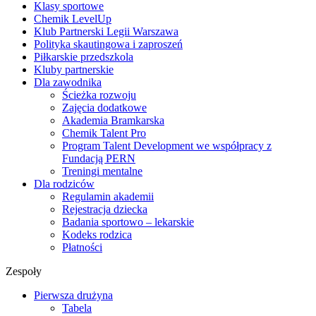
Klasy sportowe
Chemik LevelUp
Klub Partnerski Legii Warszawa
Polityka skautingowa i zaproszeń
Piłkarskie przedszkola
Kluby partnerskie
Dla zawodnika
Ścieżka rozwoju
Zajęcia dodatkowe
Akademia Bramkarska
Chemik Talent Pro
Program Talent Development we współpracy z
Fundacją PERN
Treningi mentalne
Dla rodziców
Regulamin akademii
Rejestracja dziecka
Badania sportowo – lekarskie
Kodeks rodzica
Płatności
Zespoły
Pierwsza drużyna
Tabela