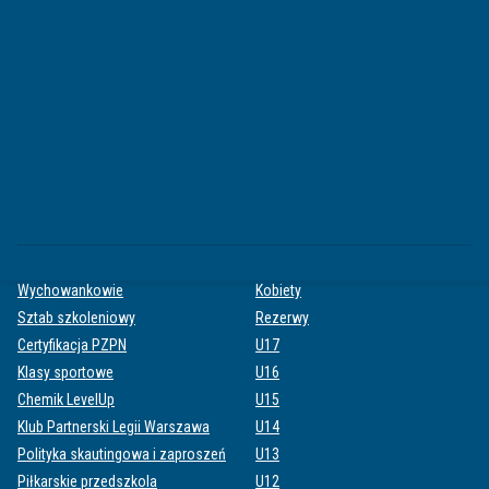
Rekordy
Sezony
PARTNERZY
Partnerzy
Klub 100
Karta klubowa
AKADEMIA
ZESPOŁY
O Akademii
Pierwsza drużyna
Wychowankowie
Kobiety
Sztab szkoleniowy
Rezerwy
Certyfikacja PZPN
U17
Klasy sportowe
U16
Chemik LevelUp
U15
Klub Partnerski Legii Warszawa
U14
Polityka skautingowa i zaproszeń
U13
Piłkarskie przedszkola
U12