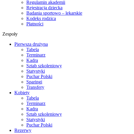
Regulamin akademii
Rejestracja dziecka
Badania sportowo – lekarskie
Kodeks rodzica
Płatności
Zespoły
Pierwsza drużyna
Tabela
Terminarz
Kadra
Sztab szkoleniowy
Statystyki
Puchar Polski
Sparingi
Transfery
Kobiety
Tabela
Terminarz
Kadra
Sztab szkoleniowy
Statystyki
Puchar Polski
Rezerwy