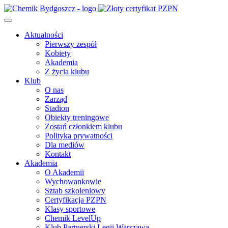
Aktualności
Pierwszy zespół
Kobiety
Akademia
Z życia klubu
Klub
O nas
Zarząd
Stadion
Obiekty treningowe
Zostań członkiem klubu
Polityka prywatności
Dla mediów
Kontakt
Akademia
O Akademii
Wychowankowie
Sztab szkoleniowy
Certyfikacja PZPN
Klasy sportowe
Chemik LevelUp
Klub Partnerski Legii Warszawa