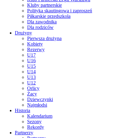
Kluby partnerskie
Polityka skautingowa i zaproszeń
Piłkarskie przedszkola
Dla zawodnika
Dla rodziców
Drużyny
Pierwsza drużyna
Kobiety
Rezerwy
U17
U16
U15
U14
U13
U12
Orlicy
Żacy
Dziewczynki
Najmłodsi
Historia
Kalendarium
Sezony
Rekordy
Partnerzy