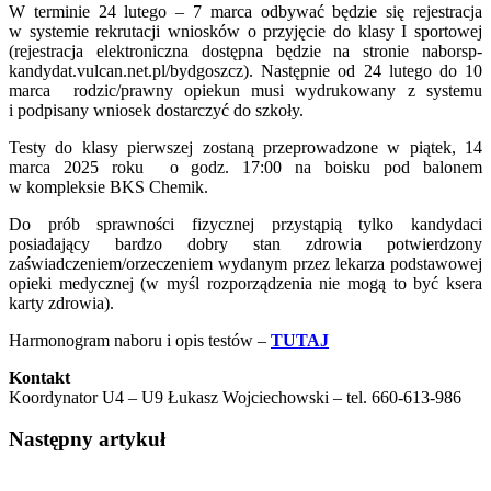
W terminie 24 lutego – 7 marca odbywać będzie się rejestracja
w systemie rekrutacji wniosków o przyjęcie do klasy I sportowej
(rejestracja elektroniczna dostępna będzie na stronie naborsp-
kandydat.vulcan.net.pl/bydgoszcz). Następnie od 24 lutego do 10
marca rodzic/prawny opiekun musi wydrukowany z systemu
i podpisany wniosek dostarczyć do szkoły.
Testy do klasy pierwszej zostaną przeprowadzone w piątek, 14
marca 2025 roku o godz. 17:00 na boisku pod balonem
w kompleksie BKS Chemik.
Do prób sprawności fizycznej przystąpią tylko kandydaci
posiadający bardzo dobry stan zdrowia potwierdzony
zaświadczeniem/orzeczeniem wydanym przez lekarza podstawowej
opieki medycznej (w myśl rozporządzenia nie mogą to być ksera
karty zdrowia).
Harmonogram naboru i opis testów –
TUTAJ
Kontakt
Koordynator U4 – U9 Łukasz Wojciechowski – tel. 660-613-986
Następny artykuł