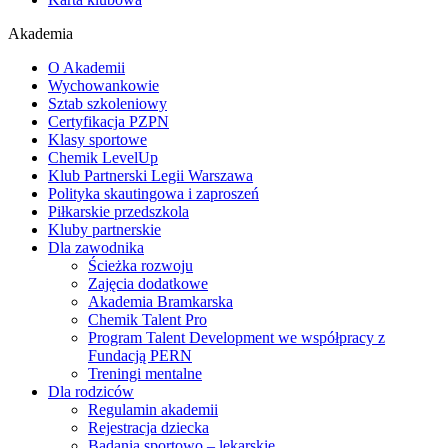
Akademia
O Akademii
Wychowankowie
Sztab szkoleniowy
Certyfikacja PZPN
Klasy sportowe
Chemik LevelUp
Klub Partnerski Legii Warszawa
Polityka skautingowa i zaproszeń
Piłkarskie przedszkola
Kluby partnerskie
Dla zawodnika
Ścieżka rozwoju
Zajęcia dodatkowe
Akademia Bramkarska
Chemik Talent Pro
Program Talent Development we współpracy z
Fundacją PERN
Treningi mentalne
Dla rodziców
Regulamin akademii
Rejestracja dziecka
Badania sportowo – lekarskie