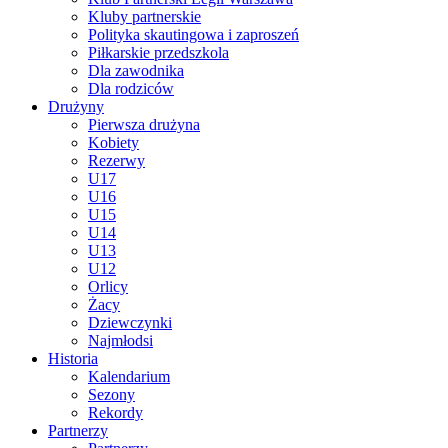
Kluby partnerskie
Polityka skautingowa i zaproszeń
Piłkarskie przedszkola
Dla zawodnika
Dla rodziców
Drużyny
Pierwsza drużyna
Kobiety
Rezerwy
U17
U16
U15
U14
U13
U12
Orlicy
Żacy
Dziewczynki
Najmłodsi
Historia
Kalendarium
Sezony
Rekordy
Partnerzy