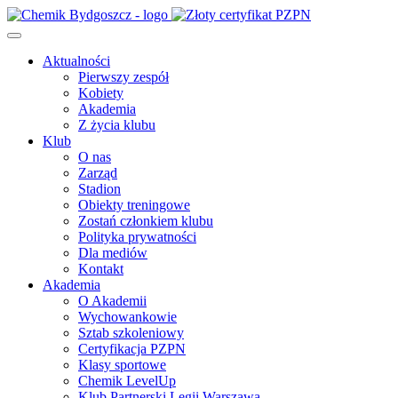
Aktualności
Pierwszy zespół
Kobiety
Akademia
Z życia klubu
Klub
O nas
Zarząd
Stadion
Obiekty treningowe
Zostań członkiem klubu
Polityka prywatności
Dla mediów
Kontakt
Akademia
O Akademii
Wychowankowie
Sztab szkoleniowy
Certyfikacja PZPN
Klasy sportowe
Chemik LevelUp
Klub Partnerski Legii Warszawa