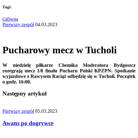
Tagi:
Główna
Pierwszy zespół
04.03.2023
Pucharowy mecz w Tucholi
W n
i
edz
i
elę p
i
łkarze Chem
i
ka Moderatora Bydgoszcz
rozegrają mecz 1/8 f
i
nału Pucharu Polsk
i
KPZPN. Spotkan
i
e
wyjazdowe z Rawysem Rac
i
ąż odbędz
i
ę s
i
ę w Tuchol
i
. Początek
o godz. 16:00.
Następny artykuł
Pierwszy zespół
05.03.2023
Awans po dogrywce