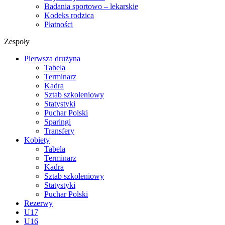
Badania sportowo – lekarskie
Kodeks rodzica
Płatności
Zespoły
Pierwsza drużyna
Tabela
Terminarz
Kadra
Sztab szkoleniowy
Statystyki
Puchar Polski
Sparingi
Transfery
Kobiety
Tabela
Terminarz
Kadra
Sztab szkoleniowy
Statystyki
Puchar Polski
Rezerwy
U17
U16