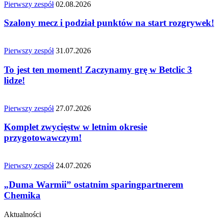
Pierwszy zespół
02.08.2026
Szalony mecz i podział punktów na start rozgrywek!
Pierwszy zespół
31.07.2026
To jest ten moment! Zaczynamy grę w Betclic 3
lidze!
Pierwszy zespół
27.07.2026
Komplet zwycięstw w letnim okresie
przygotowawczym!
Pierwszy zespół
24.07.2026
„Duma Warmii” ostatnim sparingpartnerem
Chemika
Aktualności