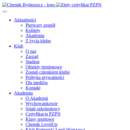
Aktualności
Pierwszy zespół
Kobiety
Akademia
Z życia klubu
Klub
O nas
Zarząd
Stadion
Obiekty treningowe
Zostań członkiem klubu
Polityka prywatności
Dla mediów
Kontakt
Akademia
O Akademii
Wychowankowie
Sztab szkoleniowy
Certyfikacja PZPN
Klasy sportowe
Chemik LevelUp
Klub Partnerski Legii Warszawa