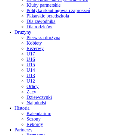
Kluby partnerskie
Polityka skautingowa i zaproszeń
Piłkarskie przedszkola
Dla zawodnika
Dla rodziców
Drużyny
Pierwsza drużyna
Kobiety
Rezerwy
U17
U16
U15
U14
U13
U12
Orlicy
Żacy
Dziewczynki
Najmłodsi
Historia
Kalendarium
Sezony
Rekordy
Partnerzy