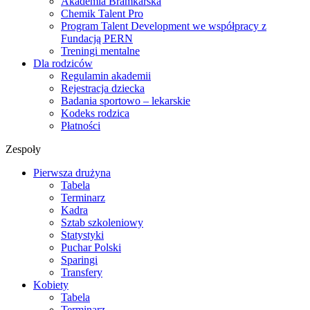
Akademia Bramkarska
Chemik Talent Pro
Program Talent Development we współpracy z
Fundacją PERN
Treningi mentalne
Dla rodziców
Regulamin akademii
Rejestracja dziecka
Badania sportowo – lekarskie
Kodeks rodzica
Płatności
Zespoły
Pierwsza drużyna
Tabela
Terminarz
Kadra
Sztab szkoleniowy
Statystyki
Puchar Polski
Sparingi
Transfery
Kobiety
Tabela
Terminarz