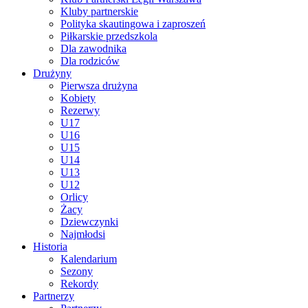
Kluby partnerskie
Polityka skautingowa i zaproszeń
Piłkarskie przedszkola
Dla zawodnika
Dla rodziców
Drużyny
Pierwsza drużyna
Kobiety
Rezerwy
U17
U16
U15
U14
U13
U12
Orlicy
Żacy
Dziewczynki
Najmłodsi
Historia
Kalendarium
Sezony
Rekordy
Partnerzy