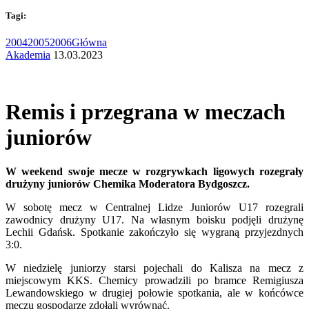
Tagi:
2004
2005
2006
Główna
Akademia
13.03.2023
Remis i przegrana w meczach
juniorów
W weekend swoje mecze w rozgrywkach ligowych rozegrały
drużyny juniorów Chemika Moderatora Bydgoszcz.
W sobotę mecz w Centralnej Lidze Juniorów U17 rozegrali
zawodnicy drużyny U17. Na własnym boisku podjęli drużynę
Lechii Gdańsk. Spotkanie zakończyło się wygraną przyjezdnych
3:0.
W niedzielę juniorzy starsi pojechali do Kalisza na mecz z
miejscowym KKS. Chemicy prowadzili po bramce Remigiusza
Lewandowskiego w drugiej połowie spotkania, ale w końcówce
meczu gospodarze zdołali wyrównać.