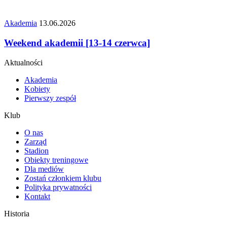
Akademia
13.06.2026
Weekend akademii [13-14 czerwca]
Aktualności
Akademia
Kobiety
Pierwszy zespół
Klub
O nas
Zarząd
Stadion
Obiekty treningowe
Dla mediów
Zostań członkiem klubu
Polityka prywatności
Kontakt
Historia