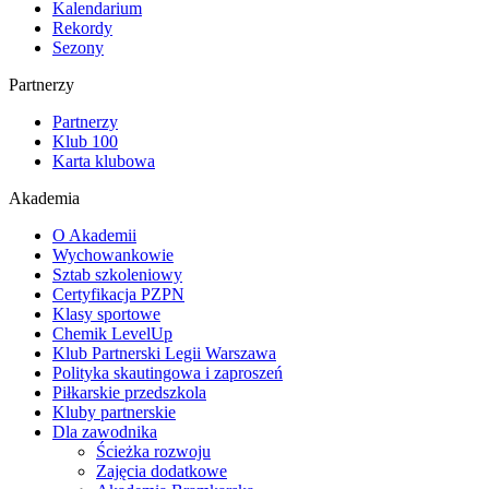
Kalendarium
Rekordy
Sezony
Partnerzy
Partnerzy
Klub 100
Karta klubowa
Akademia
O Akademii
Wychowankowie
Sztab szkoleniowy
Certyfikacja PZPN
Klasy sportowe
Chemik LevelUp
Klub Partnerski Legii Warszawa
Polityka skautingowa i zaproszeń
Piłkarskie przedszkola
Kluby partnerskie
Dla zawodnika
Ścieżka rozwoju
Zajęcia dodatkowe