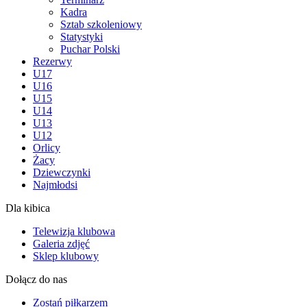
Kadra
Sztab szkoleniowy
Statystyki
Puchar Polski
Rezerwy
U17
U16
U15
U14
U13
U12
Orlicy
Żacy
Dziewczynki
Najmłodsi
Dla kibica
Telewizja klubowa
Galeria zdjęć
Sklep klubowy
Dołącz do nas
Zostań piłkarzem