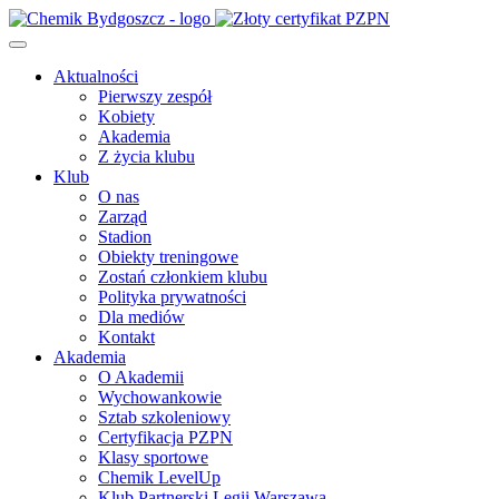
Aktualności
Pierwszy zespół
Kobiety
Akademia
Z życia klubu
Klub
O nas
Zarząd
Stadion
Obiekty treningowe
Zostań członkiem klubu
Polityka prywatności
Dla mediów
Kontakt
Akademia
O Akademii
Wychowankowie
Sztab szkoleniowy
Certyfikacja PZPN
Klasy sportowe
Chemik LevelUp
Klub Partnerski Legii Warszawa