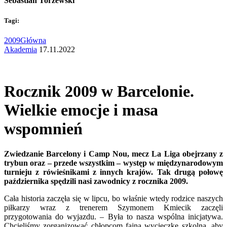
Sebastian Torzewski
Tagi:
2009
Główna
Akademia
17.11.2022
Rocznik 2009 w Barcelonie.
Wielkie emocje i masa
wspomnień
Zwiedzanie Barcelony i Camp Nou, mecz La Liga obejrzany z
trybun oraz – przede wszystkim – występ w międzynarodowym
turnieju z rówieśnikami z innych krajów. Tak drugą połowę
października spędzili nasi zawodnicy z rocznika 2009.
Cała historia zaczęła się w lipcu, bo właśnie wtedy rodzice naszych
piłkarzy wraz z trenerem Szymonem Kmiecik zaczęli
przygotowania do wyjazdu. – Była to nasza wspólna inicjatywa.
Chcieliśmy zorganizować chłopcom fajną wycieczkę szkolną, aby