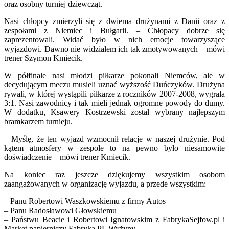
oraz osobny turniej dziewcząt.
Nasi chłopcy zmierzyli się z dwiema drużynami z Danii oraz z
zespołami z Niemiec i Bułgarii. – Chłopacy dobrze się
zaprezentowali. Widać było w nich emocje towarzyszące
wyjazdowi. Dawno nie widziałem ich tak zmotywowanych – mówi
trener Szymon Kmiecik.
W półfinale nasi młodzi piłkarze pokonali Niemców, ale w
decydującym meczu musieli uznać wyższość Duńczyków. Drużyna
rywali, w której wystąpili piłkarze z roczników 2007-2008, wygrała
3:1. Nasi zawodnicy i tak mieli jednak ogromne powody do dumy.
W dodatku, Ksawery Kostrzewski został wybrany najlepszym
bramkarzem turnieju.
– Myślę, że ten wyjazd wzmocnił relacje w naszej drużynie. Pod
kątem atmosfery w zespole to na pewno było niesamowite
doświadczenie – mówi trener Kmiecik.
Na koniec raz jeszcze dziękujemy wszystkim osobom
zaangażowanych w organizację wyjazdu, a przede wszystkim:
– Panu Robertowi Waszkowskiemu z firmy Autos
– Panu Radosławowi Głowskiemu
– Państwu Beacie i Robertowi Ignatowskim z FabrykaSejfow.pl i
Market papierniczy Fabryka PL Wyżyny.