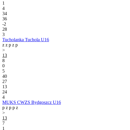
1
4
34
36
-2
28
3
Tucholanka Tuchola U16
z
z
p
z
p
>
13
8
0
5
40
27
13
24
4
MUKS CWZS Bydgoszcz U16
p
z
p
p
z
>
13
7
1