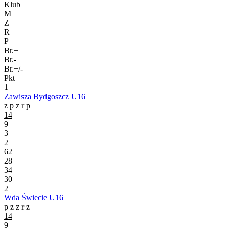
Klub
M
Z
R
P
Br.+
Br.-
Br.+/-
Pkt
1
Zawisza Bydgoszcz U16
z
p
z
r
p
14
9
3
2
62
28
34
30
2
Wda Świecie U16
p
z
z
r
z
14
9