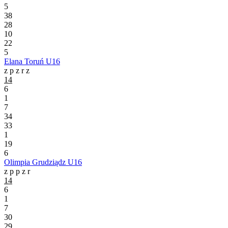
5
38
28
10
22
5
Elana Toruń U16
z
p
z
r
z
14
6
1
7
34
33
1
19
6
Olimpia Grudziądz U16
z
p
p
z
r
14
6
1
7
30
29