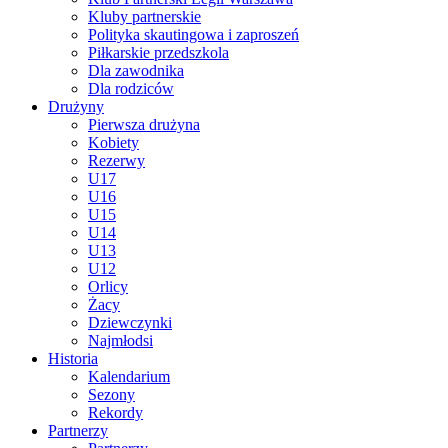
Kluby partnerskie
Polityka skautingowa i zaproszeń
Piłkarskie przedszkola
Dla zawodnika
Dla rodziców
Drużyny
Pierwsza drużyna
Kobiety
Rezerwy
U17
U16
U15
U14
U13
U12
Orlicy
Żacy
Dziewczynki
Najmłodsi
Historia
Kalendarium
Sezony
Rekordy
Partnerzy