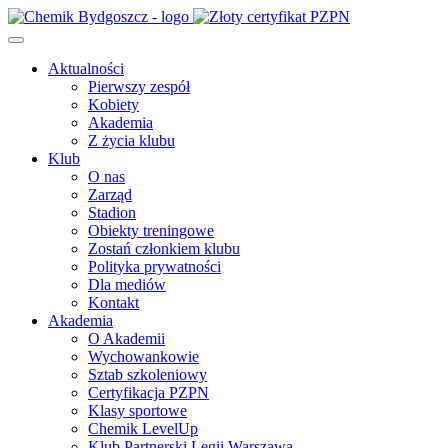
Aktualności
Pierwszy zespół
Kobiety
Akademia
Z życia klubu
Klub
O nas
Zarząd
Stadion
Obiekty treningowe
Zostań członkiem klubu
Polityka prywatności
Dla mediów
Kontakt
Akademia
O Akademii
Wychowankowie
Sztab szkoleniowy
Certyfikacja PZPN
Klasy sportowe
Chemik LevelUp
Klub Partnerski Legii Warszawa