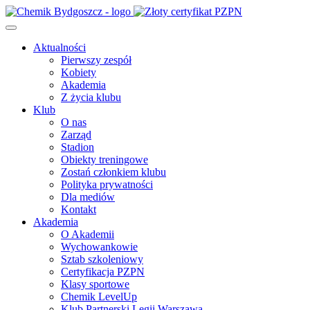
Aktualności
Pierwszy zespół
Kobiety
Akademia
Z życia klubu
Klub
O nas
Zarząd
Stadion
Obiekty treningowe
Zostań członkiem klubu
Polityka prywatności
Dla mediów
Kontakt
Akademia
O Akademii
Wychowankowie
Sztab szkoleniowy
Certyfikacja PZPN
Klasy sportowe
Chemik LevelUp
Klub Partnerski Legii Warszawa