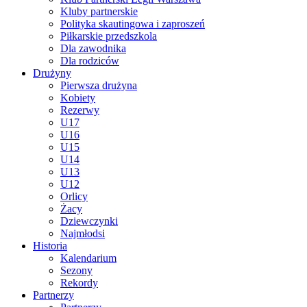
Kluby partnerskie
Polityka skautingowa i zaproszeń
Piłkarskie przedszkola
Dla zawodnika
Dla rodziców
Drużyny
Pierwsza drużyna
Kobiety
Rezerwy
U17
U16
U15
U14
U13
U12
Orlicy
Żacy
Dziewczynki
Najmłodsi
Historia
Kalendarium
Sezony
Rekordy
Partnerzy