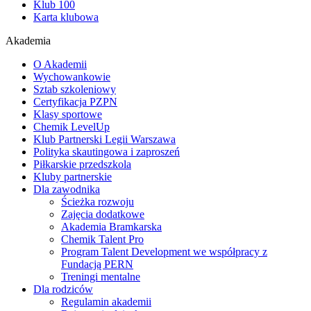
Klub 100
Karta klubowa
Akademia
O Akademii
Wychowankowie
Sztab szkoleniowy
Certyfikacja PZPN
Klasy sportowe
Chemik LevelUp
Klub Partnerski Legii Warszawa
Polityka skautingowa i zaproszeń
Piłkarskie przedszkola
Kluby partnerskie
Dla zawodnika
Ścieżka rozwoju
Zajęcia dodatkowe
Akademia Bramkarska
Chemik Talent Pro
Program Talent Development we współpracy z
Fundacją PERN
Treningi mentalne
Dla rodziców
Regulamin akademii