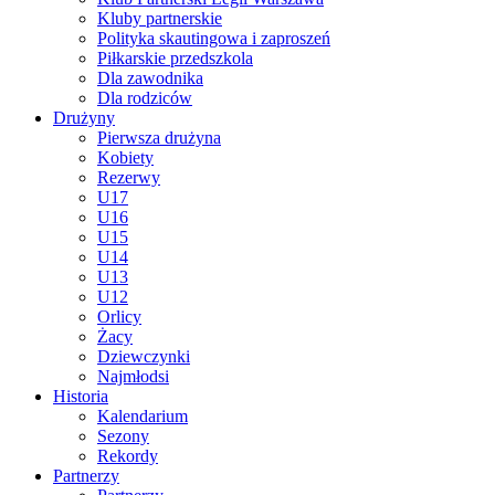
Kluby partnerskie
Polityka skautingowa i zaproszeń
Piłkarskie przedszkola
Dla zawodnika
Dla rodziców
Drużyny
Pierwsza drużyna
Kobiety
Rezerwy
U17
U16
U15
U14
U13
U12
Orlicy
Żacy
Dziewczynki
Najmłodsi
Historia
Kalendarium
Sezony
Rekordy
Partnerzy