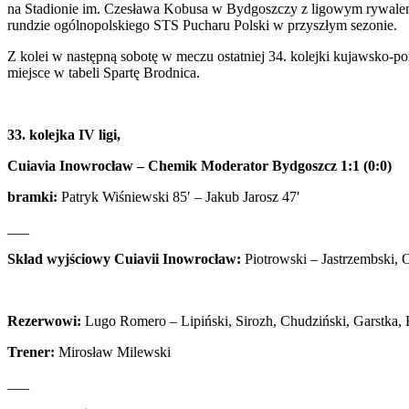
na Stadionie im. Czesława Kobusa w Bydgoszczy z ligowym rywalem 
rundzie ogólnopolskiego STS Pucharu Polski w przyszłym sezonie.
Z kolei w następną sobotę w meczu ostatniej 34. kolejki kujawsko-p
miejsce w tabeli Spartę Brodnica.
33. kolejka IV ligi,
Cuiavia Inowrocław – Chemik Moderator Bydgoszcz 1:1 (0:0)
bramki:
Patryk Wiśniewski 85′ – Jakub Jarosz 47′
___
Skład wyjściowy Cuiavii Inowrocław
:
Piotrowski – Jastrzembski, 
Rezerwowi:
Lugo Romero – Lipiński, Sirozh, Chudziński, Garstka, K
Trener:
Mirosław Milewski
___