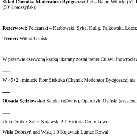
Skład Chemika Moderatora Bydgoszcz:
Łęt – Bajor, Witucki (51′
(50′ Łotoszyński).
Rezerwowi:
Pelczarski – Karbowski, Syka, Kulig, Falkowski, Łotos
Trener:
Wiktor Osiński
___
W przerwie czerwoną kartką ukarany został trener Cuiavii Inowrocł
___
W 45+2′. minucie Piotr Siekirka (Chemik Moderator Bydgoszcz) nie w
___
Obsada Sędziowska:
Sander (główny), Oparczyk, Osiński (asystenci
___
Unia Drobex Solec Kujawski 2:1 Victoria Czernikowo
Wisła Dobrzyń nad Wisłą 1:0 Kujawiak Lumac Kowal