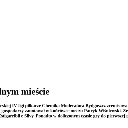
lnym mieście
rskiej IV ligi piłkarze Chemika Moderatora Bydgoszcz zremisowal
la gospodarzy zanotował w końcówce meczu Patryk Wiśniewski. Zesp
 Estigarribii e Silvy. Ponadto w doliczonym czasie gry do pierwsz