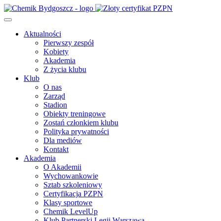
Aktualności
Pierwszy zespół
Kobiety
Akademia
Z życia klubu
Klub
O nas
Zarząd
Stadion
Obiekty treningowe
Zostań członkiem klubu
Polityka prywatności
Dla mediów
Kontakt
Akademia
O Akademii
Wychowankowie
Sztab szkoleniowy
Certyfikacja PZPN
Klasy sportowe
Chemik LevelUp
Klub Partnerski Legii Warszawa