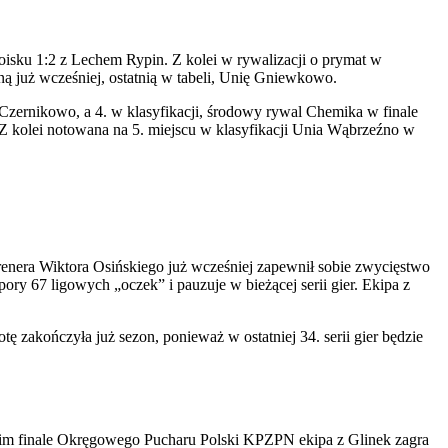
isku 1:2 z Lechem Rypin. Z kolei w rywalizacji o prymat w
ą już wcześniej, ostatnią w tabeli, Unię Gniewkowo.
Czernikowo, a 4. w klasyfikacji, środowy rywal Chemika w finale
 kolei notowana na 5. miejscu w klasyfikacji Unia Wąbrzeźno w
renera Wiktora Osińskiego już wcześniej zapewnił sobie zwycięstwo
ory 67 ligowych „oczek” i pauzuje w bieżącej serii gier. Ekipa z
zakończyła już sezon, ponieważ w ostatniej 34. serii gier będzie
kim finale Okręgowego Pucharu Polski KPZPN ekipa z Glinek zagra