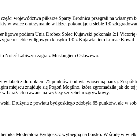
zęści województwa piłkarze Sparty Brodnica przegrali na własnym bo
ty w walce o utrzymanie w lidze, pokonując u siebie 1:0 zdegradowan
ier ligowe podium Unia Drobex Solec Kujawski pokonała 2:1 Victorię 
wygrał u siebie w ligowym klasyku 1:0 z Kujawiakiem Lumac Kowal. Z
edy to Noteć Łabiszyn zagra z Mustangiem Ostaszewo.
zi w tabeli z dorobkiem 75 punktów i odbytą wiosenną pauzą. Zespół t
gim miejscu znajduje się Pogoń Mogilno, która zgromadziła jak do tej p
 gry w barażach o awans na wyższy szczebel rozgrywkowy.
ki. Drużyna z powiatu bydgoskiego zdobyła 65 punktów, ale w sobotę 
ze Chemika Moderatora Bydgoszcz wybiegną na boisko. W środę w wiel