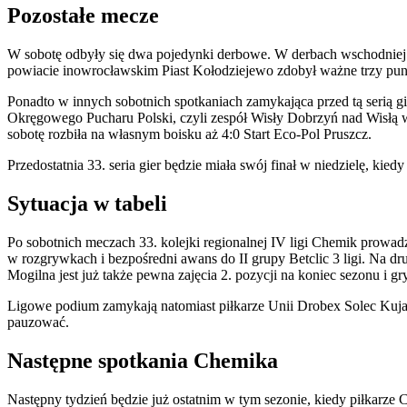
Pozostałe mecze
W sobotę odbyły się dwa pojedynki derbowe. W derbach wschodniej c
powiacie inowrocławskim Piast Kołodziejewo zdobył ważne trzy punk
Ponadto w innych sobotnich spotkaniach zamykająca przed tą serią g
Okręgowego Pucharu Polski, czyli zespół Wisły Dobrzyń nad Wisłą 
sobotę rozbiła na własnym boisku aż 4:0 Start Eco-Pol Pruszcz.
Przedostatnia 33. seria gier będzie miała swój finał w niedzielę, ki
Sytuacja w tabeli
Po sobotnich meczach 33. kolejki regionalnej IV ligi Chemik prowad
w rozgrywkach i bezpośredni awans do II grupy Betclic 3 ligi. Na dru
Mogilna jest już także pewna zajęcia 2. pozycji na koniec sezonu i
Ligowe podium zamykają natomiast piłkarze Unii Drobex Solec Kujaws
pauzować.
Następne spotkania Chemika
Następny tydzień będzie już ostatnim w tym sezonie, kiedy piłkar