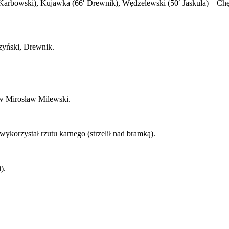
 Karbowski), Kujawka (66′ Drewnik), Wędzelewski (50′ Jaskuła) – Chęś
zyński, Drewnik.
aw Mirosław Milewski.
ykorzystał rzutu karnego (strzelił nad bramką).
).