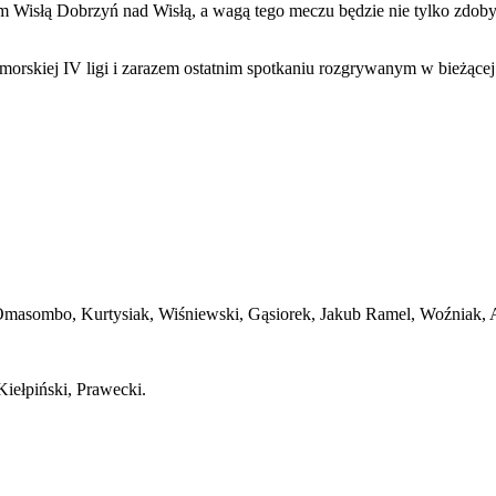
Wisłą Dobrzyń nad Wisłą, a wagą tego meczu będzie nie tylko zdobyc
omorskiej IV ligi i zarazem ostatnim spotkaniu rozgrywanym w bieżąc
Omasombo, Kurtysiak, Wiśniewski, Gąsiorek, Jakub Ramel, Woźniak, Ar
iełpiński, Prawecki.