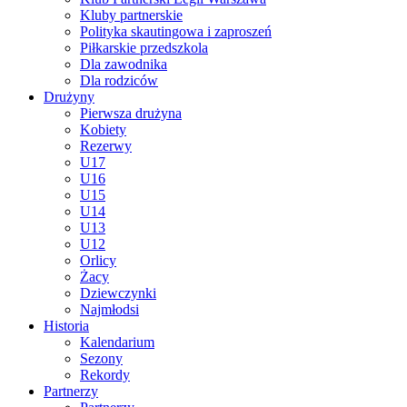
Kluby partnerskie
Polityka skautingowa i zaproszeń
Piłkarskie przedszkola
Dla zawodnika
Dla rodziców
Drużyny
Pierwsza drużyna
Kobiety
Rezerwy
U17
U16
U15
U14
U13
U12
Orlicy
Żacy
Dziewczynki
Najmłodsi
Historia
Kalendarium
Sezony
Rekordy
Partnerzy