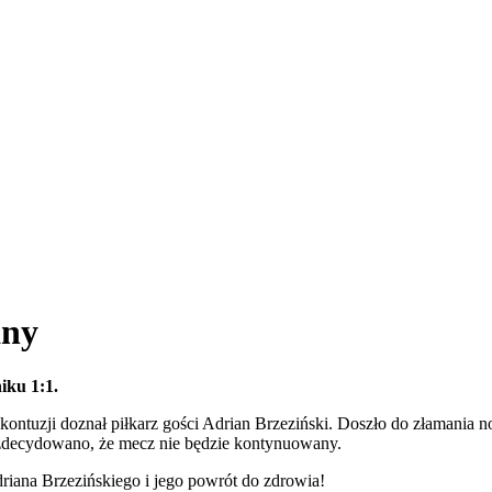
any
iku 1:1.
ontuzji doznał piłkarz gości Adrian Brzeziński. Doszło do złamania n
ji zdecydowano, że mecz nie będzie kontynuowany.
driana Brzezińskiego i jego powrót do zdrowia!