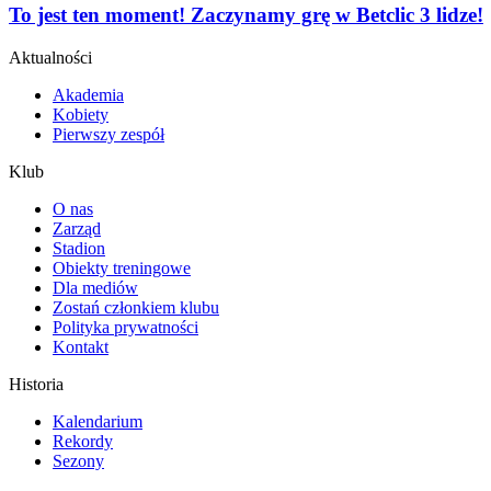
To jest ten moment! Zaczynamy grę w Betclic 3 lidze!
Aktualności
Akademia
Kobiety
Pierwszy zespół
Klub
O nas
Zarząd
Stadion
Obiekty treningowe
Dla mediów
Zostań członkiem klubu
Polityka prywatności
Kontakt
Historia
Kalendarium
Rekordy
Sezony