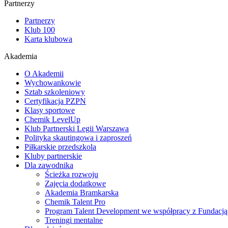
Partnerzy
Partnerzy
Klub 100
Karta klubowa
Akademia
O Akademii
Wychowankowie
Sztab szkoleniowy
Certyfikacja PZPN
Klasy sportowe
Chemik LevelUp
Klub Partnerski Legii Warszawa
Polityka skautingowa i zaproszeń
Piłkarskie przedszkola
Kluby partnerskie
Dla zawodnika
Ścieżka rozwoju
Zajęcia dodatkowe
Akademia Bramkarska
Chemik Talent Pro
Program Talent Development we współpracy z Fundac
Treningi mentalne