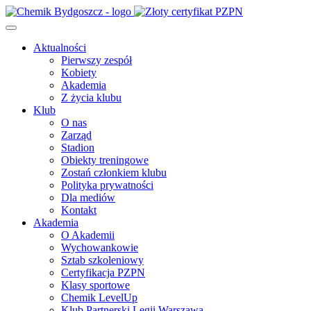
Aktualności
Pierwszy zespół
Kobiety
Akademia
Z życia klubu
Klub
O nas
Zarząd
Stadion
Obiekty treningowe
Zostań członkiem klubu
Polityka prywatności
Dla mediów
Kontakt
Akademia
O Akademii
Wychowankowie
Sztab szkoleniowy
Certyfikacja PZPN
Klasy sportowe
Chemik LevelUp
Klub Partnerski Legii Warszawa