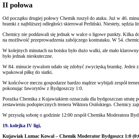
II połowa
Od początku drugiej połowy Chemik ruszył do ataku. Już w 46. minu
bramki z najbliższej odległości skierował Perliński. Niestety, sędzia l
Chemicy nie poddawali się jednak w walce o ligowe punkty. Kilka do
na możliwość przeprowadzenia zabójczego kontrataku. W 54. chemicy
W kolejnych minutach na boisku było dużo walki, ale mało klarownyc
było jednak nieskuteczne.
W 84. minucie rywalom udało się zdobyć zwycięską bramkę. Jeden 
wpakował piłkę do siatki.
W końcówce meczu gospodarze bardzo mądrze wybijali zespół trenera 
pokonując faworytów z Bydgoszczy 1:0.
Porażka Chemika z Kujawiakiem oznaczała dla bydgoszczan utratę po
zestawieniu podopiecznych trenera Wiktora Osińskiego. Chemicy zajm
W przyszłą sobotę o godzinie 12:00 zespół Chemika Moderatora Bydg
19. kolejka IV ligi,
Kujawiak Lumac Kowal – Chemik Moderator Bydgoszcz 1:0 (0: