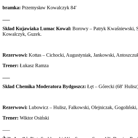
bramka:
Przemysław Kowalczyk 84′
___
Skład Kujawiaka Lumac Kowal:
Borowy – Patryk Kwaśniewski, Szy
Kowalczyk, Guzek.
Rezerwowi:
Kottas – Cichocki, Augustyniak, Jankowski, Antoszczuk
Trener:
Łukasz Ramza
___
Skład Chemika Moderatora Bydgoszcz:
Łęt – Górecki (68′ Hulisz)
Rezerwowi:
Lubowicz – Hulisz, Falkowski, Olejniczak, Gogoliński,
Trener:
Wiktor Osiński
___