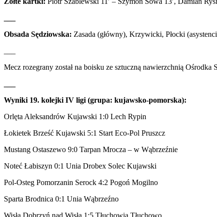
Żółte kartki:
Piotr Szablewski 11′ – Szymon Sowa 13′, Damian Rys
___
Obsada Sędziowska:
Zasada (główny), Krzywicki, Płocki (asystenci
___
Mecz rozegrany został na boisku ze sztuczną nawierzchnią Ośrodka 
___
Wyniki 19. kolejki IV ligi (grupa: kujawsko-pomorska):
Orlęta Aleksandrów Kujawski 1:0 Lech Rypin
Łokietek Brześć Kujawski 5:1 Start Eco-Pol Pruszcz
Mustang Ostaszewo 9:0 Tarpan Mrocza – w Wąbrzeźnie
Noteć Łabiszyn 0:1 Unia Drobex Solec Kujawski
Pol-Osteg Pomorzanin Serock 4:2 Pogoń Mogilno
Sparta Brodnica 0:1 Unia Wąbrzeźno
Wisła Dobrzyń nad Wisłą 1:5 Tłuchowia Tłuchowo