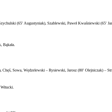
chulski (65′ Augustyniak), Szablewski, Paweł Kwaśniewski (65′ Janko
, Bąkała.
, Chęś, Sowa, Wędzelewski – Rysiewski, Jarosz (80′ Olejniczak) – Strz
 Witucki.