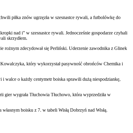
wili piłka znów ugrzęzła w szesnastce rywali, a futbolówkę do
kropki nad i” w szesnastce rywali. Jednocześnie gospodarze czyhali
ali skrzydłem.
cie rożnym zdecydował się Perliński. Uderzenie zawodnika z Glinek
a Kowalczyka, który wykorzystał pasywność obrońców Chemika i
 i walce o każdy centymetr boiska sprawili dużą niespodziankę,
rii gier wygrała Tłuchowia Tłuchowo, która wyprzedziła w
a własnym boisku z 7. w tabeli Wisłą Dobrzyń nad Wisłą.