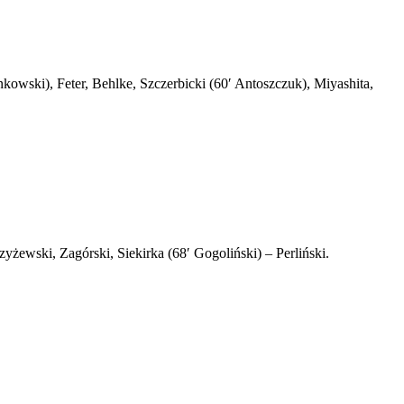
wski), Feter, Behlke, Szczerbicki (60′ Antoszczuk), Miyashita,
yżewski, Zagórski, Siekirka (68′ Gogoliński) – Perliński.