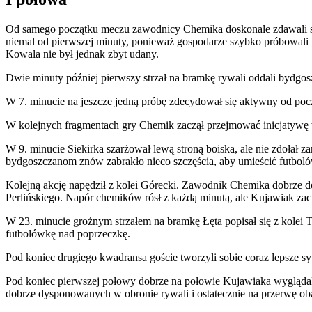
Od samego początku meczu zawodnicy Chemika doskonale zdawali sob
niemal od pierwszej minuty, ponieważ gospodarze szybko próbowali p
Kowala nie był jednak zbyt udany.
Dwie minuty później pierwszy strzał na bramkę rywali oddali bydgos
W 7. minucie na jeszcze jedną próbę zdecydował się aktywny od pocz
W kolejnych fragmentach gry Chemik zaczął przejmować inicjatywę w
W 9. minucie Siekirka szarżował lewą stroną boiska, ale nie zdołał z
bydgoszczanom znów zabrakło nieco szczęścia, aby umieścić futboló
Kolejną akcję napędził z kolei Górecki. Zawodnik Chemika dobrze d
Perlińskiego. Napór chemików rósł z każdą minutą, ale Kujawiak z
W 23. minucie groźnym strzałem na bramkę Łęta popisał się z kolei T
futbolówkę nad poprzeczkę.
Pod koniec drugiego kwadransa goście tworzyli sobie coraz lepsze s
Pod koniec pierwszej połowy dobrze na połowie Kujawiaka wyglądali 
dobrze dysponowanych w obronie rywali i ostatecznie na przerwę o