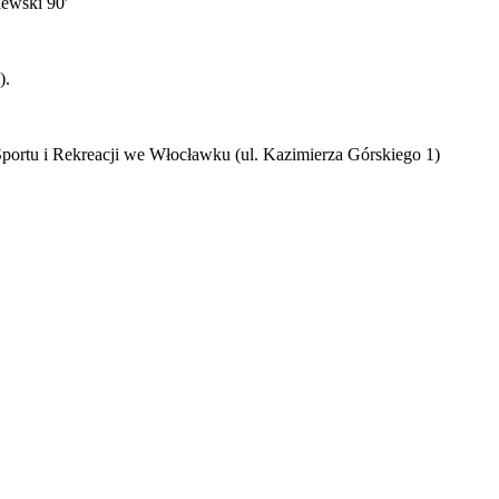
iewski 90′
).
Sportu i Rekreacji we Włocławku (ul. Kazimierza Górskiego 1)