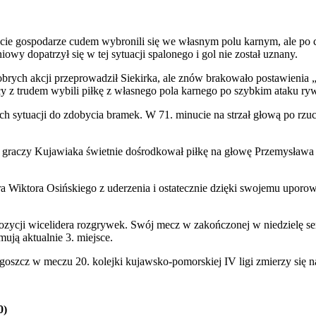
cie gospodarze cudem wybronili się we własnym polu karnym, ale po ch
iniowy dopatrzył się w tej sytuacji spalonego i gol nie został uznany.
brych akcji przeprowadził Siekirka, ale znów brakowało postawienia „
 z trudem wybili piłkę z własnego pola karnego po szybkim ataku ryw
h sytuacji do zdobycia bramek. W 71. minucie na strzał głową po rzu
z graczy Kujawiaka świetnie dośrodkował piłkę na głowę Przemysław
Wiktora Osińskiego z uderzenia i ostatecznie dzięki swojemu uporowi
zycji wicelidera rozgrywek. Swój mecz w zakończonej w niedzielę se
ują aktualnie 3. miejsce.
oszcz w meczu 20. kolejki kujawsko-pomorskiej IV ligi zmierzy się n
0)