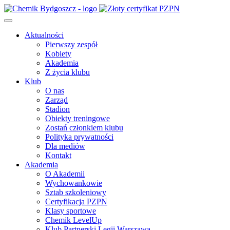
Aktualności
Pierwszy zespół
Kobiety
Akademia
Z życia klubu
Klub
O nas
Zarząd
Stadion
Obiekty treningowe
Zostań członkiem klubu
Polityka prywatności
Dla mediów
Kontakt
Akademia
O Akademii
Wychowankowie
Sztab szkoleniowy
Certyfikacja PZPN
Klasy sportowe
Chemik LevelUp
Klub Partnerski Legii Warszawa