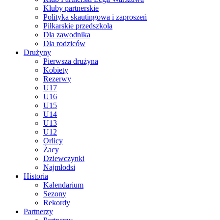
Kluby partnerskie
Polityka skautingowa i zaproszeń
Piłkarskie przedszkola
Dla zawodnika
Dla rodziców
Drużyny
Pierwsza drużyna
Kobiety
Rezerwy
U17
U16
U15
U14
U13
U12
Orlicy
Żacy
Dziewczynki
Najmłodsi
Historia
Kalendarium
Sezony
Rekordy
Partnerzy