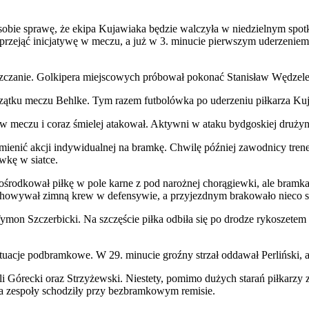
ie sprawę, że ekipa Kujawiaka będzie walczyła w niedzielnym spotk
rzejąć inicjatywę w meczu, a już w 3. minucie pierwszym uderzeniem 
zczanie. Golkipera miejscowych próbował pokonać Stanisław Wędzelewsk
ątku meczu Behlke. Tym razem futbolówka po uderzeniu piłkarza Kujaw
 meczu i coraz śmielej atakował. Aktywni w ataku bydgoskiej drużyny
amienić akcji indywidualnej na bramkę. Chwilę później zawodnicy trene
wkę w siatce.
ośrodkował piłkę w pole karne z pod narożnej chorągiewki, ale bramk
achowywał zimną krew w defensywie, a przyjezdnym brakowało nieco 
ymon Szczerbicki. Na szczęście piłka odbiła się po drodze rykoszetem 
ytuacje podbramkowe. W 29. minucie groźny strzał oddawał Perliński, 
Górecki oraz Strzyżewski. Niestety, pomimo dużych starań piłkarzy z 
ba zespoły schodziły przy bezbramkowym remisie.