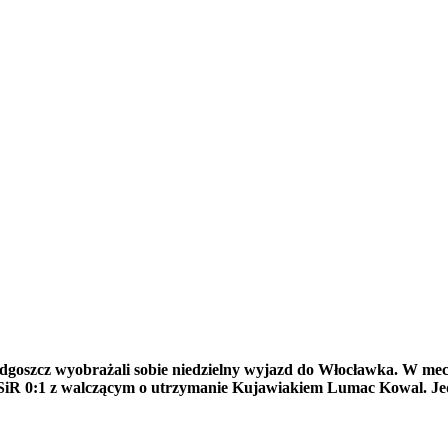
goszcz wyobrażali sobie niedzielny wyjazd do Włocławka. W mecz
ą OSiR 0:1 z walczącym o utrzymanie Kujawiakiem Lumac Kowal. 