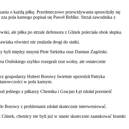
aniu o każdą piłkę. Przedmeczowe przewidywania sprawdziły się
zza pola karnego popisał się Paweł Behlke. Strzał zawodnika z
i, ale piłka po strzale defensora z Glinek poleciała obok słupka.
iaka również nie znalazła drogi do siatki.
 byli między innymi Piotr Siekirka oraz Damian Zagórski.
ra Osińskiego szybko rozegrali rzut wolny, ale ostatecznie
arz gospodarzy Hubert Borowy świetnie uprzedził Patryka
stanowczości w polu karnym.
od jednego z piłkarzy Chemika i Gracjan Łęt zdołał przenieść
ale Borowy z problemami zdołał skutecznie interweniować.
Glinek, chemicy nie byli już w stanie skutecznie zaatakować bramki