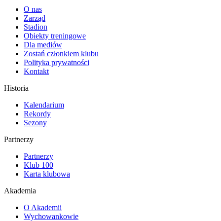
O nas
Zarząd
Stadion
Obiekty treningowe
Dla mediów
Zostań członkiem klubu
Polityka prywatności
Kontakt
Historia
Kalendarium
Rekordy
Sezony
Partnerzy
Partnerzy
Klub 100
Karta klubowa
Akademia
O Akademii
Wychowankowie