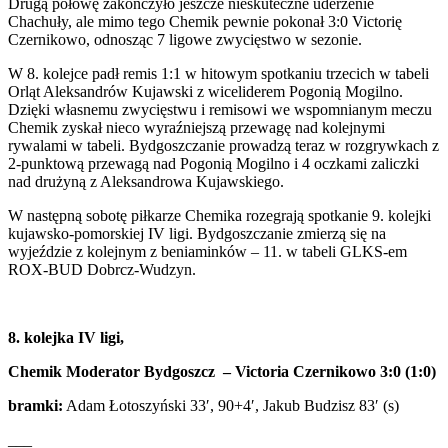
Drugą połowę zakończyło jeszcze nieskuteczne uderzenie
Chachuły, ale mimo tego Chemik pewnie pokonał 3:0 Victorię
Czernikowo, odnosząc 7 ligowe zwycięstwo w sezonie.
W 8. kolejce padł remis 1:1 w hitowym spotkaniu trzecich w tabeli
Orląt Aleksandrów Kujawski z wiceliderem Pogonią Mogilno.
Dzięki własnemu zwycięstwu i remisowi we wspomnianym meczu
Chemik zyskał nieco wyraźniejszą przewagę nad kolejnymi
rywalami w tabeli. Bydgoszczanie prowadzą teraz w rozgrywkach z
2-punktową przewagą nad Pogonią Mogilno i 4 oczkami zaliczki
nad drużyną z Aleksandrowa Kujawskiego.
W następną sobotę piłkarze Chemika rozegrają spotkanie 9. kolejki
kujawsko-pomorskiej IV ligi. Bydgoszczanie zmierzą się na
wyjeździe z kolejnym z beniaminków – 11. w tabeli GLKS-em
ROX-BUD Dobrcz-Wudzyn.
8. kolejka IV ligi,
Chemik Moderator Bydgoszcz – Victoria Czernikowo 3:0 (1:0)
bramki:
Adam Łotoszyński 33′, 90+4′, Jakub Budzisz 83′ (s)
___