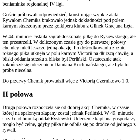
beniaminka regionalnej IV ligi.
Goście próbowali odpowiedzieć, konstruując szybkie ataki.
Rywalom Chemika brakowało jednak dokładności pod polem
karnym strzeżonym przez golkipera klubu z Glinek Gracjana Łęta.
W 44. minucie Jaskuła zagrał doskonałą piłkę do Rysiewskiego, ale
ten przestrzelił. W doliczonym czasie gry do pierwszej połowy
chemicy mieli jeszcze jedną okazję. Po dośrodkowaniu z rzutu
rożnego piłka utknęła w polu karnym Victorii na dłuższą chwilę, a
bliski oddania strzału z bliska był Perliński. Ostatecznie atak
zakończył się uderzeniem Damiana Kochmańskiego, ale była to
próba niecelna.
Do przerwy Chemik prowadził więc z Victorią Czernikowo 1:0.
II połowa
Druga połowa rozpoczęła się od dobrej akcji Chemika, w czasie
której na spalonym złapany został jednak Perliński. W 49. minucie
strzał nad bramką oddał Rysiewski. Uderzenie kapitana gospodarzy
mogło być celne, gdyby piłka nie odbiła się po drodze od jednego z
rywali.