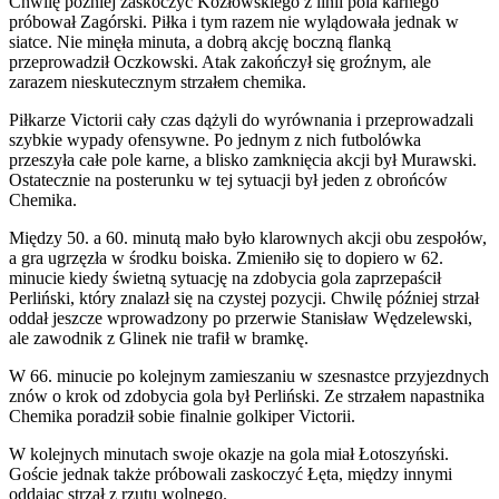
Chwilę później zaskoczyć Kozłowskiego z linii pola karnego
próbował Zagórski. Piłka i tym razem nie wylądowała jednak w
siatce. Nie minęła minuta, a dobrą akcję boczną flanką
przeprowadził Oczkowski. Atak zakończył się groźnym, ale
zarazem nieskutecznym strzałem chemika.
Piłkarze Victorii cały czas dążyli do wyrównania i przeprowadzali
szybkie wypady ofensywne. Po jednym z nich futbolówka
przeszyła całe pole karne, a blisko zamknięcia akcji był Murawski.
Ostatecznie na posterunku w tej sytuacji był jeden z obrońców
Chemika.
Między 50. a 60. minutą mało było klarownych akcji obu zespołów,
a gra ugrzęzła w środku boiska. Zmieniło się to dopiero w 62.
minucie kiedy świetną sytuację na zdobycia gola zaprzepaścił
Perliński, który znalazł się na czystej pozycji. Chwilę później strzał
oddał jeszcze wprowadzony po przerwie Stanisław Wędzelewski,
ale zawodnik z Glinek nie trafił w bramkę.
W 66. minucie po kolejnym zamieszaniu w szesnastce przyjezdnych
znów o krok od zdobycia gola był Perliński. Ze strzałem napastnika
Chemika poradził sobie finalnie golkiper Victorii.
W kolejnych minutach swoje okazje na gola miał Łotoszyński.
Goście jednak także próbowali zaskoczyć Łęta, między innymi
oddając strzał z rzutu wolnego.