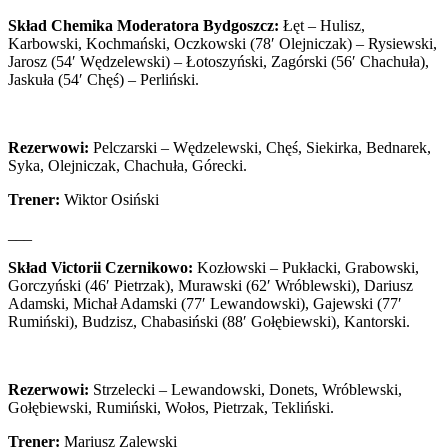
Skład Chemika Moderatora Bydgoszcz:
Łęt – Hulisz,
Karbowski, Kochmański, Oczkowski (78′ Olejniczak) – Rysiewski,
Jarosz (54′ Wędzelewski) – Łotoszyński, Zagórski (56′ Chachuła),
Jaskuła (54′ Chęś) – Perliński.
Rezerwowi:
Pelczarski – Wędzelewski, Chęś, Siekirka, Bednarek,
Syka, Olejniczak, Chachuła, Górecki.
Trener:
Wiktor Osiński
___
Skład Victorii Czernikowo:
Kozłowski – Pukłacki, Grabowski,
Gorczyński (46′ Pietrzak), Murawski (62′ Wróblewski), Dariusz
Adamski, Michał Adamski (77′ Lewandowski), Gajewski (77′
Rumiński), Budzisz, Chabasiński (88′ Gołębiewski), Kantorski.
Rezerwowi:
Strzelecki – Lewandowski, Donets, Wróblewski,
Gołębiewski, Rumiński, Wołos, Pietrzak, Tekliński.
Trener:
Mariusz Zalewski