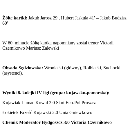
___
Żółte kartki:
Jakub Jarosz 29′, Hubert Jaskuła 41′ – Jakub Budzisz
60′
___
W 60′ minucie żółtą kartką napomniany został trener Victorii
Czernikowo Mariusz Zalewski
___
Obsada Sędziowska:
Wroniecki (główny), Rolbiecki, Suchocki
(asystenci).
___
Wyniki 8. kolejki IV ligi (grupa: kujawsko-pomorska):
Kujawiak Lumac Kowal 2:0 Start Eco-Pol Pruszcz
Łokietek Brześć Kujawski 2:0 Unia Gniewkowo
Chemik Moderator Bydgoszcz 3:0 Victoria Czernikowo