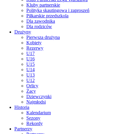
Kluby partnerskie
Polityka skautingowa i zaproszeń
Piłkarskie przedszkola
Dla zawodnika
Dla rodziców
Drużyny
Pierwsza drużyna
Kobiety
Rezerwy
U17
U16
U15
U14
U13
U12
Orlicy
Żacy
Dziewczynki
Najmłodsi
Historia
Kalendarium
Sezony
Rekordy
Partnerzy