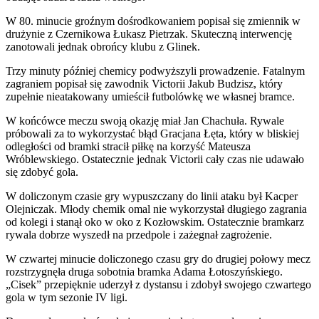
W 80. minucie groźnym dośrodkowaniem popisał się zmiennik w
drużynie z Czernikowa Łukasz Pietrzak. Skuteczną interwencję
zanotowali jednak obrońcy klubu z Glinek.
Trzy minuty później chemicy podwyższyli prowadzenie. Fatalnym
zagraniem popisał się zawodnik Victorii Jakub Budzisz, który
zupełnie nieatakowany umieścił futbolówkę we własnej bramce.
W końcówce meczu swoją okazję miał Jan Chachuła. Rywale
próbowali za to wykorzystać błąd Gracjana Łęta, który w bliskiej
odległości od bramki stracił piłkę na korzyść Mateusza
Wróblewskiego. Ostatecznie jednak Victorii cały czas nie udawało
się zdobyć gola.
W doliczonym czasie gry wypuszczany do linii ataku był Kacper
Olejniczak. Młody chemik omal nie wykorzystał długiego zagrania
od kolegi i stanął oko w oko z Kozłowskim. Ostatecznie bramkarz
rywala dobrze wyszedł na przedpole i zażegnał zagrożenie.
W czwartej minucie doliczonego czasu gry do drugiej połowy mecz
rozstrzygnęła druga sobotnia bramka Adama Łotoszyńskiego.
„Cisek” przepięknie uderzył z dystansu i zdobył swojego czwartego
gola w tym sezonie IV ligi.