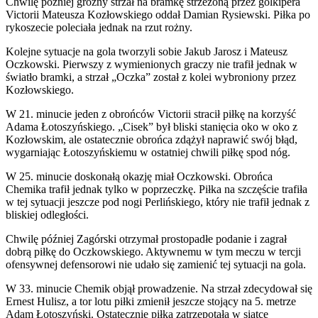
Chwilę później groźny strzał na bramkę strzeżoną przez golkipera
Victorii Mateusza Kozłowskiego oddał Damian Rysiewski. Piłka po
rykoszecie poleciała jednak na rzut rożny.
Kolejne sytuacje na gola tworzyli sobie Jakub Jarosz i Mateusz
Oczkowski. Pierwszy z wymienionych graczy nie trafił jednak w
światło bramki, a strzał „Oczka” został z kolei wybroniony przez
Kozłowskiego.
W 21. minucie jeden z obrońców Victorii stracił piłkę na korzyść
Adama Łotoszyńskiego. „Cisek” był bliski stanięcia oko w oko z
Kozłowskim, ale ostatecznie obrońca zdążył naprawić swój błąd,
wygarniając Łotoszyńskiemu w ostatniej chwili piłkę spod nóg.
W 25. minucie doskonałą okazję miał Oczkowski. Obrońca
Chemika trafił jednak tylko w poprzeczkę. Piłka na szczęście trafiła
w tej sytuacji jeszcze pod nogi Perlińskiego, który nie trafił jednak z
bliskiej odległości.
Chwilę później Zagórski otrzymał prostopadłe podanie i zagrał
dobrą piłkę do Oczkowskiego. Aktywnemu w tym meczu w tercji
ofensywnej defensorowi nie udało się zamienić tej sytuacji na gola.
W 33. minucie Chemik objął prowadzenie. Na strzał zdecydował się
Ernest Hulisz, a tor lotu piłki zmienił jeszcze stojący na 5. metrze
Adam Łotoszyński. Ostatecznie piłka zatrzepotała w siatce