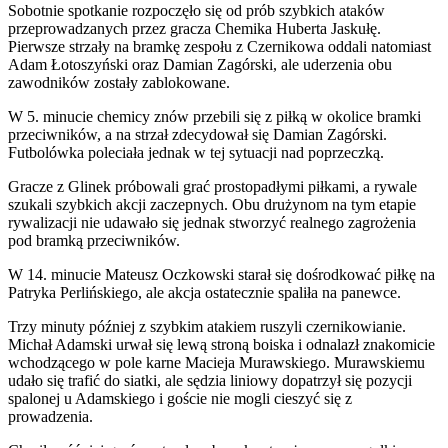
Sobotnie spotkanie rozpoczęło się od prób szybkich ataków
przeprowadzanych przez gracza Chemika Huberta Jaskułę.
Pierwsze strzały na bramkę zespołu z Czernikowa oddali natomiast
Adam Łotoszyński oraz Damian Zagórski, ale uderzenia obu
zawodników zostały zablokowane.
W 5. minucie chemicy znów przebili się z piłką w okolice bramki
przeciwników, a na strzał zdecydował się Damian Zagórski.
Futbolówka poleciała jednak w tej sytuacji nad poprzeczką.
Gracze z Glinek próbowali grać prostopadłymi piłkami, a rywale
szukali szybkich akcji zaczepnych. Obu drużynom na tym etapie
rywalizacji nie udawało się jednak stworzyć realnego zagrożenia
pod bramką przeciwników.
W 14. minucie Mateusz Oczkowski starał się dośrodkować piłkę na
Patryka Perlińskiego, ale akcja ostatecznie spaliła na panewce.
Trzy minuty później z szybkim atakiem ruszyli czernikowianie.
Michał Adamski urwał się lewą stroną boiska i odnalazł znakomicie
wchodzącego w pole karne Macieja Murawskiego. Murawskiemu
udało się trafić do siatki, ale sędzia liniowy dopatrzył się pozycji
spalonej u Adamskiego i goście nie mogli cieszyć się z
prowadzenia.