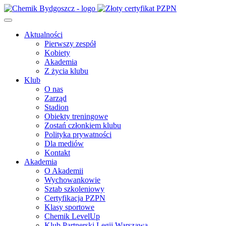
Aktualności
Pierwszy zespół
Kobiety
Akademia
Z życia klubu
Klub
O nas
Zarząd
Stadion
Obiekty treningowe
Zostań członkiem klubu
Polityka prywatności
Dla mediów
Kontakt
Akademia
O Akademii
Wychowankowie
Sztab szkoleniowy
Certyfikacja PZPN
Klasy sportowe
Chemik LevelUp
Klub Partnerski Legii Warszawa