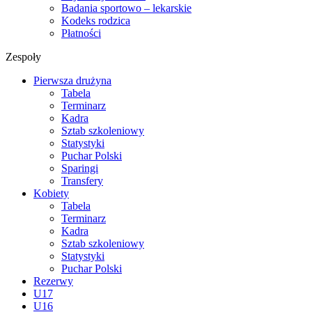
Badania sportowo – lekarskie
Kodeks rodzica
Płatności
Zespoły
Pierwsza drużyna
Tabela
Terminarz
Kadra
Sztab szkoleniowy
Statystyki
Puchar Polski
Sparingi
Transfery
Kobiety
Tabela
Terminarz
Kadra
Sztab szkoleniowy
Statystyki
Puchar Polski
Rezerwy
U17
U16