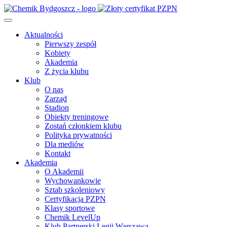
Aktualności
Pierwszy zespół
Kobiety
Akademia
Z życia klubu
Klub
O nas
Zarząd
Stadion
Obiekty treningowe
Zostań członkiem klubu
Polityka prywatności
Dla mediów
Kontakt
Akademia
O Akademii
Wychowankowie
Sztab szkoleniowy
Certyfikacja PZPN
Klasy sportowe
Chemik LevelUp
Klub Partnerski Legii Warszawa