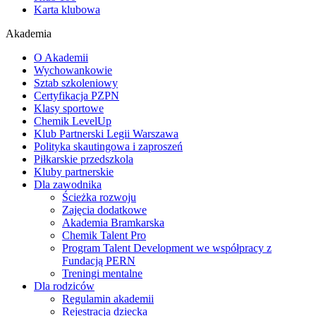
Karta klubowa
Akademia
O Akademii
Wychowankowie
Sztab szkoleniowy
Certyfikacja PZPN
Klasy sportowe
Chemik LevelUp
Klub Partnerski Legii Warszawa
Polityka skautingowa i zaproszeń
Piłkarskie przedszkola
Kluby partnerskie
Dla zawodnika
Ścieżka rozwoju
Zajęcia dodatkowe
Akademia Bramkarska
Chemik Talent Pro
Program Talent Development we współpracy z
Fundacją PERN
Treningi mentalne
Dla rodziców
Regulamin akademii
Rejestracja dziecka