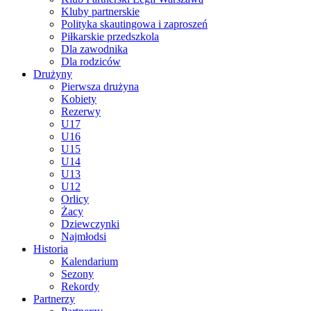
Kluby partnerskie
Polityka skautingowa i zaproszeń
Piłkarskie przedszkola
Dla zawodnika
Dla rodziców
Drużyny
Pierwsza drużyna
Kobiety
Rezerwy
U17
U16
U15
U14
U13
U12
Orlicy
Żacy
Dziewczynki
Najmłodsi
Historia
Kalendarium
Sezony
Rekordy
Partnerzy