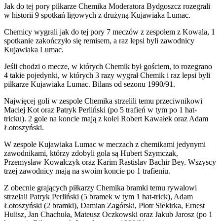
Jak do tej pory piłkarze Chemika Moderatora Bydgoszcz rozegrali
w historii 9 spotkań ligowych z drużyną Kujawiaka Lumac.
Chemicy wygrali jak do tej pory 7 meczów z zespołem z Kowala, 1
spotkanie zakończyło się remisem, a raz lepsi byli zawodnicy
Kujawiaka Lumac.
Jeśli chodzi o mecze, w których Chemik był gościem, to rozegrano
4 takie pojedynki, w których 3 razy wygrał Chemik i raz lepsi byli
piłkarze Kujawiaka Lumac. Bilans od sezonu 1990/91.
Najwięcej goli w zespole Chemika strzelili temu przeciwnikowi
Maciej Kot oraz Patryk Perliński (po 5 trafień w tym po 1 hat-
tricku). 2 gole na koncie mają z kolei Robert Kawałek oraz Adam
Łotoszyński.
W zespole Kujawiaka Lumac w meczach z chemikami jedynymi
zawodnikami, którzy zdobyli gola są Hubert Szymczak,
Przemysław Kowalczyk oraz Karim Rastislav Bachir Bey. Wszyscy
trzej zawodnicy mają na swoim koncie po 1 trafieniu.
Z obecnie grających piłkarzy Chemika bramki temu rywalowi
strzelali Patryk Perliński (5 bramek w tym 1 hat-trick), Adam
Łotoszyński (2 bramki), Damian Zagórski, Piotr Siekirka, Ernest
Hulisz, Jan Chachuła, Mateusz Oczkowski oraz Jakub Jarosz (po 1