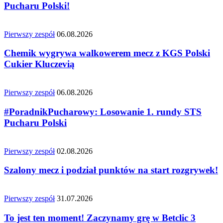
Pucharu Polski!
Pierwszy zespół
06.08.2026
Chemik wygrywa walkowerem mecz z KGS Polski
Cukier Kluczevią
Pierwszy zespół
06.08.2026
#PoradnikPucharowy: Losowanie 1. rundy STS
Pucharu Polski
Pierwszy zespół
02.08.2026
Szalony mecz i podział punktów na start rozgrywek!
Pierwszy zespół
31.07.2026
To jest ten moment! Zaczynamy grę w Betclic 3