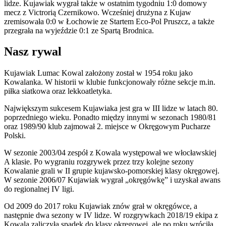
lidze. Kujawiak wygrał także w ostatnim tygodniu 1:0 domowy
mecz z Victrorią Czernikowo. Wcześniej drużyna z Kujaw
zremisowała 0:0 w Łochowie ze Startem Eco-Pol Pruszcz, a także
przegrała na wyjeździe 0:1 ze Spartą Brodnica.
Nasz rywal
Kujawiak Lumac Kowal założony został w 1954 roku jako
Kowalanka. W historii w klubie funkcjonowały różne sekcje m.in.
piłka siatkowa oraz lekkoatletyka.
Największym sukcesem Kujawiaka jest gra w III lidze w latach 80.
poprzedniego wieku. Ponadto między innymi w sezonach 1980/81
oraz 1989/90 klub zajmował 2. miejsce w Okręgowym Pucharze
Polski.
W sezonie 2003/04 zespół z Kowala występował we włocławskiej
A klasie. Po wygraniu rozgrywek przez trzy kolejne sezony
Kowalanie grali w II grupie kujawsko-pomorskiej klasy okręgowej.
W sezonie 2006/07 Kujawiak wygrał „okręgówkę” i uzyskał awans
do regionalnej IV ligi.
Od 2009 do 2017 roku Kujawiak znów grał w okręgówce, a
następnie dwa sezony w IV lidze. W rozgrywkach 2018/19 ekipa z
Kowala zaliczyła spadek do klasy okręgowej, ale po roku wróciła