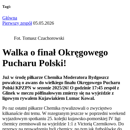
Tagi:
Główna
Pierwszy zespół
05.05.2026
Fot. Tomasz Czachorowski
Walka o finał Okręgowego
Pucharu Polski!
Już w środę piłkarze Chemika Moderatora Bydgoszcz
powalczą o awans do wielkiego finału Okręgowego Pucharu
Polski KPZPN w sezonie 2025/26! O godzinie 17:45 zespół z
Glinek w meczu półfinałowym zmierzy się na wyjeździe z
ligowym rywalem Kujawiakiem Lumac Kowal.
Po raz ostatni piłkarze Chemika rywalizowali o zwycięstwo
kilkanaście dni temu. W rozegranym jeszcze w poprzedni weekend
wyjazdowym spotkaniu 25. kolejki kujawsko-pomorskiej IV ligi
chemicy zremisowali na wyjeździe 1:1 z Victorią Czernikowo. Do
przerwy na prowadzeniu byli chemicy, po tym jak futbolówkę do