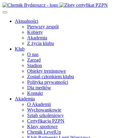
Aktualności
Pierwszy zespół
Kobiety
Akademia
Z życia klubu
Klub
O nas
Zarząd
Stadion
Obiekty treningowe
Zostań członkiem klubu
Polityka prywatności
Dla mediów
Kontakt
Akademia
O Akademii
Wychowankowie
Sztab szkoleniowy
Certyfikacja PZPN
Klasy sportowe
Chemik LevelUp
Klub Partnerski Legii Warszawa