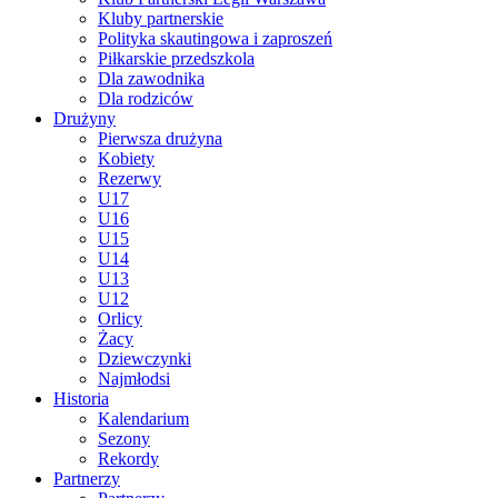
Kluby partnerskie
Polityka skautingowa i zaproszeń
Piłkarskie przedszkola
Dla zawodnika
Dla rodziców
Drużyny
Pierwsza drużyna
Kobiety
Rezerwy
U17
U16
U15
U14
U13
U12
Orlicy
Żacy
Dziewczynki
Najmłodsi
Historia
Kalendarium
Sezony
Rekordy
Partnerzy