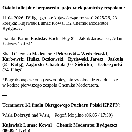
Ostatni oficjalny bezpośredni pojedynek pomiędzy zespołami:
11.04.2026, IV liga (grupa: kujawsko-pomorska) 2025/26, 23.
kolejka: Kujawiak Lumac Kowal 1:2 Chemik Moderator
Bydgoszcz
bramki: Karim Rastislav Bachir Bey 8′ – Jakub Jarosz 16′, Adam
Łotoszyński 61′
Skład Chemika Moderatora:
Pelczarski
–
Wędzelewski
,
Karbowski
,
Hulisz
,
Oczkowski
–
Rysiewski
,
Jarosz
–
Jaskuła
(65′
Kulig
),
Zagórski
,
Chachuła
(60′
Siekirka
) –
Łotoszyński
(74′
Chęś
).
*Pogrubioną czcionką zawodnicy, którzy obecnie znajdują się
w kadrze pierwszego zespołu Chemika Moderatora.
—
Terminarz 1/2 finału Okręgowego Pucharu Polski KPZPN:
Wisła Dobrzyń nad Wisłą – Pogoń Mogilno (06.05 / 17:30)
Kujawiak Lumac Kowal – Chemik Moderator Bydgoszcz
(06.05 / 17:45)