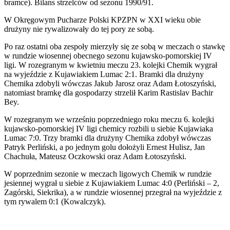
bramce). Bilans strzelców od sezonu 1990/91.
W Okręgowym Pucharze Polski KPZPN w XXI wieku obie
drużyny nie rywalizowały do tej pory ze sobą.
Po raz ostatni oba zespoły mierzyły się ze sobą w meczach o stawkę
w rundzie wiosennej obecnego sezonu kujawsko-pomorskiej IV
ligi. W rozegranym w kwietniu meczu 23. kolejki Chemik wygrał
na wyjeździe z Kujawiakiem Lumac 2:1. Bramki dla drużyny
Chemika zdobyli wówczas Jakub Jarosz oraz Adam Łotoszyński,
natomiast bramkę dla gospodarzy strzelił Karim Rastislav Bachir
Bey.
W rozegranym we wrześniu poprzedniego roku meczu 6. kolejki
kujawsko-pomorskiej IV ligi chemicy rozbili u siebie Kujawiaka
Lumac 7:0. Trzy bramki dla drużyny Chemika zdobył wówczas
Patryk Perliński, a po jednym golu dołożyli Ernest Hulisz, Jan
Chachuła, Mateusz Oczkowski oraz Adam Łotoszyński.
W poprzednim sezonie w meczach ligowych Chemik w rundzie
jesiennej wygrał u siebie z Kujawiakiem Lumac 4:0 (Perliński – 2,
Zagórski, Siekrika), a w rundzie wiosennej przegrał na wyjeździe z
tym rywalem 0:1 (Kowalczyk).