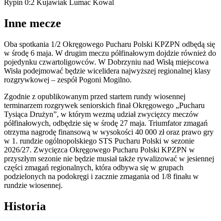
Rypin 0:2 Kujawiak Lumac Kowal
Inne mecze
Oba spotkania 1/2 Okręgowego Pucharu Polski KPZPN odbędą się
w środę 6 maja. W drugim meczu półfinałowym dojdzie również do
pojedynku czwartoligowców. W Dobrzyniu nad Wisłą miejscowa
Wisła podejmować będzie wicelidera najwyższej regionalnej klasy
rozgrywkowej – zespół Pogoni Mogilno.
Zgodnie z opublikowanym przed startem rundy wiosennej
terminarzem rozgrywek seniorskich finał Okręgowego „Pucharu
Tysiąca Drużyn”, w którym wezmą udział zwycięzcy meczów
półfinałowych, odbędzie się w środę 27 maja. Triumfator zmagań
otrzyma nagrodę finansową w wysokości 40 000 zł oraz prawo gry
w 1. rundzie ogólnopolskiego STS Pucharu Polski w sezonie
2026/27. Zwycięzca Okręgowego Pucharu Polski KPZPN w
przyszłym sezonie nie będzie musiał także rywalizować w jesiennej
części zmagań regionalnych, która odbywa się w grupach
podzielonych na podokręgi i zacznie zmagania od 1/8 finału w
rundzie wiosennej.
Historia