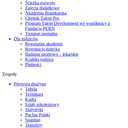
Ścieżka rozwoju
Zajęcia dodatkowe
Akademia Bramkarska
Chemik Talent Pro
Program Talent Development we współpracy z
Fundacją PERN
Treningi mentalne
Dla rodziców
Regulamin akademii
Rejestracja dziecka
Badania sportowo – lekarskie
Kodeks rodzica
Płatności
Zespoły
Pierwsza drużyna
Tabela
Terminarz
Kadra
Sztab szkoleniowy
Statystyki
Puchar Polski
Sparingi
Transfery