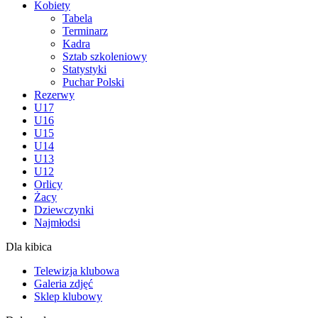
Kobiety
Tabela
Terminarz
Kadra
Sztab szkoleniowy
Statystyki
Puchar Polski
Rezerwy
U17
U16
U15
U14
U13
U12
Orlicy
Żacy
Dziewczynki
Najmłodsi
Dla kibica
Telewizja klubowa
Galeria zdjęć
Sklep klubowy