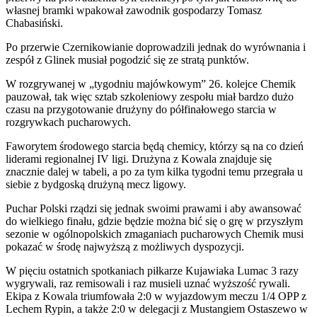
własnej bramki wpakował zawodnik gospodarzy Tomasz
Chabasiński.
Po przerwie Czernikowianie doprowadzili jednak do wyrównania i
zespół z Glinek musiał pogodzić się ze stratą punktów.
W rozgrywanej w „tygodniu majówkowym” 26. kolejce Chemik
pauzował, tak więc sztab szkoleniowy zespołu miał bardzo dużo
czasu na przygotowanie drużyny do półfinałowego starcia w
rozgrywkach pucharowych.
Faworytem środowego starcia będą chemicy, którzy są na co dzień
liderami regionalnej IV ligi. Drużyna z Kowala znajduje się
znacznie dalej w tabeli, a po za tym kilka tygodni temu przegrała u
siebie z bydgoską drużyną mecz ligowy.
Puchar Polski rządzi się jednak swoimi prawami i aby awansować
do wielkiego finału, gdzie będzie można bić się o grę w przyszłym
sezonie w ogólnopolskich zmaganiach pucharowych Chemik musi
pokazać w środę najwyższą z możliwych dyspozycji.
W pięciu ostatnich spotkaniach piłkarze Kujawiaka Lumac 3 razy
wygrywali, raz remisowali i raz musieli uznać wyższość rywali.
Ekipa z Kowala triumfowała 2:0 w wyjazdowym meczu 1/4 OPP z
Lechem Rypin, a także 2:0 w delegacji z Mustangiem Ostaszewo w