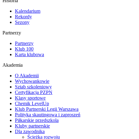
Historia
Kalendarium
Rekordy
Sezony
Partnerzy
Partnerzy
Klub 100
Karta klubowa
Akademia
O Akademii
Wychowankowie
Sztab szkoleniowy
Certyfikacja PZPN
Klasy sportowe
Chemik LevelUp
Klub Partnerski Legii Warszawa
Polityka skautingowa i zaproszeń
Piłkarskie przedszkola
Kluby partnerskie
Dla zawodnika
Ścieżka rozwoju