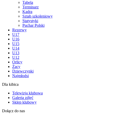
Tabela
Terminarz
Kadra
Sztab szkoleniowy
Statystyki
Puchar Polski
Rezerwy
U17
U16
U15
U14
U13
U12
Orlicy
Żacy
Dziewczynki
Najmłodsi
Dla kibica
Telewizja klubowa
Galeria zdjęć
Sklep klubowy
Dołącz do nas