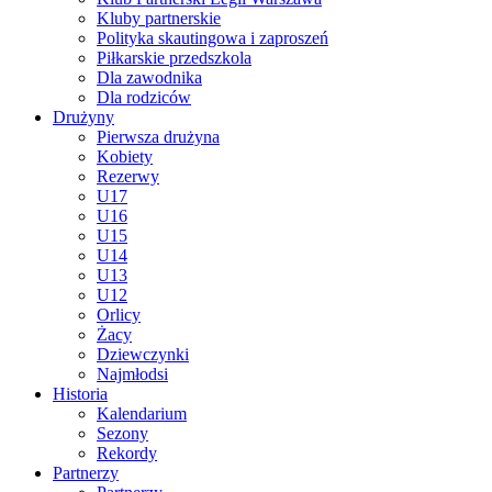
Kluby partnerskie
Polityka skautingowa i zaproszeń
Piłkarskie przedszkola
Dla zawodnika
Dla rodziców
Drużyny
Pierwsza drużyna
Kobiety
Rezerwy
U17
U16
U15
U14
U13
U12
Orlicy
Żacy
Dziewczynki
Najmłodsi
Historia
Kalendarium
Sezony
Rekordy
Partnerzy