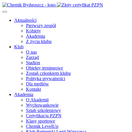
Aktualności
Pierwszy zespół
Kobiety
Akademia
Z życia klubu
Klub
O nas
Zarząd
Stadion
Obiekty treningowe
Zostań członkiem klubu
Polityka prywatności
Dla mediów
Kontakt
Akademia
O Akademii
Wychowankowie
Sztab szkoleniowy
Certyfikacja PZPN
Klasy sportowe
Chemik LevelUp
Klub Partnerski Legii Warszawa