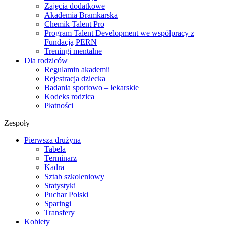
Zajęcia dodatkowe
Akademia Bramkarska
Chemik Talent Pro
Program Talent Development we współpracy z
Fundacją PERN
Treningi mentalne
Dla rodziców
Regulamin akademii
Rejestracja dziecka
Badania sportowo – lekarskie
Kodeks rodzica
Płatności
Zespoły
Pierwsza drużyna
Tabela
Terminarz
Kadra
Sztab szkoleniowy
Statystyki
Puchar Polski
Sparingi
Transfery
Kobiety