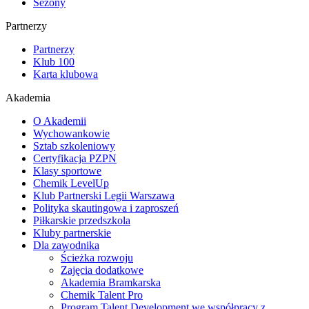
Sezony
Partnerzy
Partnerzy
Klub 100
Karta klubowa
Akademia
O Akademii
Wychowankowie
Sztab szkoleniowy
Certyfikacja PZPN
Klasy sportowe
Chemik LevelUp
Klub Partnerski Legii Warszawa
Polityka skautingowa i zaproszeń
Piłkarskie przedszkola
Kluby partnerskie
Dla zawodnika
Ścieżka rozwoju
Zajęcia dodatkowe
Akademia Bramkarska
Chemik Talent Pro
Program Talent Development we współpracy z