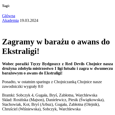
Tagi:
Główna
Akademia
19.03.2024
Zagramy w barażu o awans do
Ekstraligi!
Wobec porażki Tęczy Bydgoszcz z Red Devils Chojnice nasza
drużyna zdobyła mistrzostwo I ligi futsalu i zagra w dwumeczu
barażowym o awans do Ekstraligi!
Ponadto, w ostatnim sparingu z Chojniczanką Chojnice nasze
zawodniczki wygrały 8:0
Bramki: Sobczyk 4, Gugała, Bryś, Zabłotna, Warchlewska
Skład: Rosińska (Majson), Danielewicz, Piesik (Świątkowska),
Stachowiak, Kot, Bryś (Arbuz), Gugała, Zabłotna (Olejnik),
Chruściel (Wiśniewska), Sobczyk, Warchlewska