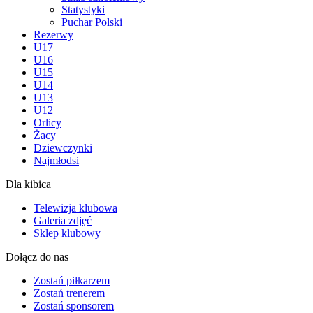
Statystyki
Puchar Polski
Rezerwy
U17
U16
U15
U14
U13
U12
Orlicy
Żacy
Dziewczynki
Najmłodsi
Dla kibica
Telewizja klubowa
Galeria zdjęć
Sklep klubowy
Dołącz do nas
Zostań piłkarzem
Zostań trenerem
Zostań sponsorem