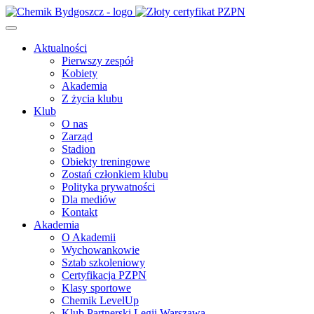
Aktualności
Pierwszy zespół
Kobiety
Akademia
Z życia klubu
Klub
O nas
Zarząd
Stadion
Obiekty treningowe
Zostań członkiem klubu
Polityka prywatności
Dla mediów
Kontakt
Akademia
O Akademii
Wychowankowie
Sztab szkoleniowy
Certyfikacja PZPN
Klasy sportowe
Chemik LevelUp
Klub Partnerski Legii Warszawa