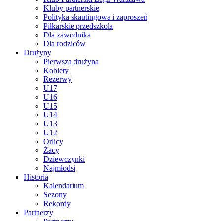
Kluby partnerskie
Polityka skautingowa i zaproszeń
Piłkarskie przedszkola
Dla zawodnika
Dla rodziców
Drużyny
Pierwsza drużyna
Kobiety
Rezerwy
U17
U16
U15
U14
U13
U12
Orlicy
Żacy
Dziewczynki
Najmłodsi
Historia
Kalendarium
Sezony
Rekordy
Partnerzy