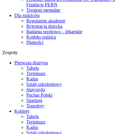
Fundacją PERN
Treningi mentalne
Dla rodziców
Regulamin akademii
Rejestracja dziecka
Badania sportowo – lekarskie
Kodeks rodzica
Płatności
Zespoły
Pierwsza drużyna
Tabela
Terminarz
Kadra
Sztab szkoleniowy
Statystyki
Puchar Polski
Sparingi
Transfery
Kobiety
Tabela
Terminarz
Kadra
Sztab szkoleniowy