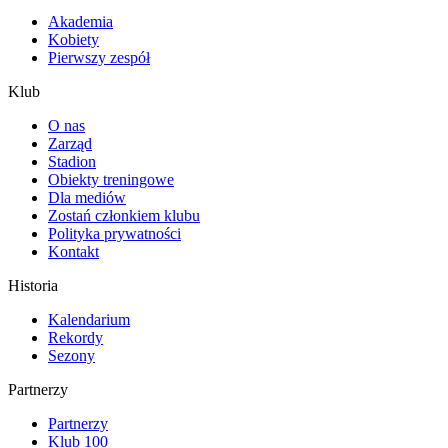
Akademia
Kobiety
Pierwszy zespół
Klub
O nas
Zarząd
Stadion
Obiekty treningowe
Dla mediów
Zostań członkiem klubu
Polityka prywatności
Kontakt
Historia
Kalendarium
Rekordy
Sezony
Partnerzy
Partnerzy
Klub 100