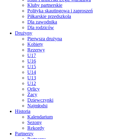
Kluby partnerskie
Polityka skautingowa i zaproszeń
Piłkarskie przedszkola
Dla zawodnika
Dla rodziców
Drużyny
Pierwsza drużyna
Kobiety
Rezerwy
U17
U16
U15
U14
U13
U12
Orlicy
Żacy
Dziewczynki
Najmłodsi
Historia
Kalendarium
Sezony
Rekordy
Partnerzy