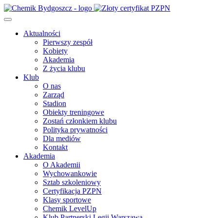
Aktualności
Pierwszy zespół
Kobiety
Akademia
Z życia klubu
Klub
O nas
Zarząd
Stadion
Obiekty treningowe
Zostań członkiem klubu
Polityka prywatności
Dla mediów
Kontakt
Akademia
O Akademii
Wychowankowie
Sztab szkoleniowy
Certyfikacja PZPN
Klasy sportowe
Chemik LevelUp
Klub Partnerski Legii Warszawa