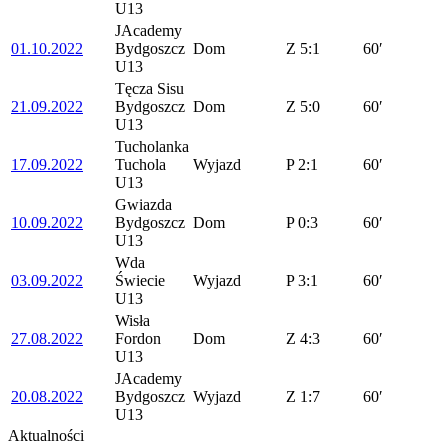
U13
JAcademy
01.10.2022
Bydgoszcz
Dom
Z
5:1
60′
U13
Tęcza Sisu
21.09.2022
Bydgoszcz
Dom
Z
5:0
60′
U13
Tucholanka
17.09.2022
Tuchola
Wyjazd
P
2:1
60′
U13
Gwiazda
10.09.2022
Bydgoszcz
Dom
P
0:3
60′
U13
Wda
03.09.2022
Świecie
Wyjazd
P
3:1
60′
U13
Wisła
27.08.2022
Fordon
Dom
Z
4:3
60′
U13
JAcademy
20.08.2022
Bydgoszcz
Wyjazd
Z
1:7
60′
U13
Aktualności