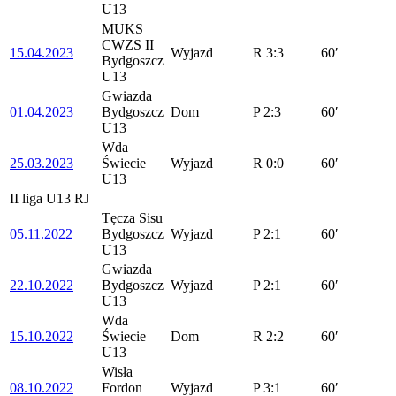
U13
MUKS
CWZS II
15.04.2023
Wyjazd
R
3:3
60′
Bydgoszcz
U13
Gwiazda
01.04.2023
Bydgoszcz
Dom
P
2:3
60′
U13
Wda
25.03.2023
Świecie
Wyjazd
R
0:0
60′
U13
II liga U13 RJ
Tęcza Sisu
05.11.2022
Bydgoszcz
Wyjazd
P
2:1
60′
U13
Gwiazda
22.10.2022
Bydgoszcz
Wyjazd
P
2:1
60′
U13
Wda
15.10.2022
Świecie
Dom
R
2:2
60′
U13
Wisła
08.10.2022
Fordon
Wyjazd
P
3:1
60′