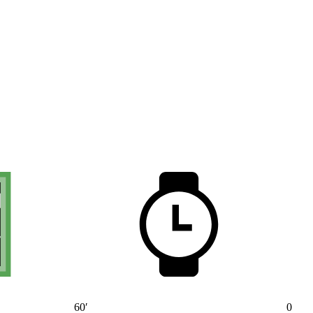
60′
0