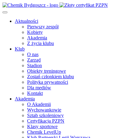
Aktualności
Pierwszy zespół
Kobiety
Akademia
Z życia klubu
Klub
O nas
Zarząd
Stadion
Obiekty treningowe
Zostań członkiem klubu
Polityka prywatności
Dla mediów
Kontakt
Akademia
O Akademii
Wychowankowie
Sztab szkoleniowy
Certyfikacja PZPN
Klasy sportowe
Chemik LevelUp
Klub Partnerski Legii Warszawa