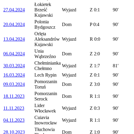
Łokietek
27.04.2024
Brześć
Wyjazd
Z
0:1
90′
Kujawski
Polonia
20.04.2024
Dom
P
0:4
90′
Bydgoszcz
Orlęta
13.04.2024
Aleksandrów
Wyjazd
R
0:0
90′
Kujawski
Unia
06.04.2024
Dom
Z
2:0
90′
Wąbrzeźno
Chełminianka
30.03.2024
Wyjazd
Z
1:7
81′
Chełmno
16.03.2024
Lech Rypin
Wyjazd
Z
0:1
90′
Pomorzanin
09.03.2024
Dom
Z
3:0
90′
Toruń
Pomorzanin
18.11.2023
Dom
R
1:1
90′
Serock
Lider
11.11.2023
Wyjazd
Z
0:3
90′
Włocławek
Cuiavia
04.11.2023
Wyjazd
R
1:1
90′
Inowrocław
Tłuchowia
28.10.2023
Dom
Z
1:0
90′