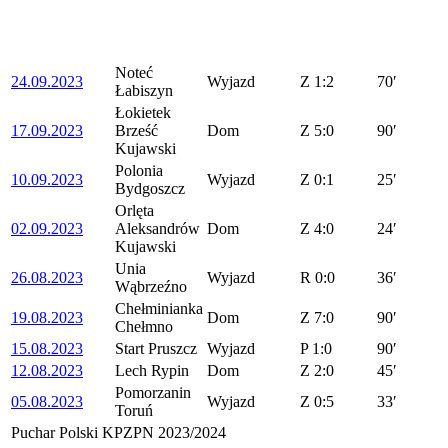
Noteć
24.09.2023
Wyjazd
Z
1:2
70′
Łabiszyn
Łokietek
17.09.2023
Brześć
Dom
Z
5:0
90′
Kujawski
Polonia
10.09.2023
Wyjazd
Z
0:1
25′
Bydgoszcz
Orlęta
02.09.2023
Aleksandrów
Dom
Z
4:0
24′
Kujawski
Unia
26.08.2023
Wyjazd
R
0:0
36′
Wąbrzeźno
Chełminianka
19.08.2023
Dom
Z
7:0
90′
Chełmno
15.08.2023
Start Pruszcz
Wyjazd
P
1:0
90′
12.08.2023
Lech Rypin
Dom
Z
2:0
45′
Pomorzanin
05.08.2023
Wyjazd
Z
0:5
33′
Toruń
Puchar Polski KPZPN 2023/2024