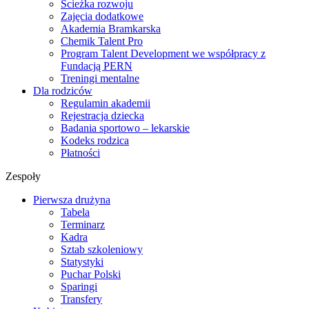
Ścieżka rozwoju
Zajęcia dodatkowe
Akademia Bramkarska
Chemik Talent Pro
Program Talent Development we współpracy z
Fundacją PERN
Treningi mentalne
Dla rodziców
Regulamin akademii
Rejestracja dziecka
Badania sportowo – lekarskie
Kodeks rodzica
Płatności
Zespoły
Pierwsza drużyna
Tabela
Terminarz
Kadra
Sztab szkoleniowy
Statystyki
Puchar Polski
Sparingi
Transfery