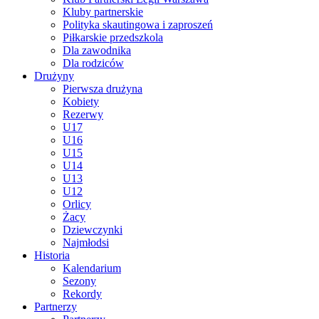
Kluby partnerskie
Polityka skautingowa i zaproszeń
Piłkarskie przedszkola
Dla zawodnika
Dla rodziców
Drużyny
Pierwsza drużyna
Kobiety
Rezerwy
U17
U16
U15
U14
U13
U12
Orlicy
Żacy
Dziewczynki
Najmłodsi
Historia
Kalendarium
Sezony
Rekordy
Partnerzy