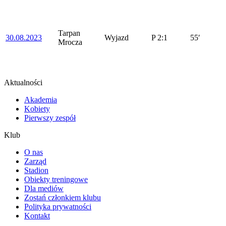
Tarpan
30.08.2023
Wyjazd
P
2:1
55′
Mrocza
Aktualności
Akademia
Kobiety
Pierwszy zespół
Klub
O nas
Zarząd
Stadion
Obiekty treningowe
Dla mediów
Zostań członkiem klubu
Polityka prywatności
Kontakt