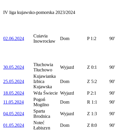
IV liga kujawsko-pomorska 2023/2024
Cuiavia
02.06.2024
Dom
P
1:2
90′
Inowrocław
Tłuchowia
30.05.2024
Wyjazd
Z
0:1
90′
Tłuchowo
Kujawianka
25.05.2024
Izbica
Dom
Z
5:2
90′
Kujawska
18.05.2024
Wda Świecie
Wyjazd
P
2:1
90′
Pogoń
11.05.2024
Dom
R
1:1
90′
Mogilno
Sparta
04.05.2024
Wyjazd
Z
1:3
90′
Brodnica
Noteć
01.05.2024
Dom
Z
8:0
90′
Łabiszyn