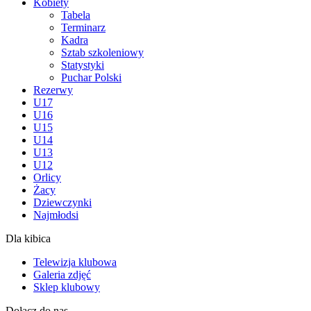
Kobiety
Tabela
Terminarz
Kadra
Sztab szkoleniowy
Statystyki
Puchar Polski
Rezerwy
U17
U16
U15
U14
U13
U12
Orlicy
Żacy
Dziewczynki
Najmłodsi
Dla kibica
Telewizja klubowa
Galeria zdjęć
Sklep klubowy
Dołącz do nas