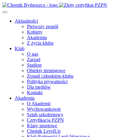
Aktualności
Pierwszy zespół
Kobiety
Akademia
Z życia klubu
Klub
O nas
Zarząd
Stadion
Obiekty treningowe
Zostań członkiem klubu
Polityka prywatności
Dla mediów
Kontakt
Akademia
O Akademii
Wychowankowie
Sztab szkoleniowy
Certyfikacja PZPN
Klasy sportowe
Chemik LevelUp
Klub Partnerski Legii Warszawa