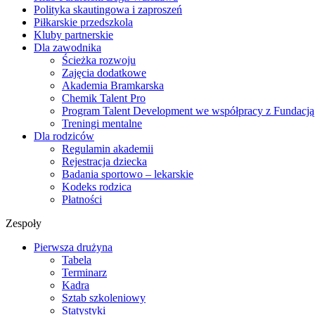
Polityka skautingowa i zaproszeń
Piłkarskie przedszkola
Kluby partnerskie
Dla zawodnika
Ścieżka rozwoju
Zajęcia dodatkowe
Akademia Bramkarska
Chemik Talent Pro
Program Talent Development we współpracy z Fundac
Treningi mentalne
Dla rodziców
Regulamin akademii
Rejestracja dziecka
Badania sportowo – lekarskie
Kodeks rodzica
Płatności
Zespoły
Pierwsza drużyna
Tabela
Terminarz
Kadra
Sztab szkoleniowy
Statystyki