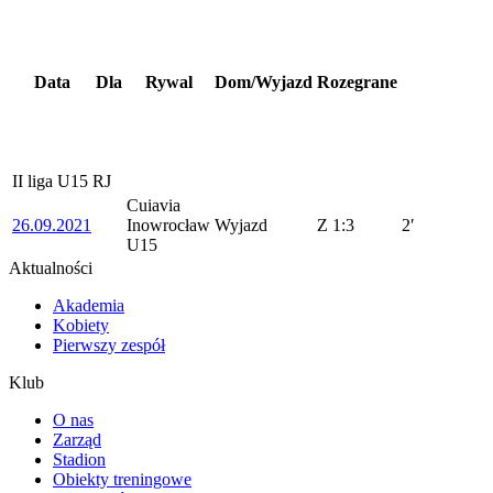
Data
Dla
Rywal
Dom/Wyjazd
Rozegrane
II liga U15 RJ
Cuiavia
26.09.2021
Inowrocław
Wyjazd
Z
1:3
2′
U15
Aktualności
Akademia
Kobiety
Pierwszy zespół
Klub
O nas
Zarząd
Stadion
Obiekty treningowe