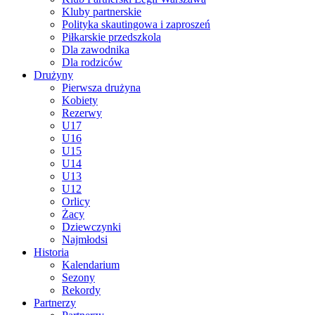
Kluby partnerskie
Polityka skautingowa i zaproszeń
Piłkarskie przedszkola
Dla zawodnika
Dla rodziców
Drużyny
Pierwsza drużyna
Kobiety
Rezerwy
U17
U16
U15
U14
U13
U12
Orlicy
Żacy
Dziewczynki
Najmłodsi
Historia
Kalendarium
Sezony
Rekordy
Partnerzy