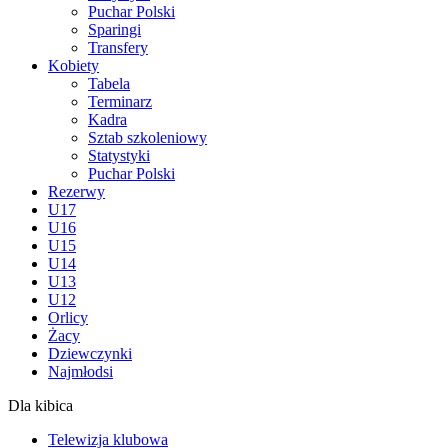
Puchar Polski
Sparingi
Transfery
Kobiety
Tabela
Terminarz
Kadra
Sztab szkoleniowy
Statystyki
Puchar Polski
Rezerwy
U17
U16
U15
U14
U13
U12
Orlicy
Żacy
Dziewczynki
Najmłodsi
Dla kibica
Telewizja klubowa