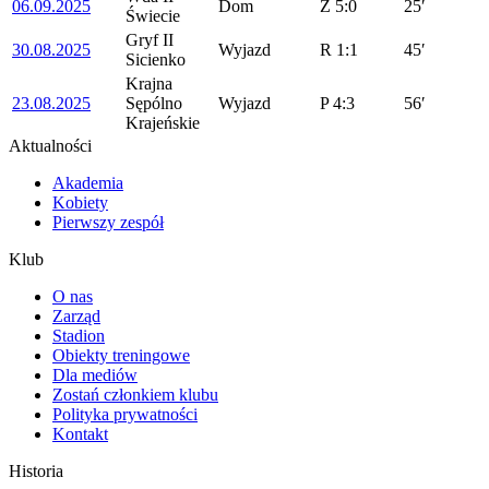
06.09.2025
Dom
Z
5:0
25′
Świecie
Gryf II
30.08.2025
Wyjazd
R
1:1
45′
Sicienko
Krajna
23.08.2025
Sępólno
Wyjazd
P
4:3
56′
Krajeńskie
Aktualności
Akademia
Kobiety
Pierwszy zespół
Klub
O nas
Zarząd
Stadion
Obiekty treningowe
Dla mediów
Zostań członkiem klubu
Polityka prywatności
Kontakt
Historia