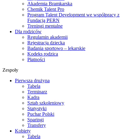
Akademia Bramkarska
Chemik Talent Pro
Program Talent Development we współpracy z
Fundacją PERN
Treningi mentalne
Dla rodziców
Regulamin akademii
Rejestracja dziecka
Badania sportowo – lekarskie
Kodeks rodzica
Płatności
Zespoły
Pierwsza drużyna
Tabela
Terminarz
Kadra
Sztab szkoleniowy
Statystyki
Puchar Polski
Sparingi
Transfery
Kobiety
Tabela