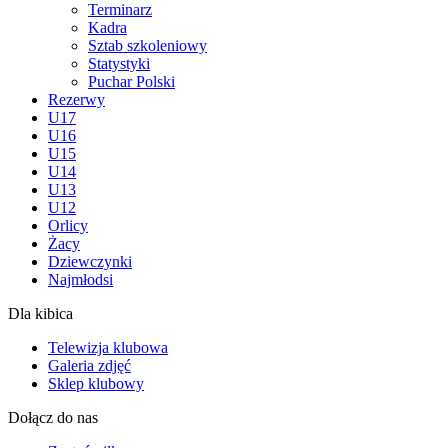
Terminarz
Kadra
Sztab szkoleniowy
Statystyki
Puchar Polski
Rezerwy
U17
U16
U15
U14
U13
U12
Orlicy
Żacy
Dziewczynki
Najmłodsi
Dla kibica
Telewizja klubowa
Galeria zdjęć
Sklep klubowy
Dołącz do nas