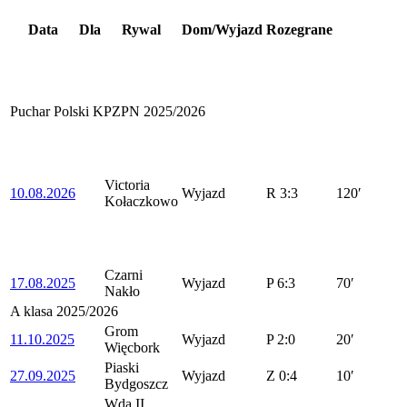
Data
Dla
Rywal
Dom/Wyjazd
Rozegrane
Puchar Polski KPZPN 2025/2026
Victoria
10.08.2026
Wyjazd
R
3:3
120′
Kołaczkowo
Czarni
17.08.2025
Wyjazd
P
6:3
70′
Nakło
A klasa 2025/2026
Grom
11.10.2025
Wyjazd
P
2:0
20′
Więcbork
Piaski
27.09.2025
Wyjazd
Z
0:4
10′
Bydgoszcz
Wda II