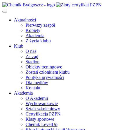
Aktualności
Pierwszy zespół
Kobiety
Akademia
Z życia klubu
Klub
O nas
Zarząd
Stadion
Obiekty treningowe
Zostań członkiem klubu
Polityka prywatności
Dla mediów
Kontakt
Akademia
O Akademii
Wychowankowie
Sztab szkoleniowy
Certyfikacja PZPN
Klasy sportowe
Chemik LevelUp
Klub Partnerski Legii Warszawa