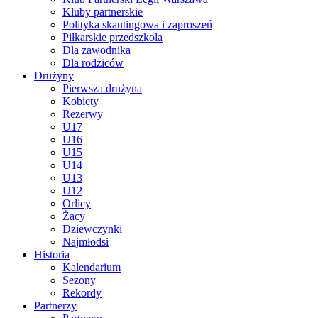
Kluby partnerskie
Polityka skautingowa i zaproszeń
Piłkarskie przedszkola
Dla zawodnika
Dla rodziców
Drużyny
Pierwsza drużyna
Kobiety
Rezerwy
U17
U16
U15
U14
U13
U12
Orlicy
Żacy
Dziewczynki
Najmłodsi
Historia
Kalendarium
Sezony
Rekordy
Partnerzy