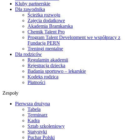
Kluby partnerskie
Dla zawodnika
Ścieżka rozwoju
Zajęcia dodatkowe
Akademia Bramkarska
Chemik Talent Pro
Program Talent Development we współpracy z
Fundacją PERN
Treningi mentalne
Dla rodziców
Regulamin akademii
Rejestracja dziecka
Badania sportowo – lekarskie
Kodeks rodzica
Płatności
Zespoły
Pierwsza drużyna
Tabela
Terminarz
Kadra
Sztab szkoleniowy
Statystyki
Puchar Polski