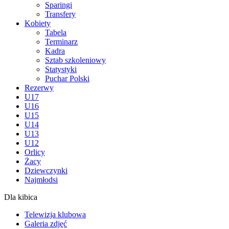
Sparingi
Transfery
Kobiety
Tabela
Terminarz
Kadra
Sztab szkoleniowy
Statystyki
Puchar Polski
Rezerwy
U17
U16
U15
U14
U13
U12
Orlicy
Żacy
Dziewczynki
Najmłodsi
Dla kibica
Telewizja klubowa
Galeria zdjęć