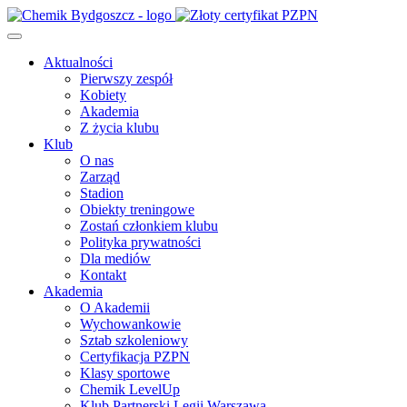
Aktualności
Pierwszy zespół
Kobiety
Akademia
Z życia klubu
Klub
O nas
Zarząd
Stadion
Obiekty treningowe
Zostań członkiem klubu
Polityka prywatności
Dla mediów
Kontakt
Akademia
O Akademii
Wychowankowie
Sztab szkoleniowy
Certyfikacja PZPN
Klasy sportowe
Chemik LevelUp
Klub Partnerski Legii Warszawa