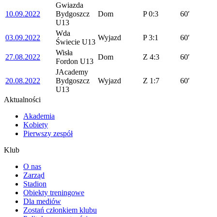
Gwiazda
10.09.2022
Bydgoszcz
Dom
P
0:3
60′
U13
Wda
03.09.2022
Wyjazd
P
3:1
60′
Świecie U13
Wisła
27.08.2022
Dom
Z
4:3
60′
Fordon U13
JAcademy
20.08.2022
Bydgoszcz
Wyjazd
Z
1:7
60′
U13
Aktualności
Akademia
Kobiety
Pierwszy zespół
Klub
O nas
Zarząd
Stadion
Obiekty treningowe
Dla mediów
Zostań członkiem klubu