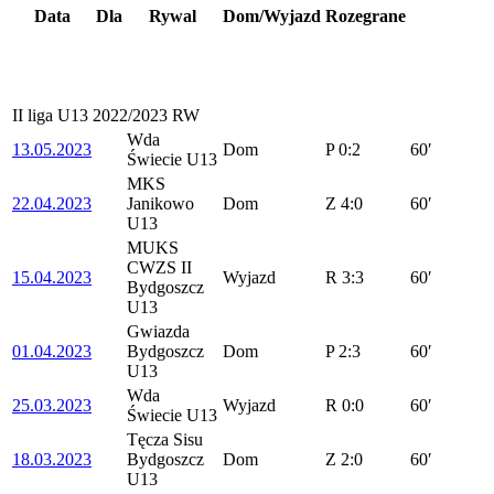
Data
Dla
Rywal
Dom/Wyjazd
Rozegrane
II liga U13 2022/2023 RW
Wda
13.05.2023
Dom
P
0:2
60′
Świecie U13
MKS
22.04.2023
Janikowo
Dom
Z
4:0
60′
U13
MUKS
CWZS II
15.04.2023
Wyjazd
R
3:3
60′
Bydgoszcz
U13
Gwiazda
01.04.2023
Bydgoszcz
Dom
P
2:3
60′
U13
Wda
25.03.2023
Wyjazd
R
0:0
60′
Świecie U13
Tęcza Sisu
18.03.2023
Bydgoszcz
Dom
Z
2:0
60′
U13