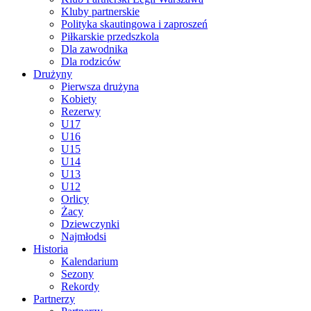
Kluby partnerskie
Polityka skautingowa i zaproszeń
Piłkarskie przedszkola
Dla zawodnika
Dla rodziców
Drużyny
Pierwsza drużyna
Kobiety
Rezerwy
U17
U16
U15
U14
U13
U12
Orlicy
Żacy
Dziewczynki
Najmłodsi
Historia
Kalendarium
Sezony
Rekordy
Partnerzy