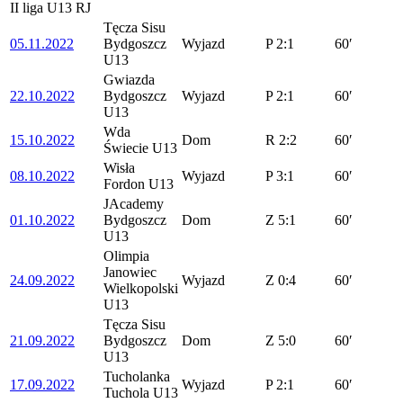
II liga U13 RJ
Tęcza Sisu
05.11.2022
Bydgoszcz
Wyjazd
P
2:1
60′
U13
Gwiazda
22.10.2022
Bydgoszcz
Wyjazd
P
2:1
60′
U13
Wda
15.10.2022
Dom
R
2:2
60′
Świecie U13
Wisła
08.10.2022
Wyjazd
P
3:1
60′
Fordon U13
JAcademy
01.10.2022
Bydgoszcz
Dom
Z
5:1
60′
U13
Olimpia
Janowiec
24.09.2022
Wyjazd
Z
0:4
60′
Wielkopolski
U13
Tęcza Sisu
21.09.2022
Bydgoszcz
Dom
Z
5:0
60′
U13
Tucholanka
17.09.2022
Wyjazd
P
2:1
60′
Tuchola U13