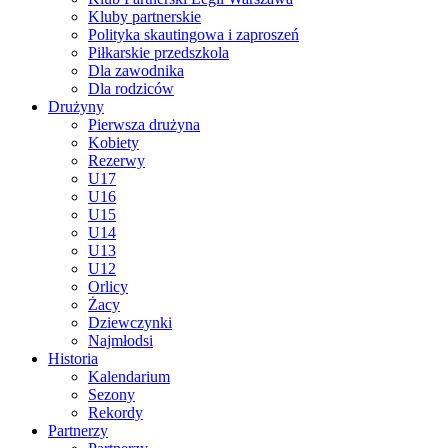
Kluby partnerskie
Polityka skautingowa i zaproszeń
Piłkarskie przedszkola
Dla zawodnika
Dla rodziców
Drużyny
Pierwsza drużyna
Kobiety
Rezerwy
U17
U16
U15
U14
U13
U12
Orlicy
Żacy
Dziewczynki
Najmłodsi
Historia
Kalendarium
Sezony
Rekordy
Partnerzy