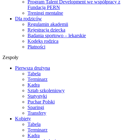
Program Talent Development we współpracy z
Fundacją PERN
Treningi mentalne
Dla rodziców
Regulamin akademii
Rejestracja dziecka
Badania sportowo – lekarskie
Kodeks rodzica
Płatności
Zespoły
Pierwsza drużyna
Tabela
Terminarz
Kadra
Sztab szkoleniowy
Statystyki
Puchar Polski
Sparingi
Transfery
Kobiety
Tabela
Terminarz
Kadra