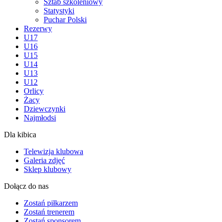
Sztab szkoleniowy
Statystyki
Puchar Polski
Rezerwy
U17
U16
U15
U14
U13
U12
Orlicy
Żacy
Dziewczynki
Najmłodsi
Dla kibica
Telewizja klubowa
Galeria zdjęć
Sklep klubowy
Dołącz do nas
Zostań piłkarzem
Zostań trenerem
Zostań sponsorem