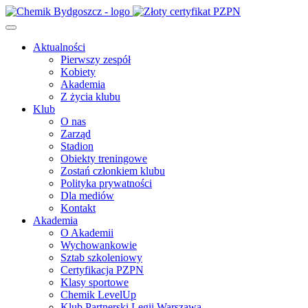
Aktualności
Pierwszy zespół
Kobiety
Akademia
Z życia klubu
Klub
O nas
Zarząd
Stadion
Obiekty treningowe
Zostań członkiem klubu
Polityka prywatności
Dla mediów
Kontakt
Akademia
O Akademii
Wychowankowie
Sztab szkoleniowy
Certyfikacja PZPN
Klasy sportowe
Chemik LevelUp
Klub Partnerski Legii Warszawa