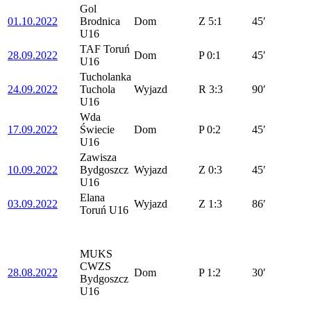
Gol
01.10.2022
Brodnica
Dom
Z
5:1
45′
U16
TAF Toruń
28.09.2022
Dom
P
0:1
45′
U16
Tucholanka
24.09.2022
Tuchola
Wyjazd
R
3:3
90′
U16
Wda
17.09.2022
Świecie
Dom
P
0:2
45′
U16
Zawisza
10.09.2022
Bydgoszcz
Wyjazd
Z
0:3
45′
U16
Elana
03.09.2022
Wyjazd
Z
1:3
86′
Toruń U16
MUKS
CWZS
28.08.2022
Dom
P
1:2
30′
Bydgoszcz
U16