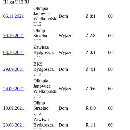
II liga U12 RJ
Olimpia
Janowiec
06.11.2021
Dom
Z
8:1
60′
Wielkopolski
U12
Olimp
30.10.2021
Strzelno
Wyjazd
Z
2:8
60′
U12
Zawisza
03.10.2021
Bydgoszcz
Wyjazd
Z
0:1
60′
U12
BKS
29.09.2021
Bydgoszcz
Dom
Z
4:1
60′
U12
Olimpia
Janowiec
26.09.2021
Wyjazd
Z
0:6
60′
Wielkopolski
U12
Olimp
18.09.2021
Strzelno
Dom
R
0:0
60′
U12
Zawisza
28.08.2021
Bydgoszcz
Dom
R
1:1
60′