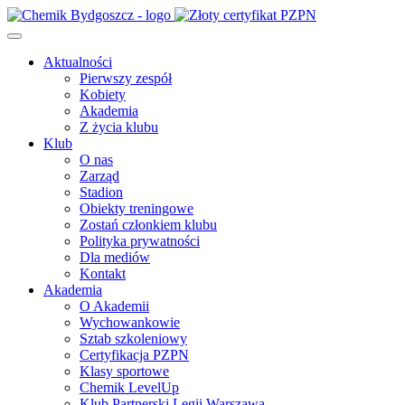
Aktualności
Pierwszy zespół
Kobiety
Akademia
Z życia klubu
Klub
O nas
Zarząd
Stadion
Obiekty treningowe
Zostań członkiem klubu
Polityka prywatności
Dla mediów
Kontakt
Akademia
O Akademii
Wychowankowie
Sztab szkoleniowy
Certyfikacja PZPN
Klasy sportowe
Chemik LevelUp
Klub Partnerski Legii Warszawa