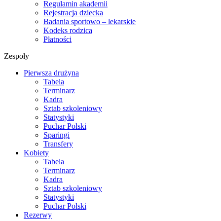
Regulamin akademii
Rejestracja dziecka
Badania sportowo – lekarskie
Kodeks rodzica
Płatności
Zespoły
Pierwsza drużyna
Tabela
Terminarz
Kadra
Sztab szkoleniowy
Statystyki
Puchar Polski
Sparingi
Transfery
Kobiety
Tabela
Terminarz
Kadra
Sztab szkoleniowy
Statystyki
Puchar Polski
Rezerwy