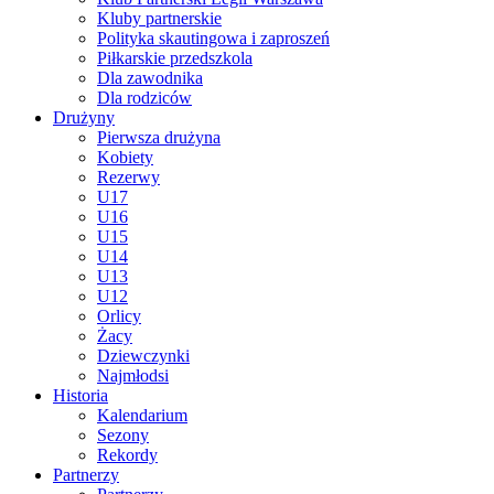
Kluby partnerskie
Polityka skautingowa i zaproszeń
Piłkarskie przedszkola
Dla zawodnika
Dla rodziców
Drużyny
Pierwsza drużyna
Kobiety
Rezerwy
U17
U16
U15
U14
U13
U12
Orlicy
Żacy
Dziewczynki
Najmłodsi
Historia
Kalendarium
Sezony
Rekordy
Partnerzy