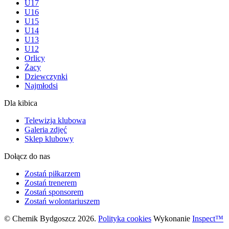
U17
U16
U15
U14
U13
U12
Orlicy
Żacy
Dziewczynki
Najmłodsi
Dla kibica
Telewizja klubowa
Galeria zdjęć
Sklep klubowy
Dołącz do nas
Zostań piłkarzem
Zostań trenerem
Zostań sponsorem
Zostań wolontariuszem
© Chemik Bydgoszcz 2026.
Polityka cookies
Wykonanie
Inspect™