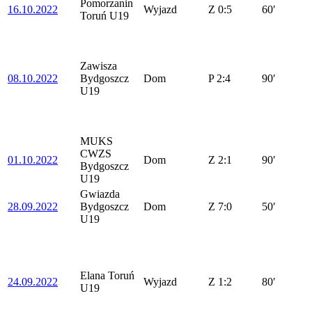
Pomorzanin
16.10.2022
Wyjazd
Z
0:5
60′
Toruń U19
Zawisza
08.10.2022
Bydgoszcz
Dom
P
2:4
90′
U19
MUKS
CWZS
01.10.2022
Dom
Z
2:1
90′
Bydgoszcz
U19
Gwiazda
28.09.2022
Bydgoszcz
Dom
Z
7:0
50′
U19
Elana Toruń
24.09.2022
Wyjazd
Z
1:2
80′
U19