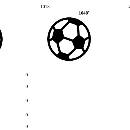
1018′
1648′
0
0
0
0
0