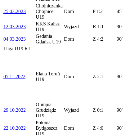
Chojniczanka
25.03.2023
Chojnice
Dom
P
1:2
45′
U19
KKS Kalisz
12.03.2023
Wyjazd
R
1:1
90′
U19
Gedania
04.03.2023
Dom
Z
4:2
90′
Gdańsk U19
I liga U19 RJ
Elana Toruń
05.11.2022
Dom
Z
2:1
90′
U19
Olimpia
29.10.2022
Grudziądz
Wyjazd
Z
0:1
90′
U19
Polonia
22.10.2022
Bydgoszcz
Dom
Z
4:0
90′
U19