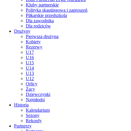
Kluby partnerskie
Polityka skautingowa i zaproszeń
Piłkarskie przedszkola
Dla zawodnika
Dla rodziców
Drużyny
Pierwsza drużyna
Kobiety
Rezerwy
U17
U16
U15
U14
U13
U12
Orlicy
Żacy
Dziewczynki
Najmłodsi
Historia
Kalendarium
Sezony
Rekordy
Partnerzy