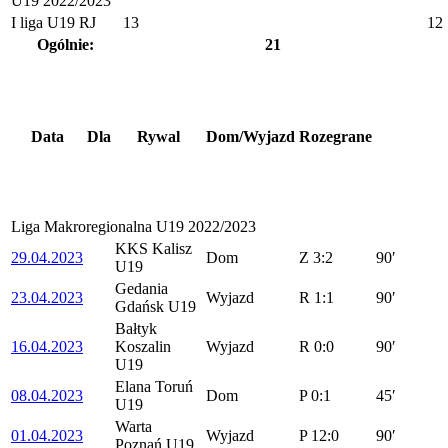
U19 2022/2023
I liga U19 RJ
13
12
Ogólnie:
21
Data
Dla
Rywal
Dom/Wyjazd
Rozegrane
Liga Makroregionalna U19 2022/2023
KKS Kalisz
29.04.2023
Dom
Z
3:2
90′
U19
Gedania
23.04.2023
Wyjazd
R
1:1
90′
Gdańsk U19
Bałtyk
16.04.2023
Koszalin
Wyjazd
R
0:0
90′
U19
Elana Toruń
08.04.2023
Dom
P
0:1
45′
U19
Warta
01.04.2023
Wyjazd
P
12:0
90′
Poznań U19