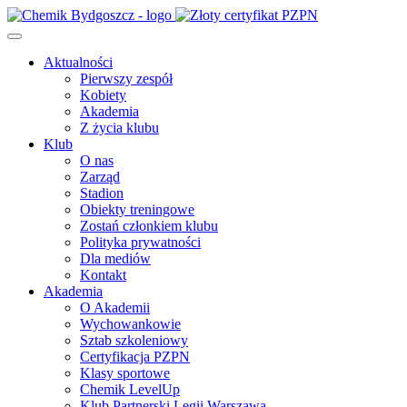
Aktualności
Pierwszy zespół
Kobiety
Akademia
Z życia klubu
Klub
O nas
Zarząd
Stadion
Obiekty treningowe
Zostań członkiem klubu
Polityka prywatności
Dla mediów
Kontakt
Akademia
O Akademii
Wychowankowie
Sztab szkoleniowy
Certyfikacja PZPN
Klasy sportowe
Chemik LevelUp
Klub Partnerski Legii Warszawa