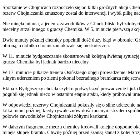
Spotkanie w Chojnicach rozpoczęło się od kilku groźnych akcji Chem
rezerw Chojniczanki zmuszony został do interwencji i wybił piłkę n
Nie minęła minuta, a jeden z zawodników z Glinek bliski był zdobyc
niecelny strzał innego z graczy Chemika. W 5. minucie pierwszą akcj
Dwie minuty później chemicy popełnili dość duży błąd w obronie. Go
obroną, a dobitka chojniczan okazała się nieskuteczna.
W 11. minucie bydgoszczanie skonstruowali kolejną świetną sytuację. P
gracza Chemika był jednak bardzo niecelny.
W 17. minucie piłkarze trenera Osińskiego objęli prowadzenie. Marce
silnym uderzeniem po ziemi pokonał bezradnego bramkarza miejsco
Ekipa z Bydgoszczy chciała szybko podwyższyć prowadzenie i już chwi
pogubił się jednak nieco w ostatnim etapie ataku, kiedy próbował uru
W odpowiedzi rezerwy Chojniczanki pokusiły się o silne uderzenie n
kilka minut później, kiedy rywale znów dość mocnym strzałem spróbow
połowie zawodników Chojniczanki żółtymi kartkami.
W dalszym fragmencie meczu chemicy kreowali kolejne dogodne okaz
minęła słupek bramki. Chwilę później przed szansą stanął z kolei S