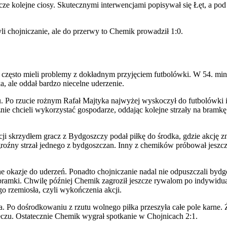
e kolejne ciosy. Skutecznymi interwencjami popisywał się Łęt, a pod
li chojniczanie, ale do przerwy to Chemik prowadził 1:0.
o często mieli problemy z dokładnym przyjęciem futbolówki. W 54. minu
, ale oddał bardzo niecelne uderzenie.
u. Po rzucie rożnym Rafał Majtyka najwyżej wyskoczył do futbolówki
nie chcieli wykorzystać gospodarze, oddając kolejne strzały na bramk
cji skrzydłem gracz z Bydgoszczy podał piłkę do środka, gdzie akcj
źny strzał jednego z bydgoszczan. Inny z chemików próbował jeszcze dob
ne okazje do uderzeń. Ponadto chojniczanie nadal nie odpuszczali byd
bok bramki. Chwilę później Chemik zagroził jeszcze rywalom po indywi
go rzemiosła, czyli wykończenia akcji.
. Po dośrodkowaniu z rzutu wolnego piłka przeszyła całe pole karne. 
 meczu. Ostatecznie Chemik wygrał spotkanie w Chojnicach 2:1.