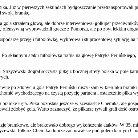
ika. Już w pierwszych sekundach bydgoszczanie przetransportowali pił
ad swoją bramkę.
ia gola strzałem głową, ale dobrze interweniował golkiper przeciwnik
ę ofensywną wyprowadzili gracze z Pomorza, ale po zbyt lekkim dograni
spodarze przejęli futbolówkę, wykreowali stuprocentową sytuację na b
o składnym ataku futbolówka trafiła na głowę Patryka Perlińskiego, któ
l Strzyżewski dograł soczystą piłkę z bocznej strefy boiska w pole ka
wych.
lę po zdobyciu gola Patryk Perliński ruszył sam w kierunku bramki pr
chomić wychodzącego na czystą pozycję partnera i ostatecznie piłka wy
a bramkę Łęta. Piłka pozostała jeszcze w szesnastce Chemika, ale gos
ali zdobyć gola. Warto zaznaczyć, że piłkarze rywali grali dość ostr
je bramkowe, ale brakowało dobrego wykończenia ataków. W 35. minuc
trzyżewski. Piłkarz Chemika dobrze zachował się pod polem karnym Choj