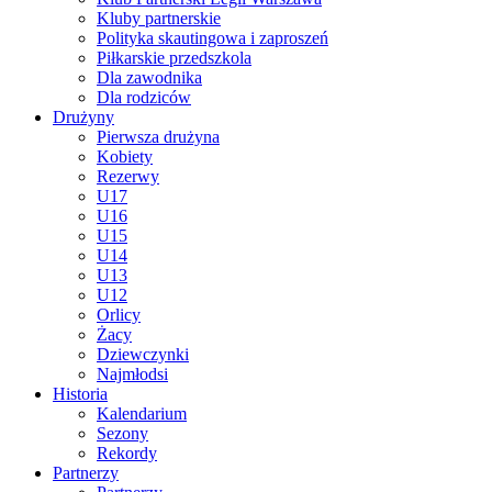
Kluby partnerskie
Polityka skautingowa i zaproszeń
Piłkarskie przedszkola
Dla zawodnika
Dla rodziców
Drużyny
Pierwsza drużyna
Kobiety
Rezerwy
U17
U16
U15
U14
U13
U12
Orlicy
Żacy
Dziewczynki
Najmłodsi
Historia
Kalendarium
Sezony
Rekordy
Partnerzy