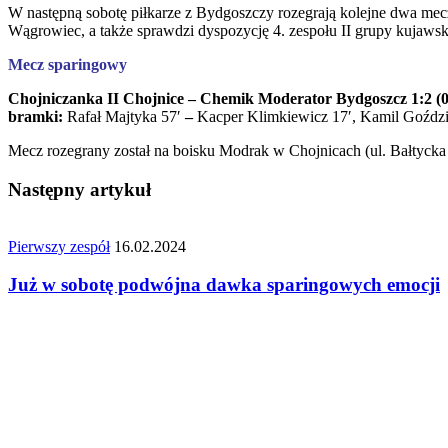
W następną sobotę piłkarze z Bydgoszczy rozegrają kolejne dwa me
Wągrowiec, a także sprawdzi dyspozycję 4. zespołu II grupy kujawsk
Mecz sparingowy
Chojniczanka II Chojnice – Chemik Moderator Bydgoszcz 1:2 (0
bramki:
Rafał Majtyka 57′
–
Kacper Klimkiewicz 17′, Kamil Goźdz
Mecz rozegrany został na boisku Modrak w Chojnicach (ul. Bałtycka
Następny artykuł
Pierwszy zespół
16.02.2024
Już w sobotę podwójna dawka sparingowych emocji