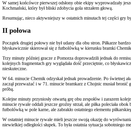
W samej końcówce pierwszej odsłony obie ekipy wyprowadzały jeszcz
Kochmański, który był bliski zdobycia gola strzałem głową.
Resumując, nieco aktywniejszy w ostatnich minutach tej części gry by
II połowa
Początek drugiej połowy nie był udany dla obu stron. Piłkarze bardz
błyskawicznie skierował się z futbolówką w kierunku bramki Chemika
Trzy minuty później gracze z Pomorza doprowadzili jednak do remis
kolejnych fragmentach gry wyglądała dość przeciętnie, co błyskawicz
nieskuteczne.
W 64. minucie Chemik odzyskał jednak prowadzenie. Po świetnej ak
zaczął przeważać i w 71. minucie bramkarz z Chojnic musiał bronić gro
próbą.
Kolejne minuty przyniosły otwartą grę obu zespołów i zarazem kolej
minucie rywale oddali jeszcze groźny strzał, ale piłka poleciała o
futbolówką w pole karne, ale zabrakło ostatniego elementu piłkarskie
W ostatniej minucie rywale mieli jeszcze swoją okazję do wyrównania
niewielkiej odległości słupek. To była ostatnia sytuacja sobotniego