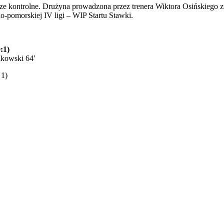
cze kontrolne. Drużyna prowadzona przez trenera Wiktora Osińskiego 
o-pomorskiej IV ligi – WIP Startu Stawki.
:1)
ikowski 64′
 1)