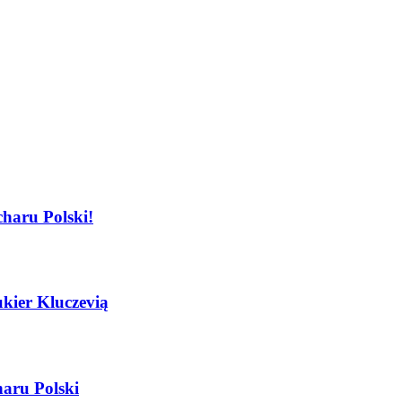
haru Polski!
ier Kluczevią
aru Polski