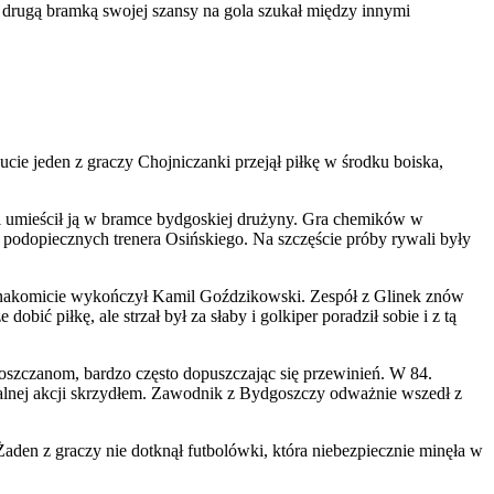
 drugą bramką swojej szansy na gola szukał między innymi
cie jeden z graczy Chojniczanki przejął piłkę w środku boiska,
 i umieścił ją w bramce bydgoskiej drużyny. Gra chemików w
ę podopiecznych trenera Osińskiego. Na szczęście próby rywali były
ę znakomicie wykończył Kamil Goździkowski. Zespół z Glinek znów
ić piłkę, ale strzał był za słaby i golkiper poradził sobie i z tą
goszczanom, bardzo często dopuszczając się przewinień. W 84.
dualnej akcji skrzydłem. Zawodnik z Bydgoszczy odważnie wszedł z
Żaden z graczy nie dotknął futbolówki, która niebezpiecznie minęła w