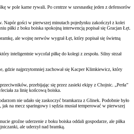
kę w pole karne rywali. Po centrze w szesnastkę jeden z defensorów
ów. Napór gości w pierwszej minutach pojedynku zakończył z kolei
u piłki z boku boiska spokojną interwencją popisał się Gracjan Łęt.
ramkę, ale wojnę nerwów wygrał Łęt, który popisał się świetną
ry inteligentnie wycofał piłkę do kolegi z zespołu. Silny strzał
rne, gdzie najprzytomniej zachował się Kacper Klimkiewicz, który
zeciwników, przebijając się przez zasieki ekipy z Chojnic. „Perła”
leciała za linię końcową boiska.
podarzom nie udało się zaskoczyć bramkarza z Glinek. Podobnie było
o, jak na mecz sparingowy i sędzia musiał temperować w pierwszej
ie groźne uderzenie z boku boiska oddali gospodarze, ale piłka
niczanki, ale uderzył nad bramką.