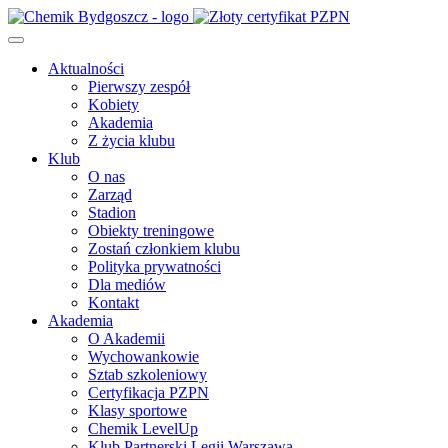
Aktualności
Pierwszy zespół
Kobiety
Akademia
Z życia klubu
Klub
O nas
Zarząd
Stadion
Obiekty treningowe
Zostań członkiem klubu
Polityka prywatności
Dla mediów
Kontakt
Akademia
O Akademii
Wychowankowie
Sztab szkoleniowy
Certyfikacja PZPN
Klasy sportowe
Chemik LevelUp
Klub Partnerski Legii Warszawa