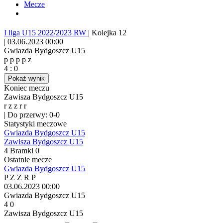
Mecze
I liga U15 2022/2023 RW
|
Kolejka 12
|
03.06.2023 00:00
Gwiazda Bydgoszcz U15
p
p
p
p
z
4
:
0
Pokaż wynik
Koniec meczu
Zawisza Bydgoszcz U15
r
z
z
r
r
|
Do przerwy: 0-0
Statystyki meczowe
Gwiazda Bydgoszcz U15
Zawisza Bydgoszcz U15
4
Bramki
0
Ostatnie mecze
Gwiazda Bydgoszcz U15
P
Z
Z
R
P
03.06.2023
00:00
Gwiazda Bydgoszcz U15
4
0
Zawisza Bydgoszcz U15