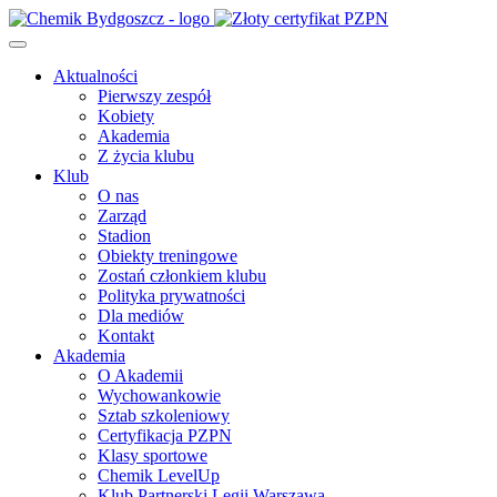
Aktualności
Pierwszy zespół
Kobiety
Akademia
Z życia klubu
Klub
O nas
Zarząd
Stadion
Obiekty treningowe
Zostań członkiem klubu
Polityka prywatności
Dla mediów
Kontakt
Akademia
O Akademii
Wychowankowie
Sztab szkoleniowy
Certyfikacja PZPN
Klasy sportowe
Chemik LevelUp
Klub Partnerski Legii Warszawa