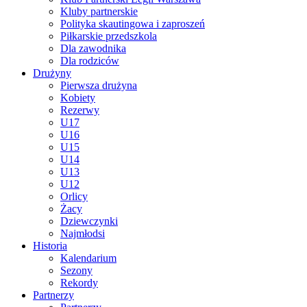
Kluby partnerskie
Polityka skautingowa i zaproszeń
Piłkarskie przedszkola
Dla zawodnika
Dla rodziców
Drużyny
Pierwsza drużyna
Kobiety
Rezerwy
U17
U16
U15
U14
U13
U12
Orlicy
Żacy
Dziewczynki
Najmłodsi
Historia
Kalendarium
Sezony
Rekordy
Partnerzy