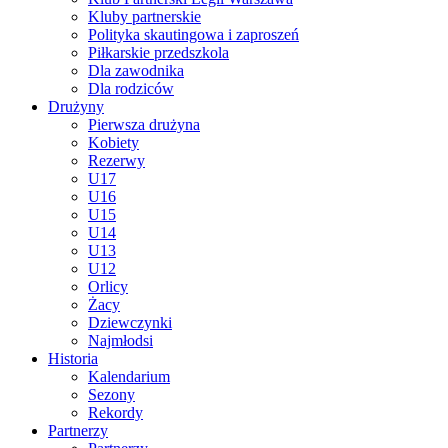
Kluby partnerskie
Polityka skautingowa i zaproszeń
Piłkarskie przedszkola
Dla zawodnika
Dla rodziców
Drużyny
Pierwsza drużyna
Kobiety
Rezerwy
U17
U16
U15
U14
U13
U12
Orlicy
Żacy
Dziewczynki
Najmłodsi
Historia
Kalendarium
Sezony
Rekordy
Partnerzy