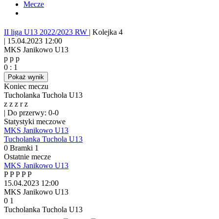
Mecze
II liga U13 2022/2023 RW
|
Kolejka 4
|
15.04.2023 12:00
MKS Janikowo U13
p
p
p
0
:
1
Pokaż wynik
Koniec meczu
Tucholanka Tuchola U13
z
z
z
r
z
|
Do przerwy: 0-0
Statystyki meczowe
MKS Janikowo U13
Tucholanka Tuchola U13
0
Bramki
1
Ostatnie mecze
MKS Janikowo U13
P
P
P
P
P
15.04.2023
12:00
MKS Janikowo U13
0
1
Tucholanka Tuchola U13