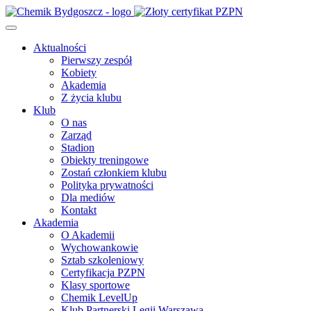
Aktualności
Pierwszy zespół
Kobiety
Akademia
Z życia klubu
Klub
O nas
Zarząd
Stadion
Obiekty treningowe
Zostań członkiem klubu
Polityka prywatności
Dla mediów
Kontakt
Akademia
O Akademii
Wychowankowie
Sztab szkoleniowy
Certyfikacja PZPN
Klasy sportowe
Chemik LevelUp
Klub Partnerski Legii Warszawa