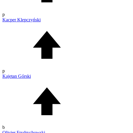
p
Kacper Klepczyński
p
Kajetan Górski
b
Olivier Frydrychowski