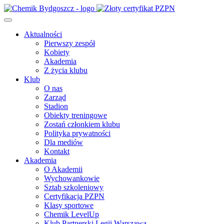
Aktualności
Pierwszy zespół
Kobiety
Akademia
Z życia klubu
Klub
O nas
Zarząd
Stadion
Obiekty treningowe
Zostań członkiem klubu
Polityka prywatności
Dla mediów
Kontakt
Akademia
O Akademii
Wychowankowie
Sztab szkoleniowy
Certyfikacja PZPN
Klasy sportowe
Chemik LevelUp
Klub Partnerski Legii Warszawa