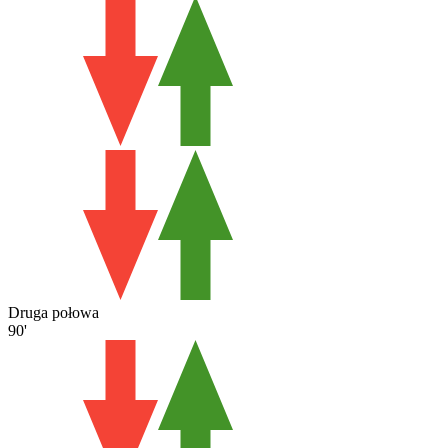
Druga połowa
90'