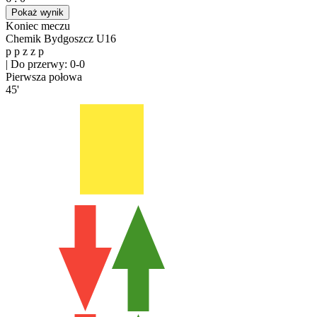
Pokaż wynik
Koniec meczu
Chemik Bydgoszcz U16
p
p
z
z
p
|
Do przerwy: 0-0
Pierwsza połowa
45'