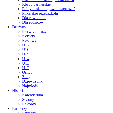
Kluby partnerskie
Polityka skautingowa i zaproszeń
Piłkarskie przedszkola
Dla zawodnika
Dla rodziców
Drużyny
Pierwsza drużyna
Kobiety
Rezerwy
U17
U16
U15
U14
U13
U12
Orlicy
Żacy
Dziewczynki
Najmłodsi
Historia
Kalendarium
Sezony
Rekordy
Partnerzy