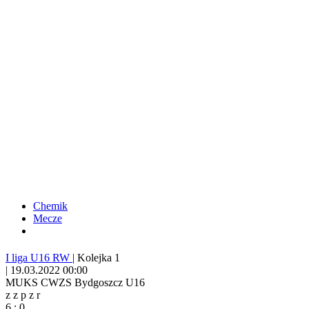
Chemik
Mecze
I liga U16 RW
|
Kolejka 1
|
19.03.2022 00:00
MUKS CWZS Bydgoszcz U16
z
z
p
z
r
6
:
0