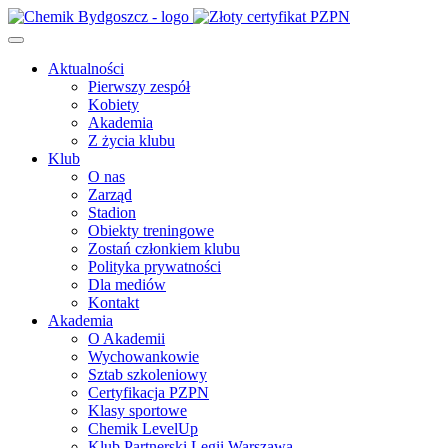
Aktualności
Pierwszy zespół
Kobiety
Akademia
Z życia klubu
Klub
O nas
Zarząd
Stadion
Obiekty treningowe
Zostań członkiem klubu
Polityka prywatności
Dla mediów
Kontakt
Akademia
O Akademii
Wychowankowie
Sztab szkoleniowy
Certyfikacja PZPN
Klasy sportowe
Chemik LevelUp
Klub Partnerski Legii Warszawa