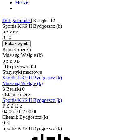
Mecze
IV liga kobiet
|
Kolejka 12
Sportis KKP II Bydgoszcz (k)
p
z
z
r
z
3
:
0
Pokaż wynik
Koniec meczu
Mustang Wielgie (k)
p
z
p
p
p
|
Do przerwy: 0-0
Statystyki meczowe
Sportis KKP II Bydgoszcz (k)
Mustang Wielgie (k)
3
Bramki
0
Ostatnie mecze
Sportis KKP II Bydgoszcz (k)
P
Z
Z
R
Z
04.06.2022
00:00
Chemik Bydgoszcz (k)
0
3
Sportis KKP II Bydgoszcz (k)