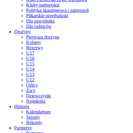
Kluby partnerskie
Polityka skautingowa i zaproszeń
Piłkarskie przedszkola
Dla zawodnika
Dla rodziców
Drużyny
Pierwsza drużyna
Kobiety
Rezerwy
U17
U16
U15
U14
U13
U12
Orlicy
Żacy
Dziewczynki
Najmłodsi
Historia
Kalendarium
Sezony
Rekordy
Partnerzy