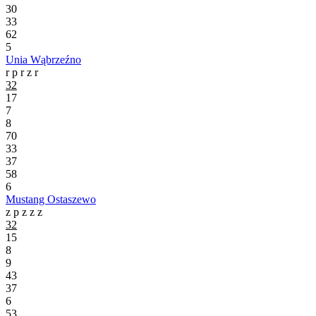
30
33
62
5
Unia Wąbrzeźno
r
p
r
z
r
32
17
7
8
70
33
37
58
6
Mustang Ostaszewo
z
p
z
z
z
32
15
8
9
43
37
6
53