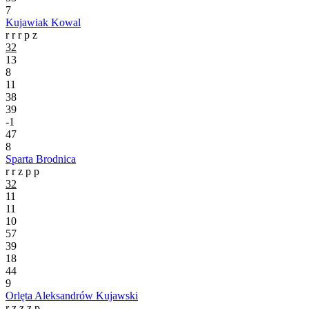
7
Kujawiak Kowal
r
r
r
p
z
32
13
8
11
38
39
-1
47
8
Sparta Brodnica
r
r
z
p
p
32
11
11
10
57
39
18
44
9
Orlęta Aleksandrów Kujawski
r
z
z
z
p