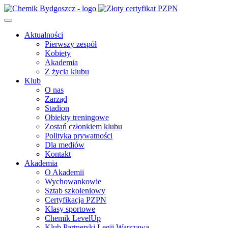
Aktualności
Pierwszy zespół
Kobiety
Akademia
Z życia klubu
Klub
O nas
Zarząd
Stadion
Obiekty treningowe
Zostań członkiem klubu
Polityka prywatności
Dla mediów
Kontakt
Akademia
O Akademii
Wychowankowie
Sztab szkoleniowy
Certyfikacja PZPN
Klasy sportowe
Chemik LevelUp
Klub Partnerski Legii Warszawa