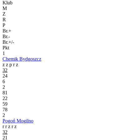
Klub
M
Z
R
P
Br.+
Br.-
Br.+/-
Pkt
1
Chemik Bydgoszcz
z
z
p
r
z
32
24
6
2
81
22
59
78
2
Pogoń Mogilno
r
r
z
r
z
32
21