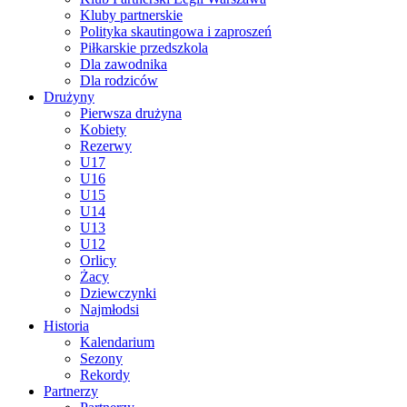
Kluby partnerskie
Polityka skautingowa i zaproszeń
Piłkarskie przedszkola
Dla zawodnika
Dla rodziców
Drużyny
Pierwsza drużyna
Kobiety
Rezerwy
U17
U16
U15
U14
U13
U12
Orlicy
Żacy
Dziewczynki
Najmłodsi
Historia
Kalendarium
Sezony
Rekordy
Partnerzy