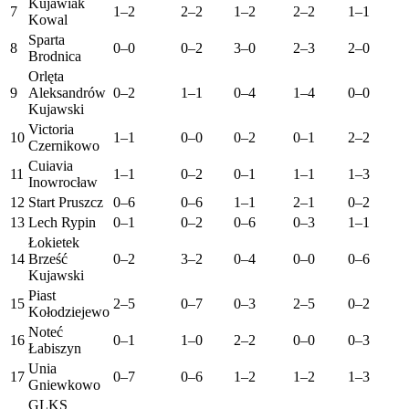
Kujawiak
7
1–2
2–2
1–2
2–2
1–1
Kowal
Sparta
8
0–0
0–2
3–0
2–3
2–0
Brodnica
Orlęta
9
Aleksandrów
0–2
1–1
0–4
1–4
0–0
Kujawski
Victoria
10
1–1
0–0
0–2
0–1
2–2
Czernikowo
Cuiavia
11
1–1
0–2
0–1
1–1
1–3
Inowrocław
12
Start Pruszcz
0–6
0–6
1–1
2–1
0–2
13
Lech Rypin
0–1
0–2
0–6
0–3
1–1
Łokietek
14
Brześć
0–2
3–2
0–4
0–0
0–6
Kujawski
Piast
15
2–5
0–7
0–3
2–5
0–2
Kołodziejewo
Noteć
16
0–1
1–0
2–2
0–0
0–3
Łabiszyn
Unia
17
0–7
0–6
1–2
1–2
1–3
Gniewkowo
GLKS