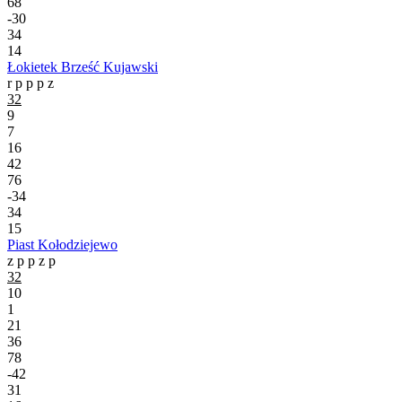
68
-30
34
14
Łokietek Brześć Kujawski
r
p
p
p
z
32
9
7
16
42
76
-34
34
15
Piast Kołodziejewo
z
p
p
z
p
32
10
1
21
36
78
-42
31