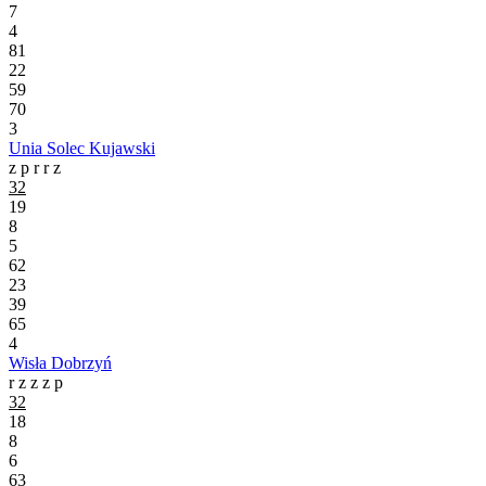
7
4
81
22
59
70
3
Unia Solec Kujawski
z
p
r
r
z
32
19
8
5
62
23
39
65
4
Wisła Dobrzyń
r
z
z
z
p
32
18
8
6
63