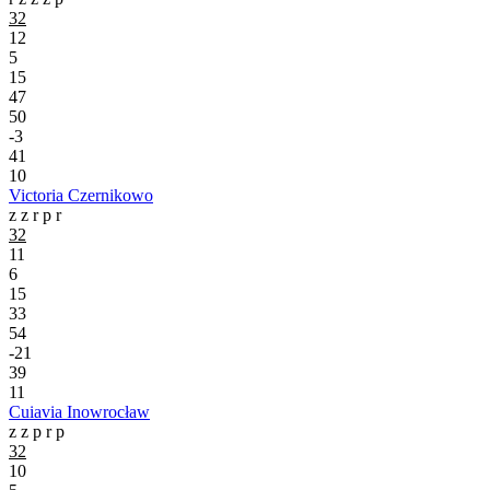
32
12
5
15
47
50
-3
41
10
Victoria Czernikowo
z
z
r
p
r
32
11
6
15
33
54
-21
39
11
Cuiavia Inowrocław
z
z
p
r
p
32
10