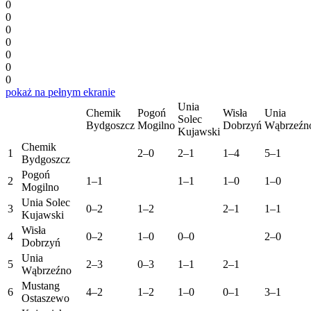
0
0
0
0
0
0
0
pokaż na pełnym ekranie
Unia
Chemik
Pogoń
Wisła
Unia
Solec
Bydgoszcz
Mogilno
Dobrzyń
Wąbrzeźn
Kujawski
Chemik
1
2–0
2–1
1–4
5–1
Bydgoszcz
Pogoń
2
1–1
1–1
1–0
1–0
Mogilno
Unia Solec
3
0–2
1–2
2–1
1–1
Kujawski
Wisła
4
0–2
1–0
0–0
2–0
Dobrzyń
Unia
5
2–3
0–3
1–1
2–1
Wąbrzeźno
Mustang
6
4–2
1–2
1–0
0–1
3–1
Ostaszewo