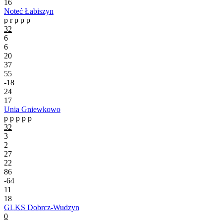
16
Noteć Łabiszyn
p
r
p
p
p
32
6
6
20
37
55
-18
24
17
Unia Gniewkowo
p
p
p
p
p
32
3
2
27
22
86
-64
11
18
GLKS Dobrcz-Wudzyn
0