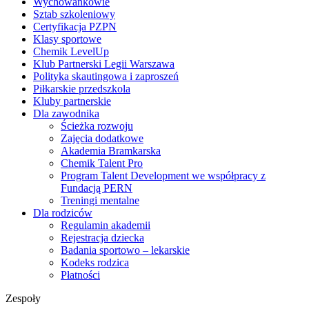
Wychowankowie
Sztab szkoleniowy
Certyfikacja PZPN
Klasy sportowe
Chemik LevelUp
Klub Partnerski Legii Warszawa
Polityka skautingowa i zaproszeń
Piłkarskie przedszkola
Kluby partnerskie
Dla zawodnika
Ścieżka rozwoju
Zajęcia dodatkowe
Akademia Bramkarska
Chemik Talent Pro
Program Talent Development we współpracy z
Fundacją PERN
Treningi mentalne
Dla rodziców
Regulamin akademii
Rejestracja dziecka
Badania sportowo – lekarskie
Kodeks rodzica
Płatności
Zespoły