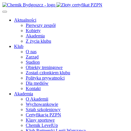
Aktualności
Pierwszy zespół
Kobiety
Akademia
Z życia klubu
Klub
O nas
Zarząd
Stadion
Obiekty treningowe
Zostań członkiem klubu
Polityka prywatności
Dla mediów
Kontakt
Akademia
O Akademii
Wychowankowie
Sztab szkoleniowy
Certyfikacja PZPN
Klasy sportowe
Chemik LevelUp
Klub Partnerski Legii Warszawa