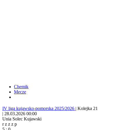
Chemik
Mecze
IV liga kujawsko-pomorska 2025/2026
|
Kolejka 21
|
28.03.2026 00:00
Unia Solec Kujawski
r
z
z
z
p
5
:
0