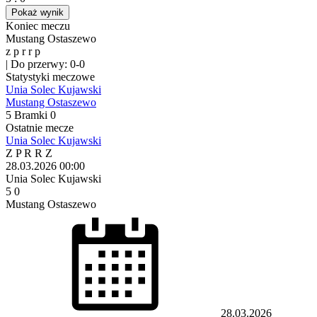
Pokaż wynik
Koniec meczu
Mustang Ostaszewo
z
p
r
r
p
|
Do przerwy: 0-0
Statystyki meczowe
Unia Solec Kujawski
Mustang Ostaszewo
5
Bramki
0
Ostatnie mecze
Unia Solec Kujawski
Z
P
R
R
Z
28.03.2026
00:00
Unia Solec Kujawski
5
0
Mustang Ostaszewo
28.03.2026