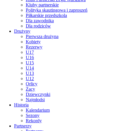
Kluby partnerskie
Polityka skautingowa i zaproszeń
Piłkarskie przedszkola
Dla zawodnika
Dla rodziców
Drużyny
Pierwsza drużyna
Kobiety
Rezerwy
U17
U16
U15
U14
U13
U12
Orlicy
Żacy
Dziewczynki
Najmłodsi
Historia
Kalendarium
Sezony
Rekordy
Partnerzy