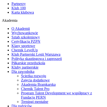
Partnerzy
Klub 100
Karta klubowa
Akademia
O Akademii
Wychowankowie
Sztab szkoleniowy
Certyfikacja PZPN
Klasy sportowe
Chemik LevelUp
Klub Partnerski Legii Warszawa
Polityka skautingowa i zaproszeń
Piłkarskie przedszkola
Kluby partnerskie
Dla zawodnika
Ścieżka rozwoju
Zajęcia dodatkowe
Akademia Bramkarska
Chemik Talent Pro
Program Talent Development we współpracy z
Fundacją PERN
Treningi mentalne
Dla rodziców