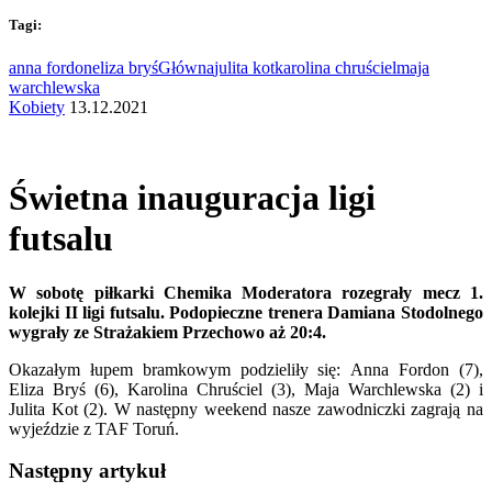
Tagi:
anna fordon
eliza bryś
Główna
julita kot
karolina chruściel
maja
warchlewska
Kobiety
13.12.2021
Świetna inauguracja ligi
futsalu
W sobotę piłkarki Chemika Moderatora rozegrały mecz 1.
kolejki II ligi futsalu. Podopieczne trenera Damiana Stodolnego
wygrały ze Strażakiem Przechowo aż 20:4.
Okazałym łupem bramkowym podzieliły się:
Anna Fordon (7),
Eliza Bryś (6), Karolina Chruściel (3), Maja Warchlewska (2) i
Julita Kot (2). W następny weekend nasze zawodniczki zagrają na
wyjeździe z TAF Toruń.
Następny artykuł