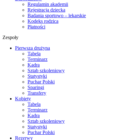
Regulamin akademii
Rejestracja dziecka
Badania sportowo – lekarskie
Kodeks rodzica
Płatności
Zespoły
Pierwsza drużyna
Tabela
Terminarz
Kadra
Sztab szkoleniowy
Statystyki
Puchar Polski
Sparingi
Transfery
Kobiety
Tabela
Terminarz
Kadra
Sztab szkoleniowy
Statystyki
Puchar Polski
Rezerwy