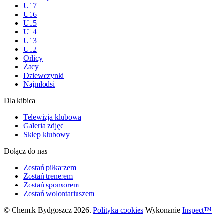
U17
U16
U15
U14
U13
U12
Orlicy
Żacy
Dziewczynki
Najmłodsi
Dla kibica
Telewizja klubowa
Galeria zdjęć
Sklep klubowy
Dołącz do nas
Zostań piłkarzem
Zostań trenerem
Zostań sponsorem
Zostań wolontariuszem
© Chemik Bydgoszcz 2026.
Polityka cookies
Wykonanie
Inspect™