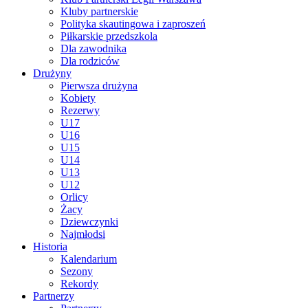
Kluby partnerskie
Polityka skautingowa i zaproszeń
Piłkarskie przedszkola
Dla zawodnika
Dla rodziców
Drużyny
Pierwsza drużyna
Kobiety
Rezerwy
U17
U16
U15
U14
U13
U12
Orlicy
Żacy
Dziewczynki
Najmłodsi
Historia
Kalendarium
Sezony
Rekordy
Partnerzy