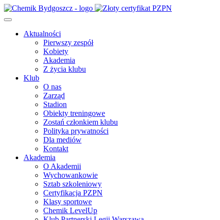
Aktualności
Pierwszy zespół
Kobiety
Akademia
Z życia klubu
Klub
O nas
Zarząd
Stadion
Obiekty treningowe
Zostań członkiem klubu
Polityka prywatności
Dla mediów
Kontakt
Akademia
O Akademii
Wychowankowie
Sztab szkoleniowy
Certyfikacja PZPN
Klasy sportowe
Chemik LevelUp
Klub Partnerski Legii Warszawa