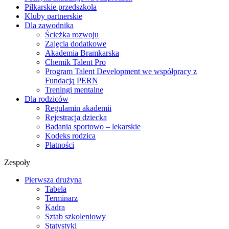
Piłkarskie przedszkola
Kluby partnerskie
Dla zawodnika
Ścieżka rozwoju
Zajęcia dodatkowe
Akademia Bramkarska
Chemik Talent Pro
Program Talent Development we współpracy z
Fundacją PERN
Treningi mentalne
Dla rodziców
Regulamin akademii
Rejestracja dziecka
Badania sportowo – lekarskie
Kodeks rodzica
Płatności
Zespoły
Pierwsza drużyna
Tabela
Terminarz
Kadra
Sztab szkoleniowy
Statystyki