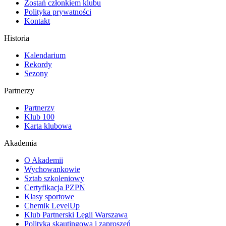
Zostań członkiem klubu
Polityka prywatności
Kontakt
Historia
Kalendarium
Rekordy
Sezony
Partnerzy
Partnerzy
Klub 100
Karta klubowa
Akademia
O Akademii
Wychowankowie
Sztab szkoleniowy
Certyfikacja PZPN
Klasy sportowe
Chemik LevelUp
Klub Partnerski Legii Warszawa
Polityka skautingowa i zaproszeń