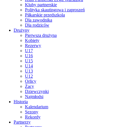
Kluby partnerskie
Polityka skautingowa i zaproszeń
Piłkarskie przedszkola
Dla zawodnika
Dla rodziców
Drużyny
Pierwsza drużyna
Kobiety
Rezerwy
U17
U16
U15
U14
U13
U12
Orlicy
Żacy
Dziewczynki
Najmłodsi
Historia
Kalendarium
Sezony
Rekordy
Partnerzy