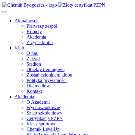
Aktualności
Pierwszy zespół
Kobiety
Akademia
Z życia klubu
Klub
O nas
Zarząd
Stadion
Obiekty treningowe
Zostań członkiem klubu
Polityka prywatności
Dla mediów
Kontakt
Akademia
O Akademii
Wychowankowie
Sztab szkoleniowy
Certyfikacja PZPN
Klasy sportowe
Chemik LevelUp
Klub Partnerski Legii Warszawa