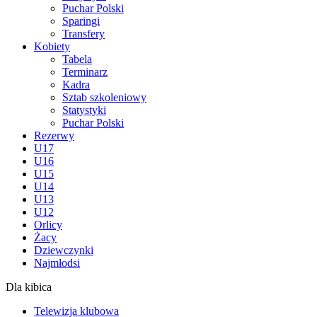
Puchar Polski
Sparingi
Transfery
Kobiety
Tabela
Terminarz
Kadra
Sztab szkoleniowy
Statystyki
Puchar Polski
Rezerwy
U17
U16
U15
U14
U13
U12
Orlicy
Żacy
Dziewczynki
Najmłodsi
Dla kibica
Telewizja klubowa