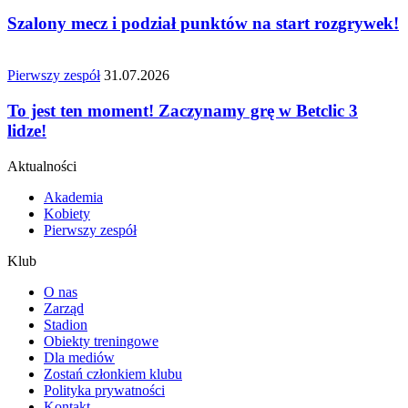
Szalony mecz i podział punktów na start rozgrywek!
Pierwszy zespół
31.07.2026
To jest ten moment! Zaczynamy grę w Betclic 3
lidze!
Aktualności
Akademia
Kobiety
Pierwszy zespół
Klub
O nas
Zarząd
Stadion
Obiekty treningowe
Dla mediów
Zostań członkiem klubu
Polityka prywatności
Kontakt