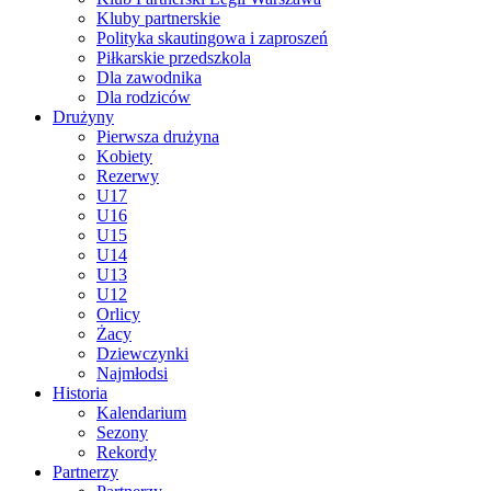
Kluby partnerskie
Polityka skautingowa i zaproszeń
Piłkarskie przedszkola
Dla zawodnika
Dla rodziców
Drużyny
Pierwsza drużyna
Kobiety
Rezerwy
U17
U16
U15
U14
U13
U12
Orlicy
Żacy
Dziewczynki
Najmłodsi
Historia
Kalendarium
Sezony
Rekordy
Partnerzy