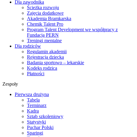
Dla zawodnika
Ścieżka rozwoju
Zajęcia dodatkowe
Akademia Bramkarska
Chemik Talent Pro
Program Talent Development we współpracy z
Fundacją PERN
Treningi mentalne
Dla rodziców
Regulamin akademii
Rejestracja dziecka
Badania sportowo – lekarskie
Kodeks rodzica
Płatności
Zespoły
Pierwsza drużyna
Tabela
Terminarz
Kadra
Sztab szkoleniowy
Statystyki
Puchar Polski
Sparingi