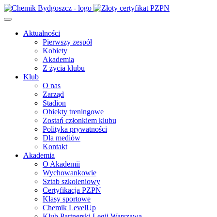
Aktualności
Pierwszy zespół
Kobiety
Akademia
Z życia klubu
Klub
O nas
Zarząd
Stadion
Obiekty treningowe
Zostań członkiem klubu
Polityka prywatności
Dla mediów
Kontakt
Akademia
O Akademii
Wychowankowie
Sztab szkoleniowy
Certyfikacja PZPN
Klasy sportowe
Chemik LevelUp
Klub Partnerski Legii Warszawa