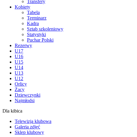
Transfery
Kobiety
Tabela
Terminarz
Kadra
Sztab szkoleniowy
Statystyki
Puchar Polski
Rezerwy
U17
U16
U15
U14
U13
U12
Orlicy
Żacy
Dziewczynki
Najmłodsi
Dla kibica
Telewizja klubowa
Galeria zdjęć
Sklep klubowy