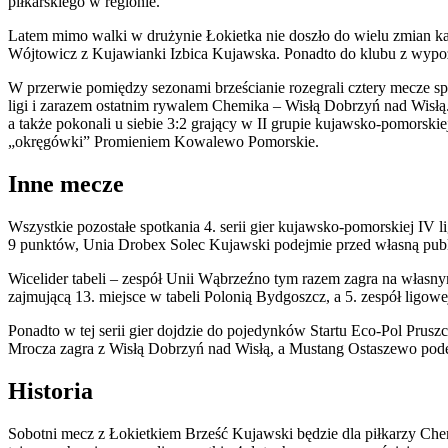
piłkarskiego w regionie.
Latem mimo walki w drużynie Łokietka nie doszło do wielu zmian 
Wójtowicz z Kujawianki Izbica Kujawska. Ponadto do klubu z wypoż
W przerwie pomiędzy sezonami brześcianie rozegrali cztery mecze 
ligi i zarazem ostatnim rywalem Chemika – Wisłą Dobrzyń nad Wisłą
a także pokonali u siebie 3:2 grający w II grupie kujawsko-pomorski
„
okręgówki” Promieniem Kowalewo Pomorskie.
Inne mecze
Wszystkie pozostałe spotkania 4. serii gier kujawsko-pomorskiej IV
9 punktów, Unia Drobex Solec Kujawski podejmie przed własną pub
Wicelider tabeli – zespół Unii Wąbrzeźno tym razem zagra na własnym
zajmującą 13. miejsce w tabeli Polonią Bydgoszcz, a 5. zespół ligow
Ponadto w tej serii gier dojdzie do pojedynków Startu Eco-Pol Prus
Mrocza zagra z Wisłą Dobrzyń nad Wisłą, a Mustang Ostaszewo po
Historia
Sobotni mecz z Łokietkiem Brześć Kujawski będzie dla piłkarzy Ch