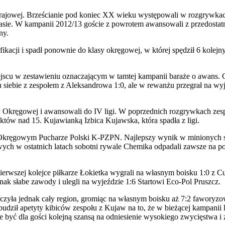
 krajowej. Brześcianie pod koniec XX wieku występowali w rozgrywkac
lasie. W kampanii 2012/13 goście z powrotem awansowali z przedost
ny.
kacji i spadł ponownie do klasy okręgowej, w której spędził 6 kolejn
iejscu w zestawieniu oznaczającym w tamtej kampanii baraże o awans.
ebie z zespołem z Aleksandrowa 1:0, ale w rewanżu przegrał na wyjeźd
asy Okręgowej i awansowali do IV ligi. W poprzednich rozgrywkach ze
nktów nad 15. Kujawianką Izbica Kujawska, która spadła z ligi.
w Okręgowym Pucharze Polski K-PZPN. Najlepszy wynik w minionych se
ych w ostatnich latach sobotni rywale Chemika odpadali zawsze na p
pierwszej kolejce piłkarze Łokietka wygrali na własnym boisku 1:0 z
ednak słabe zawody i ulegli na wyjeździe 1:6 Startowi Eco-Pol Pruszcz.
oczyła jednak cały region, gromiąc na własnym boisku aż 7:2 faworyz
udził apetyty kibiców zespołu z Kujaw na to, że w bieżącej kampanii l
być dla gości kolejną szansą na odniesienie wysokiego zwycięstwa i z