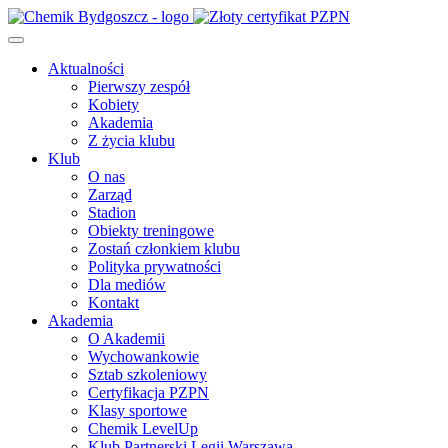
Aktualności
Pierwszy zespół
Kobiety
Akademia
Z życia klubu
Klub
O nas
Zarząd
Stadion
Obiekty treningowe
Zostań członkiem klubu
Polityka prywatności
Dla mediów
Kontakt
Akademia
O Akademii
Wychowankowie
Sztab szkoleniowy
Certyfikacja PZPN
Klasy sportowe
Chemik LevelUp
Klub Partnerski Legii Warszawa