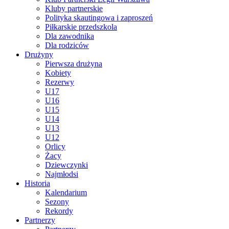
Kluby partnerskie
Polityka skautingowa i zaproszeń
Piłkarskie przedszkola
Dla zawodnika
Dla rodziców
Drużyny
Pierwsza drużyna
Kobiety
Rezerwy
U17
U16
U15
U14
U13
U12
Orlicy
Żacy
Dziewczynki
Najmłodsi
Historia
Kalendarium
Sezony
Rekordy
Partnerzy