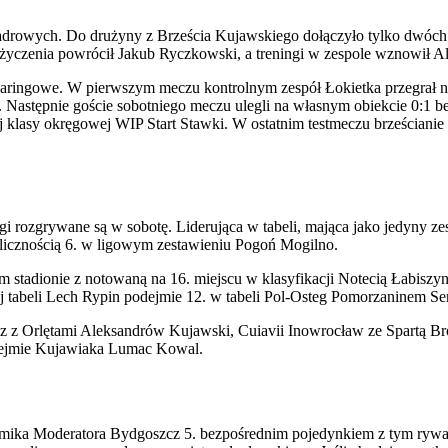
kadrowych. Do drużyny z Brześcia Kujawskiego dołączyło tylko dwóc
yczenia powrócił Jakub Ryczkowski, a treningi w zespole wznowił A
sparingowe. W pierwszym meczu kontrolnym zespół Łokietka przegrał 
. Następnie goście sobotniego meczu ulegli na własnym obiekcie 0:1
ej klasy okręgowej WIP Start Stawki. W ostatnim testmeczu brześciani
 ligi rozgrywane są w sobotę. Liderująca w tabeli, mająca jako jedyn
licznością 6. w ligowym zestawieniu Pogoń Mogilno.
 stadionie z notowaną na 16. miejscu w klasyfikacji Notecią Łabiszyn
ej tabeli Lech Rypin podejmie 12. w tabeli Pol-Osteg Pomorzaninem Se
zcz z Orlętami Aleksandrów Kujawski, Cuiavii Inowrocław ze Spartą B
dejmie Kujawiaka Lumac Kowal.
emika Moderatora Bydgoszcz 5. bezpośrednim pojedynkiem z tym rywal