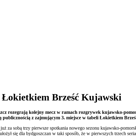
 Łokietkiem Brześć Kujawski
cz rozegrają kolejny mecz w ramach rozgrywek kujawsko-pomorskie
sną publicznością z zajmującym 3. miejsce w tabeli Łokietkiem Brze
 za sobą trzy pierwsze spotkania nowego sezonu kujawsko-pomorskiej I
łożył się dla bydgoszczan w taki sposób, że w pierwszych trzech seri