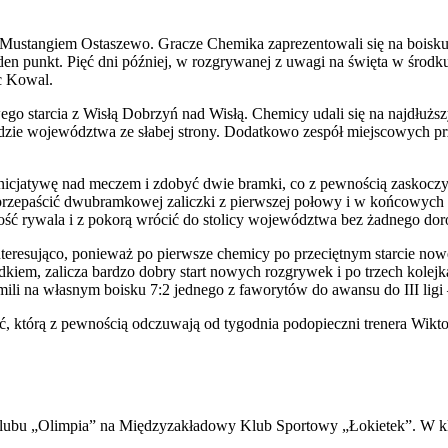
ustangiem Ostaszewo. Gracze Chemika zaprezentowali się na boisku w
den punkt. Pięć dni później, w rozgrywanej z uwagi na święta w środku
c Kowal.
wego starcia z Wisłą Dobrzyń nad Wisłą. Chemicy udali się na najdłużs
zie województwa ze słabej strony. Dodatkowo zespół miejscowych przez
inicjatywę nad meczem i zdobyć dwie bramki, co z pewnością zaskoczy
zaprzepaścić dwubramkowej zaliczki z pierwszej połowy i w końcowych 
zość rywala i z pokorą wrócić do stolicy województwa bez żadnego d
nteresująco, ponieważ po pierwsze chemicy po przeciętnym starcie no
adkiem, zalicza bardzo dobry start nowych rozgrywek i po trzech kolejk
ili na własnym boisku 7:2 jednego z faworytów do awansu do III ligi
 którą z pewnością odczuwają od tygodnia podopieczni trenera Wiktor
lubu „Olimpia” na Międzyzakładowy Klub Sportowy „Łokietek”. W klub