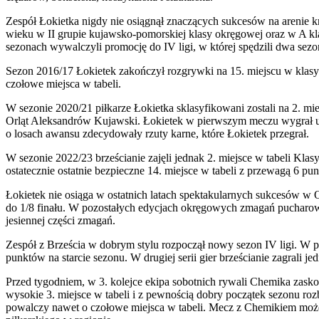
Zespół Łokietka nigdy nie osiągnął znaczących sukcesów na arenie
wieku w II grupie kujawsko-pomorskiej klasy okręgowej oraz w A k
sezonach wywalczyli promocję do IV ligi, w której spędzili dwa sezo
Sezon 2016/17 Łokietek zakończył rozgrywki na 15. miejscu w klasyfi
czołowe miejsca w tabeli.
W sezonie 2020/21 piłkarze Łokietka sklasyfikowani zostali na 2. m
Orląt Aleksandrów Kujawski. Łokietek w pierwszym meczu wygrał u si
o losach awansu zdecydowały rzuty karne, które Łokietek przegrał.
W sezonie 2022/23 brześcianie zajęli jednak 2. miejsce w tabeli Kl
ostatecznie ostatnie bezpieczne 14. miejsce w tabeli z przewagą 6 pu
Łokietek nie osiąga w ostatnich latach spektakularnych sukcesów 
do 1/8 finału. W pozostałych edycjach okręgowych zmagań pucharow
jesiennej części zmagań.
Zespół z Brześcia w dobrym stylu rozpoczął nowy sezon IV ligi. W 
punktów na starcie sezonu. W drugiej serii gier brześcianie zagrali j
Przed tygodniem, w 3. kolejce ekipa sobotnich rywali Chemika zask
wysokie 3. miejsce w tabeli i z pewnością dobry początek sezonu rozb
powalczy nawet o czołowe miejsca w tabeli. Mecz z Chemikiem może 