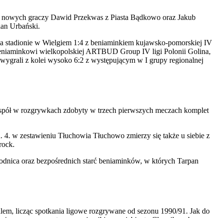
h nowych graczy Dawid Przekwas z Piasta Bądkowo oraz Jakub
lan Urbański.
na stadionie w Wielgiem 1:4 z beniaminkiem kujawsko-pomorskiej IV
 beniaminkowi wielkopolskiej ARTBUD Group IV ligi Polonii Golina,
e wygrali z kolei wysoko 6:2 z występującym w I grupy regionalnej
y zespół w rozgrywkach zdobyty w trzech pierwszych meczach komplet
. 4. w zestawieniu Tłuchowia Tłuchowo zmierzy się także u siebie z
rock.
rodnica oraz bezpośrednich starć beniaminków, w których Tarpan
em, licząc spotkania ligowe rozgrywane od sezonu 1990/91. Jak do