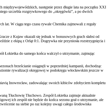
h międzywojewódzkich, następnie przez długie lata na początku XXI
atniego szczebla rozgrywkowego do „okręgówki”, a po dwóch
ych lat. W ciągu tego czasu rywale Chemika zajmowali z reguły
 Gracze z Kujaw okazali się jednak w bonusowych grach słabsi od
zie z ekipą z Orląt 0:1. Dogrywka nie przyniosła rozstrzygnięcia i
spół Łokietka do samego końca walczył o utrzymanie, zajmując
zonach brześcianie osiągnęli w poprzedniej kampanii, dochodząc
oziomie rywalizacji okręgowej w podokręgu włocławskim jeszcze w
 Cuiavią Inowrocław, zadowalając swoich kibiców zdobyciem kompletu
owaną Tłuchowię Tłuchowo. Zespół Łokietka zajmuje aktualnie
igowej ich zespół nie będzie do końca sezonu grał o utrzymanie, ale
wrócenie na siebie po raz kolejny uwagi całego środowiska