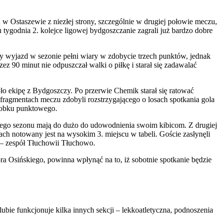
 Ostaszewie z niezłej strony, szczególnie w drugiej połowie meczu,
 tygodnia 2. kolejce ligowej bydgoszczanie zagrali już bardzo dobre
zy wyjazd w sezonie pełni wiary w zdobycie trzech punktów, jednak
 90 minut nie odpuszczał walki o piłkę i starał się zadawalać
ło ekipę z Bydgoszczy. Po przerwie Chemik starał się ratować
fragmentach meczu zdobyli rozstrzygającego o losach spotkania gola
orobku punktowego.
wego sezonu mają do dużo do udowodnienia swoim kibicom. Z drugiej
ach notowany jest na wysokim 3. miejscu w tabeli. Goście zasłynęli
 – zespół Tłuchowii Tłuchowo.
a Osińskiego, powinna wpłynąć na to, iż sobotnie spotkanie będzie
ie funkcjonuje kilka innych sekcji – lekkoatletyczna, podnoszenia