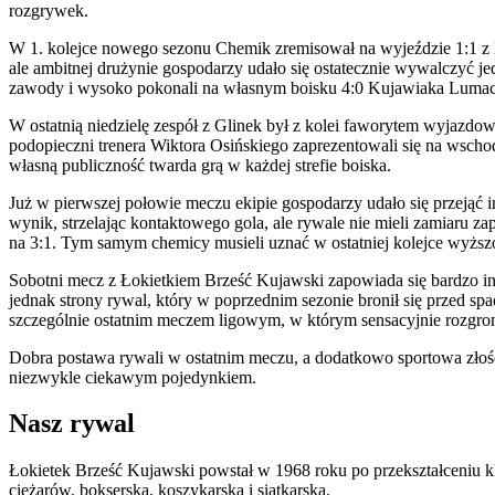
rozgrywek.
W 1. kolejce nowego sezonu Chemik zremisował na wyjeździe 1:1 z M
ale ambitnej drużynie gospodarzy udało się ostatecznie wywalczyć je
zawody i wysoko pokonali na własnym boisku 4:0 Kujawiaka Luma
W ostatnią niedzielę zespół z Glinek był z kolei faworytem wyjazdo
podopieczni trenera Wiktora Osińskiego zaprezentowali się na wschod
własną publiczność twarda grą w każdej strefie boiska.
Już w pierwszej połowie meczu ekipie gospodarzy udało się przejąć 
wynik, strzelając kontaktowego gola, ale rywale nie mieli zamiaru 
na 3:1. Tym samym chemicy musieli uznać w ostatniej kolejce wyżs
Sobotni mecz z Łokietkiem Brześć Kujawski zapowiada się bardzo i
jednak strony rywal, który w poprzednim sezonie bronił się przed sp
szczególnie ostatnim meczem ligowym, w którym sensacyjnie rozgrom
Dobra postawa rywali w ostatnim meczu, a dodatkowo sportowa złość,
niezwykle ciekawym pojedynkiem.
Nasz rywal
Łokietek Brześć Kujawski powstał w 1968 roku po przekształceniu k
ciężarów, bokserska, koszykarska i siatkarska.