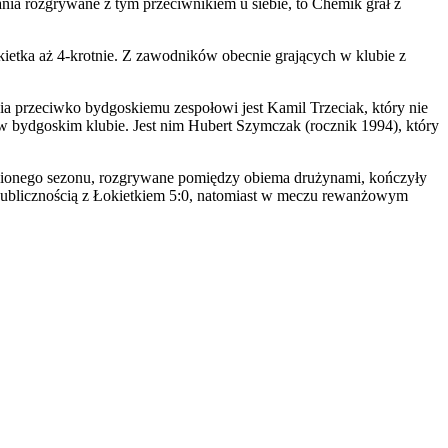
nia rozgrywane z tym przeciwnikiem u siebie, to Chemik grał z
ietka aż 4-krotnie. Z zawodników obecnie grających w klubie z
a przeciwko bydgoskiemu zespołowi jest Kamil Trzeciak, który nie
ł w bydgoskim klubie. Jest nim Hubert Szymczak (rocznik 1994), który
minionego sezonu, rozgrywane pomiędzy obiema drużynami, kończyły
ublicznością z Łokietkiem 5:0, natomiast w meczu rewanżowym