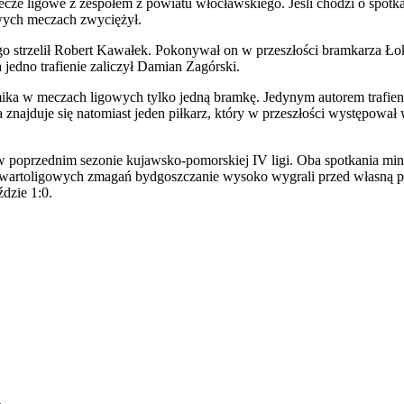
cze ligowe z zespołem z powiatu włocławskiego. Jeśli chodzi o spotka
wych meczach zwyciężył.
 strzelił Robert Kawałek. Pokonywał on w przeszłości bramkarza Łok
jedno trafienie zaliczył Damian Zagórski.
ika w meczach ligowych tylko jedną bramkę. Jedynym autorem trafieni
a znajduje się natomiast jeden piłkarz, który w przeszłości występowa
ę w poprzednim sezonie kujawsko-pomorskiej IV ligi. Oba spotkania 
zwartoligowych zmagań bydgoszczanie wysoko wygrali przed własną p
dzie 1:0.