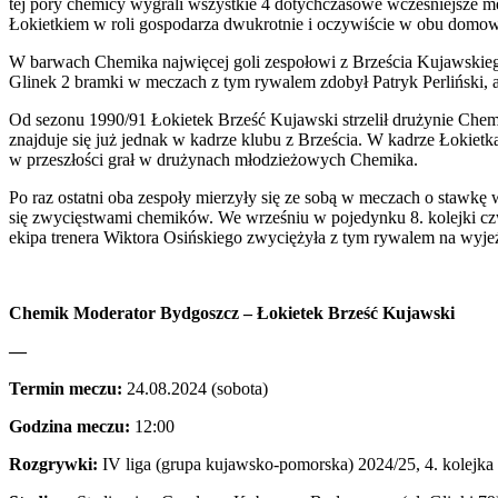
tej pory chemicy wygrali wszystkie 4 dotychczasowe wcześniejsze me
Łokietkiem w roli gospodarza dwukrotnie i oczywiście w obu domo
W barwach Chemika najwięcej goli zespołowi z Brześcia Kujawskiego
Glinek 2 bramki w meczach z tym rywalem zdobył Patryk Perliński, a 
Od sezonu 1990/91 Łokietek Brześć Kujawski strzelił drużynie Chem
znajduje się już jednak w kadrze klubu z Brześcia. W kadrze Łokietk
w przeszłości grał w drużynach młodzieżowych Chemika.
Po raz ostatni oba zespoły mierzyły się ze sobą w meczach o stawk
się zwycięstwami chemików. We wrześniu w pojedynku 8. kolejki c
ekipa trenera Wiktora Osińskiego zwyciężyła z tym rywalem na wyjeź
Chemik Moderator Bydgoszcz – Łokietek Brześć Kujawski
—
Termin meczu:
24.08.2024 (sobota)
Godzina meczu:
12:00
Rozgrywki:
IV liga (grupa kujawsko-pomorska) 2024/25, 4. kolejka