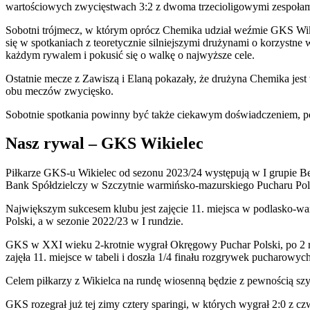
wartościowych zwycięstwach 3:2 z dwoma trzecioligowymi zespołami 
Sobotni trójmecz, w którym oprócz Chemika udział weźmie GKS Wik
się w spotkaniach z teoretycznie silniejszymi drużynami o korzystne
każdym rywalem i pokusić się o walkę o najwyższe cele.
Ostatnie mecze z Zawiszą i Elaną pokazały, że drużyna Chemika jest 
obu meczów zwycięsko.
Sobotnie spotkania powinny być także ciekawym doświadczeniem, poni
Nasz rywal – GKS Wikielec
Piłkarze GKS-u Wikielec od sezonu 2023/24 występują w I grupie Betcl
Bank Spółdzielczy w Szczytnie warmińsko-mazurskiego Pucharu Pol
Największym sukcesem klubu jest zajęcie 11. miejsca w podlasko-w
Polski, a w sezonie 2022/23 w I rundzie.
GKS w XXI wieku 2-krotnie wygrał Okręgowy Puchar Polski, po 2 razy
zajęła 11. miejsce w tabeli i doszła 1/4 finału rozgrywek pucharowych
Celem piłkarzy z Wikielca na rundę wiosenną będzie z pewnością sz
GKS rozegrał już tej zimy cztery sparingi, w których wygrał 2:0 z c