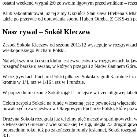
ostatni weekend wygrał 2:0 ze swoim ligowym przeciwnikiem – reze
Klub zakontraktował już tej zimy Ukraińca Stanislava Hrebena z M
także po przerwie od uprawiania sportu Hubert Otręba. Z GKS-em po
Nasz rywal – Sokół Kleczew
Zespół Sokoła Kleczew od sezonu 2011/12 występuje w rozgrywkach II
wielkopolskiego Pucharu Polski.
Największym sukcesem klubu jest zwycięstwo w rozgrywkach kujawsko
rozegrać baraże o awans, w których przegrali z Nadwiślaninem Góra.
W rozgrywkach Pucharu Polski piłkarze Sokoła zagrali 3-krotnie i za
krotnie w 1/4, raz w 1/16 i raz w I rundzie.
W poprzednim sezonie Sokół zajął 11. miejsce w trzecioligowej tabel
Celem zespołu Sokoła na rundę wiosenną jest z pewnością włączenie s
powalczyć o zwycięstwo w Okręgowym Pucharze Polski, które pozwo
Drużyna Sokoła rozegrała już tej zimy pięć meczów sparingowych, w
z Mieszkiem Gniezno z wielkopolskiej IV ligi, uległa 2:3 drugoligo
poprzednim roku, tuż po zakończeniu rundy jesiennej, Sokół rozegrał
3:1.