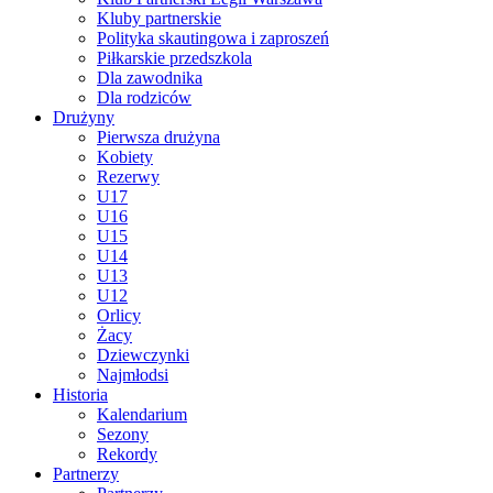
Kluby partnerskie
Polityka skautingowa i zaproszeń
Piłkarskie przedszkola
Dla zawodnika
Dla rodziców
Drużyny
Pierwsza drużyna
Kobiety
Rezerwy
U17
U16
U15
U14
U13
U12
Orlicy
Żacy
Dziewczynki
Najmłodsi
Historia
Kalendarium
Sezony
Rekordy
Partnerzy