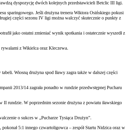
dzą dyspozycję dwóch kolejnych przedstawicieli Betclic III ligi.
 sparingowego. Jeśli drużyna trenera Wiktora Osińskiego pokusi
drugiej części sezonu IV ligi można walczyć skutecznie o punkty z
rafił jako ostatni zmieniać wynik spotkania i ostatecznie wyszedł z
z rywalami z Wikielca oraz Kleczewa.
 tabeli. Wiosną drużyna spod Iławy zagra także w dalszej części
mpanii 2013/14 zagrała ponadto w rundzie przedwstępnej Pucharu
 w II rundzie. W poprzednim sezonie drużyna z powiatu iławskiego
owalczenie o sukces w „Pucharze Tysiąca Drużyn”.
, pokonał 5:1 innego czwartoligowca – zespół Startu Nidzica oraz w