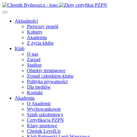
Aktualności
Pierwszy zespół
Kobiety
Akademia
Z życia klubu
Klub
O nas
Zarząd
Stadion
Obiekty treningowe
Zostań członkiem klubu
Polityka prywatności
Dla mediów
Kontakt
Akademia
O Akademii
Wychowankowie
Sztab szkoleniowy
Certyfikacja PZPN
Klasy sportowe
Chemik LevelUp
Klub Partnerski Legii Warszawa