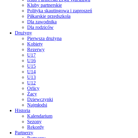
Kluby partnerskie
Polityka skautingowa i zaproszeń
Piłkarskie przedszkola
Dla zawodnika
Dla rodziców
Drużyny
Pierwsza drużyna
Kobiety
Rezerwy
U17
U16
U15
U14
U13
U12
Orlicy
Żacy
Dziewczynki
Najmłodsi
Historia
Kalendarium
Sezony
Rekordy
Partnerzy