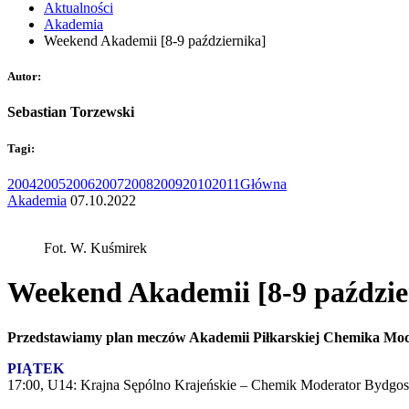
Aktualności
Akademia
Weekend Akademii [8-9 października]
Autor:
Sebastian Torzewski
Tagi:
2004
2005
2006
2007
2008
2009
2010
2011
Główna
Akademia
07.10.2022
Fot. W. Kuśmirek
Weekend Akademii [8-9 paździe
Przedstawiamy plan meczów Akademii Piłkarskiej Chemika Mode
PIĄTEK
17:00, U14: Krajna Sępólno Krajeńskie – Chemik Moderator Bydgo