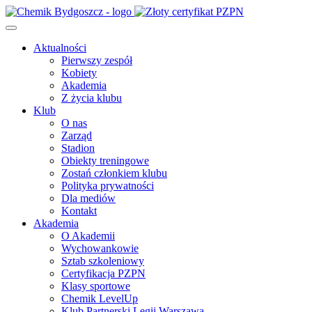
Aktualności
Pierwszy zespół
Kobiety
Akademia
Z życia klubu
Klub
O nas
Zarząd
Stadion
Obiekty treningowe
Zostań członkiem klubu
Polityka prywatności
Dla mediów
Kontakt
Akademia
O Akademii
Wychowankowie
Sztab szkoleniowy
Certyfikacja PZPN
Klasy sportowe
Chemik LevelUp
Klub Partnerski Legii Warszawa