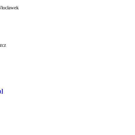
Włocławek
zcz
a]