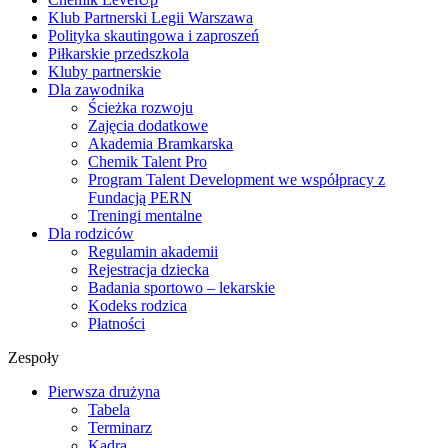
Klub Partnerski Legii Warszawa
Polityka skautingowa i zaproszeń
Piłkarskie przedszkola
Kluby partnerskie
Dla zawodnika
Ścieżka rozwoju
Zajęcia dodatkowe
Akademia Bramkarska
Chemik Talent Pro
Program Talent Development we współpracy z
Fundacją PERN
Treningi mentalne
Dla rodziców
Regulamin akademii
Rejestracja dziecka
Badania sportowo – lekarskie
Kodeks rodzica
Płatności
Zespoły
Pierwsza drużyna
Tabela
Terminarz
Kadra