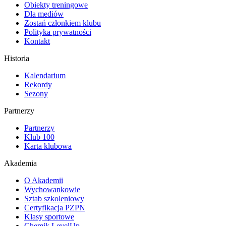
Obiekty treningowe
Dla mediów
Zostań członkiem klubu
Polityka prywatności
Kontakt
Historia
Kalendarium
Rekordy
Sezony
Partnerzy
Partnerzy
Klub 100
Karta klubowa
Akademia
O Akademii
Wychowankowie
Sztab szkoleniowy
Certyfikacja PZPN
Klasy sportowe
Chemik LevelUp