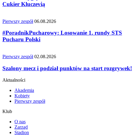
Cukier Kluczevią
Pierwszy zespół
06.08.2026
#PoradnikPucharowy: Losowanie 1. rundy STS
Pucharu Polski
Pierwszy zespół
02.08.2026
Szalony mecz i podział punktów na start rozgrywek!
Aktualności
Akademia
Kobiety
Pierwszy zespół
Klub
O nas
Zarząd
Stadion