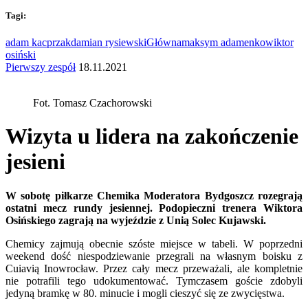
Tagi:
adam kacprzak
damian rysiewski
Główna
maksym adamenko
wiktor
osiński
Pierwszy zespół
18.11.2021
Fot. Tomasz Czachorowski
Wizyta u lidera na zakończenie
jesieni
W sobotę piłkarze Chemika Moderatora Bydgoszcz rozegrają
ostatni mecz rundy jesiennej. Podopieczni trenera Wiktora
Osińskiego zagrają na wyjeździe z Unią Solec Kujawski.
Chemicy zajmują obecnie szóste miejsce w tabeli. W poprzedni
weekend dość niespodziewanie przegrali na własnym boisku z
Cuiavią Inowrocław. Przez cały mecz przeważali, ale kompletnie
nie potrafili tego udokumentować. Tymczasem goście zdobyli
jedyną bramkę w 80. minucie i mogli cieszyć się ze zwycięstwa.