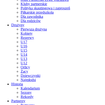
Kluby partnerskie
Polityka skautingowa i zaproszeń
Piłkarskie przedszkola
Dla zawodnika
Dla rodziców
Drużyny
Pierwsza drużyna
Kobiety
Rezerwy
U17
U16
U15
U14
U13
U12
Orlicy
Żacy
Dziewczynki
Najmłodsi
Historia
Kalendarium
Sezony
Rekordy
Partnerzy