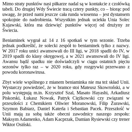
Mimo straty punktów nasi piłkarze nadal są w kontakcie z czołówką
tabeli. Do drugiej Wdy Świecie tracą cztery punkty, co – biorąc pod
uwagę, że przed nami jeszcze cała runda wiosenna – jest dystansem
spokojnie do nadrobienia. Wszystkim jednak uciekła Unia Solec
Kujawski, która ma dziewięć punktów więcej od drużyny ze
Świecia.
Beniaminek wygrał aż 14 z 16 spotkań w tym sezonie. Trzeba
jednak podkreślić, że solecki zespół to beniaminek tylko z nazwy.
W 2017 roku unici awansowali do III ligi, w 2018 spadli do IV, w
2019 spadli do klasy okręgowej, a w 2021 awansowali do IV ligi.
Awansu bądź spadku nie doświadczyli w ciągu ostatnich pięciu
sezonów tylko raz – w 2020 roku, gdy rozgrywki przerwano z
powodu koronawirusa.
Zbyt wiele wspólnego z mianem beniaminka nie ma też skład Unii.
Wystarczy powiedzieć, że w bramce stoi Mateusz Skowroński, a w
polu występują m.in. Krzysztof Szal, Masato Hayashi, Arkadiusz
Piskorski, Łukasz Nowak, Patryk Ciężkowski czy związani w
przeszłości z Chemikiem Oliwier Moranowski, Filip Żurawski,
Szymon Babiarz, Daniel Katerla i Sebastian Pacek. Przeszłość w
Unii mają za sobą także obecni zawodnicy naszego zespołu:
Maksym Adamenko, Adam Kacprzak, Damian Rysiewski czy trener
Wiktor Osiński.