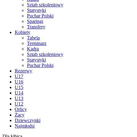
Sztab szkoleniowy
Statystyki
Puchar Polski
Sparingi
Transfery
Kobiety
Tabela
Terminarz
Kadra
Sztab szkoleniowy
Statystyki
Puchar Polski
Rezerwy
U17
U16
U15
U14
U13
U12
Orlicy
Żacy
Dziewczynki
Najmłodsi
Dla kibica