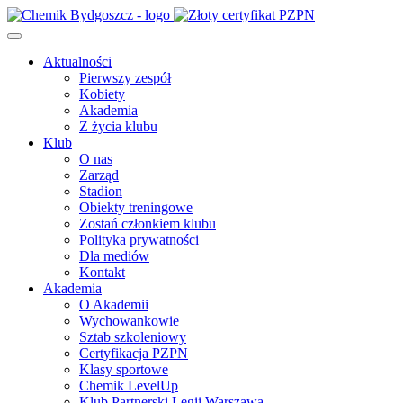
Aktualności
Pierwszy zespół
Kobiety
Akademia
Z życia klubu
Klub
O nas
Zarząd
Stadion
Obiekty treningowe
Zostań członkiem klubu
Polityka prywatności
Dla mediów
Kontakt
Akademia
O Akademii
Wychowankowie
Sztab szkoleniowy
Certyfikacja PZPN
Klasy sportowe
Chemik LevelUp
Klub Partnerski Legii Warszawa