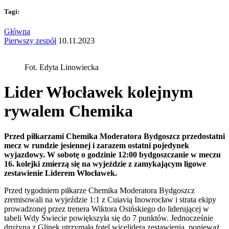
Tagi:
Główna
Pierwszy zespół
10.11.2023
Fot. Edyta Linowiecka
Lider Włocławek kolejnym
rywalem Chemika
Przed piłkarzami Chemika Moderatora Bydgoszcz przedostatni
mecz w rundzie jesiennej i zarazem ostatni pojedynek
wyjazdowy. W sobotę o godzinie 12:00 bydgoszczanie w meczu
16. kolejki zmierzą się na wyjeździe z zamykającym ligowe
zestawienie Liderem Włocławek.
Przed tygodniem piłkarze Chemika Moderatora Bydgoszcz
zremisowali na wyjeździe 1:1 z Cuiavią Inowrocław i strata ekipy
prowadzonej przez trenera Wiktora Osińskiego do liderującej w
tabeli Wdy Świecie powiększyła się do 7 punktów. Jednocześnie
drużyna z Glinek utrzymała fotel wicelidera zestawienia, ponieważ