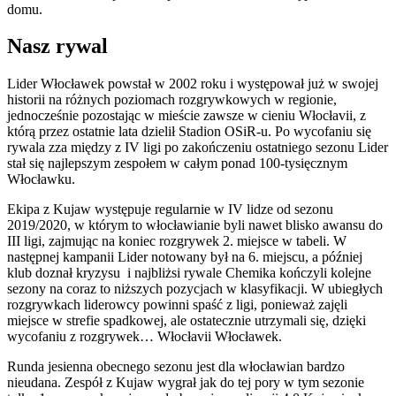
domu.
Nasz rywal
Lider Włocławek powstał w 2002 roku i występował już w swojej
historii na różnych poziomach rozgrywkowych w regionie,
jednocześnie pozostając w mieście zawsze w cieniu Włocłavii, z
którą przez ostatnie lata dzielił Stadion OSiR-u. Po wycofaniu się
rywala zza między z IV ligi po zakończeniu ostatniego sezonu Lider
stał się najlepszym zespołem w całym ponad 100-tysięcznym
Włocławku.
Ekipa z Kujaw występuje regularnie w IV lidze od sezonu
2019/2020, w którym to włocławianie byli nawet blisko awansu do
III ligi, zajmując na koniec rozgrywek 2. miejsce w tabeli. W
następnej kampanii Lider notowany był na 6. miejscu, a później
klub doznał kryzysu i najbliżsi rywale Chemika kończyli kolejne
sezony na coraz to niższych pozycjach w klasyfikacji. W ubiegłych
rozgrywkach liderowcy powinni spaść z ligi, ponieważ zajęli
miejsce w strefie spadkowej, ale ostatecznie utrzymali się, dzięki
wycofaniu z rozgrywek… Włocłavii Włocławek.
Runda jesienna obecnego sezonu jest dla włocławian bardzo
nieudana. Zespół z Kujaw wygrał jak do tej pory w tym sezonie