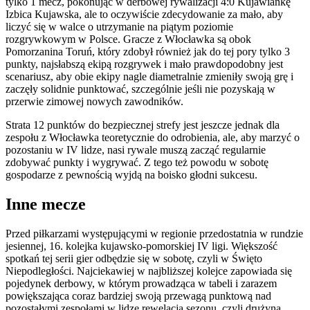
tylko 1 mecz, pokonując w derbowej rywalizacji 4:0 Kujawiankę
Izbica Kujawska, ale to oczywiście zdecydowanie za mało, aby
liczyć się w walce o utrzymanie na piątym poziomie
rozgrywkowym w Polsce. Gracze z Włocławka są obok
Pomorzanina Toruń, który zdobył również jak do tej pory tylko 3
punkty, najsłabszą ekipą rozgrywek i mało prawdopodobny jest
scenariusz, aby obie ekipy nagle diametralnie zmieniły swoją grę i
zaczęły solidnie punktować, szczególnie jeśli nie pozyskają w
przerwie zimowej nowych zawodników.
Strata 12 punktów do bezpiecznej strefy jest jeszcze jednak dla
zespołu z Włocławka teoretycznie do odrobienia, ale, aby marzyć o
pozostaniu w IV lidze, nasi rywale muszą zacząć regularnie
zdobywać punkty i wygrywać. Z tego też powodu w sobotę
gospodarze z pewnością wyjdą na boisko głodni sukcesu.
Inne mecze
Przed piłkarzami występującymi w regionie przedostatnia w rundzie
jesiennej, 16. kolejka kujawsko-pomorskiej IV ligi. Większość
spotkań tej serii gier odbędzie się w sobotę, czyli w Święto
Niepodległości. Najciekawiej w najbliższej kolejce zapowiada się
pojedynek derbowy, w którym prowadząca w tabeli i zarazem
powiększająca coraz bardziej swoją przewagą punktową nad
pozostałymi zespołami w lidze rewelacja sezonu, czyli drużyna