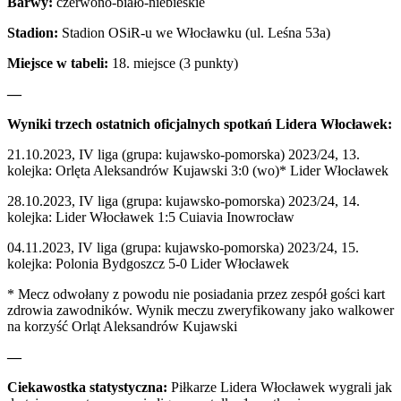
Barwy:
czerwono-biało-niebieskie
Stadion:
Stadion OSiR-u we Włocławku (ul. Leśna 53a)
Miejsce w tabeli:
18. miejsce (3 punkty)
—
Wyniki trzech ostatnich oficjalnych spotkań Lidera Włocławek:
21.10.2023, IV liga (grupa: kujawsko-pomorska) 2023/24, 13.
kolejka: Orlęta Aleksandrów Kujawski 3:0 (wo)* Lider Włocławek
28.10.2023, IV liga (grupa: kujawsko-pomorska) 2023/24, 14.
kolejka: Lider Włocławek 1:5 Cuiavia Inowrocław
04.11.2023, IV liga (grupa: kujawsko-pomorska) 2023/24, 15.
kolejka: Polonia Bydgoszcz 5-0 Lider Włocławek
* Mecz odwołany z powodu nie posiadania przez zespół gości kart
zdrowia zawodników. Wynik meczu zweryfikowany jako walkower
na korzyść Orląt Aleksandrów Kujawski
—
Ciekawostka statystyczna:
Piłkarze Lidera Włocławek wygrali jak