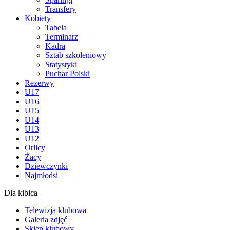
Transfery
Kobiety
Tabela
Terminarz
Kadra
Sztab szkoleniowy
Statystyki
Puchar Polski
Rezerwy
U17
U16
U15
U14
U13
U12
Orlicy
Żacy
Dziewczynki
Najmłodsi
Dla kibica
Telewizja klubowa
Galeria zdjęć
Sklep klubowy