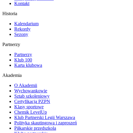
Kontakt
Historia
Kalendarium
Rekordy
Sezony
Partnerzy
Partnerzy
Klub 100
Karta klubowa
Akademia
O Akademii
Wychowankowie
Sztab szkoleniowy
Certyfikacja PZPN
Klasy sportowe
Chemik LevelUp
Klub Partnerski Legii Warszawa
Polityka skautingowa i zaproszeń
Piłkarskie przedszkola