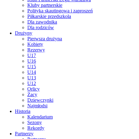
Kluby partnerskie
Polityka skautingowa i zaproszeń
Piłkarskie przedszkola
Dla zawodnika
Dla rodziców
Drużyny
Pierwsza drużyna
Kobiety
Rezerwy
U17
U16
U15
U14
U13
U12
Orlicy
Żacy
Dziewczynki
Najmłodsi
Historia
Kalendarium
Sezony
Rekordy
Partnerzy