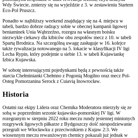
Wdy Świecie, zmierzy się na wyjeździe z 3. w zestawieniu Startem
Eco-Pol Pruszcz.
Ponadto w najbliższy weekend znajdujący się na 4. miejscu w
tabeli, bardzo dobrze radzący sobie w obecnej kampanii ligowej
beniaminek Unia Wąbrzeźno, rozegra na własnym boisku
niezwykle ciekawy dla kibiców obu zespołów mecz z 10. w tabeli
Spartą Brodnica. Na szczególną uwagę zasługuje w 16. kolejce
także rywalizacja notowanego na 5. lokacie w klasyfikacji IV ligi
Lecha Rypin, który podejmie u siebie 13. w tabeli Kujawiankę
Izbica Kujawska.
W sobotę interesującymi pojedynkami będą z pewnością także
starcia Chełminianki Chełmno z Pogonią Mogilno oraz mecz Pol-
Osteg Pomorzanina Serock z Cuiavią Inowrocław.
Historia
Ostatni raz ekipy Lidera oraz Chemika Moderatora mierzyły się ze
sobą w poprzednim sezonie kujawsko-pomorskiej IV ligi. W
rozegranym w sierpniu 2022 roku meczu rundy jesiennej minionych
rozgrywek ligowych piłkarze z Bydgoszczy dość niespodziewanie
przegrali we Włocławku z przeciwnikiem z Kujaw 2:3. We
wiosennym meczu rewanżowym chemicy pokazali już jednak w