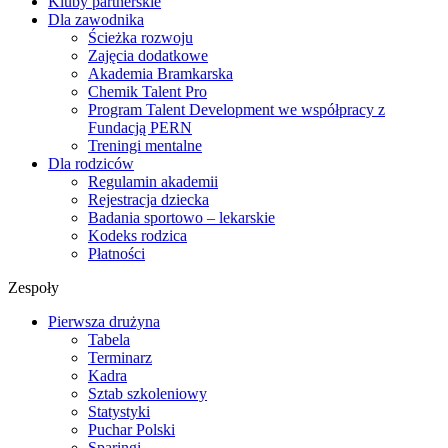
Kluby partnerskie
Dla zawodnika
Ścieżka rozwoju
Zajęcia dodatkowe
Akademia Bramkarska
Chemik Talent Pro
Program Talent Development we współpracy z
Fundacją PERN
Treningi mentalne
Dla rodziców
Regulamin akademii
Rejestracja dziecka
Badania sportowo – lekarskie
Kodeks rodzica
Płatności
Zespoły
Pierwsza drużyna
Tabela
Terminarz
Kadra
Sztab szkoleniowy
Statystyki
Puchar Polski
Sparingi