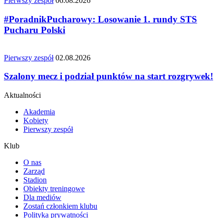
Pierwszy zespół
06.08.2026
#PoradnikPucharowy: Losowanie 1. rundy STS
Pucharu Polski
Pierwszy zespół
02.08.2026
Szalony mecz i podział punktów na start rozgrywek!
Aktualności
Akademia
Kobiety
Pierwszy zespół
Klub
O nas
Zarząd
Stadion
Obiekty treningowe
Dla mediów
Zostań członkiem klubu
Polityka prywatności