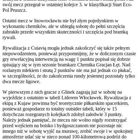
swój mecz przegrał w ostatniej kolejce 3. w klasyfikacji Start Eco-
Pol Pruszcz.
Ostatni mecz w Inowrocławiu nie był złym pojedynkiem w
wykonaniu chemików, ale w ubiegłą sobotę do pełni szczęścia
zabrakło przede wszystkim skuteczności i szczęścia pod bramką
rywali.
Rywalizacja z Cuiavią mogła jednak zakończyć się także pełnym
niepowodzeniem, ponieważ przypomnijmy, że w doliczonym czasie
gry rewelacyjną interwencją na wagę 1 punktu popisał się dobrze
spisujący się w tym sezonie bramkarz Chemika Gracjan Łęt. Nad
rozlanym mlekiem i stratą 2 punktów nie ma już jednak co płakać,
w szczególności, że do zakończenia rundy jesiennej pozostały tylko
dwa mecze ligowe.
W pierwszym z nich gracze z Glinek zagrają już w sobotę na
wyjeździe z ostatnim w tabeli Liderem Włocławek. Rywalizacja z
ekipą z Kujaw powinna być teoretycznie piłkarskim spacerkiem,
ponieważ gospodarze to totalny outsider tabeli, który w 15
dotychczas rozegranych kolejkach zdobył zaledwie 3 punkty.
Należy jednak pamiętać, że meczu nie wolno nigdy rozstrzygać
przed wejściem na boisko i bydgoszczanom nie pozostaje nic
innego niż w sobotę wyjść na murawę, zrobić swoje i w spokojnej
atmosferze udać się w nieco ponad 100-kilometrową podróż do