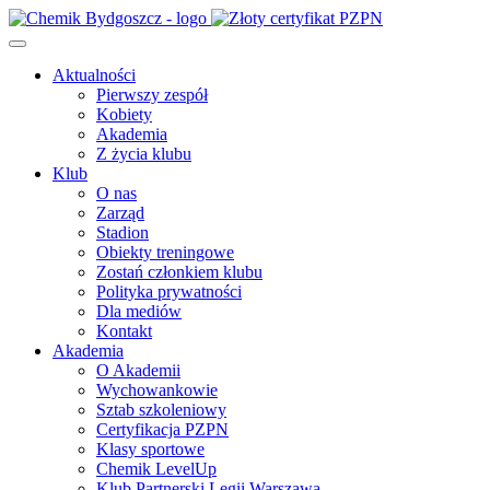
Aktualności
Pierwszy zespół
Kobiety
Akademia
Z życia klubu
Klub
O nas
Zarząd
Stadion
Obiekty treningowe
Zostań członkiem klubu
Polityka prywatności
Dla mediów
Kontakt
Akademia
O Akademii
Wychowankowie
Sztab szkoleniowy
Certyfikacja PZPN
Klasy sportowe
Chemik LevelUp
Klub Partnerski Legii Warszawa