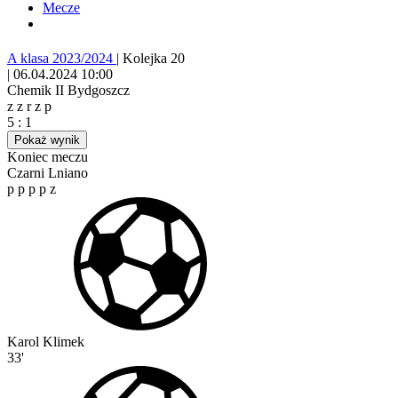
Mecze
A klasa 2023/2024
|
Kolejka 20
|
06.04.2024 10:00
Chemik II Bydgoszcz
z
z
r
z
p
5
:
1
Pokaż wynik
Koniec meczu
Czarni Lniano
p
p
p
p
z
Karol Klimek
33'