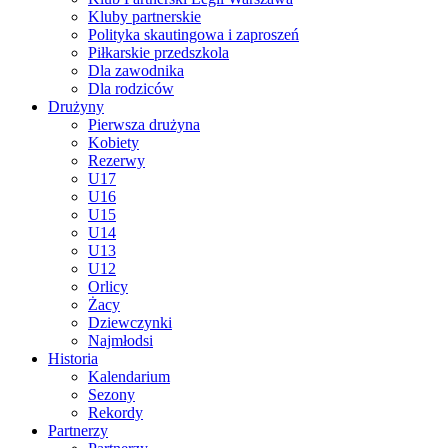
Kluby partnerskie
Polityka skautingowa i zaproszeń
Piłkarskie przedszkola
Dla zawodnika
Dla rodziców
Drużyny
Pierwsza drużyna
Kobiety
Rezerwy
U17
U16
U15
U14
U13
U12
Orlicy
Żacy
Dziewczynki
Najmłodsi
Historia
Kalendarium
Sezony
Rekordy
Partnerzy