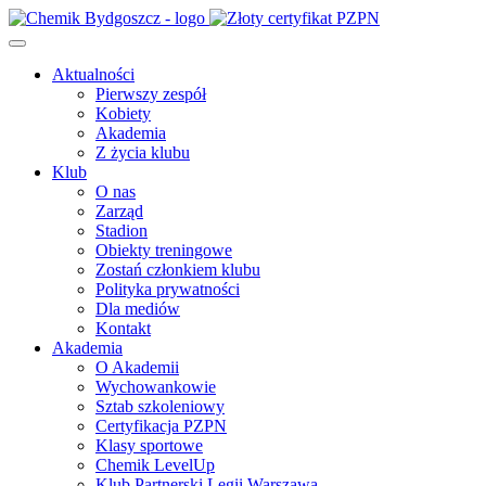
Aktualności
Pierwszy zespół
Kobiety
Akademia
Z życia klubu
Klub
O nas
Zarząd
Stadion
Obiekty treningowe
Zostań członkiem klubu
Polityka prywatności
Dla mediów
Kontakt
Akademia
O Akademii
Wychowankowie
Sztab szkoleniowy
Certyfikacja PZPN
Klasy sportowe
Chemik LevelUp
Klub Partnerski Legii Warszawa