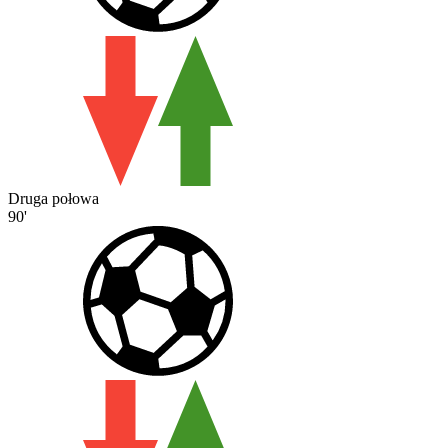
Druga połowa
90'