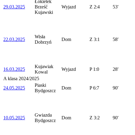
Łokietek
29.03.2025
Brześć
Wyjazd
Z
2:4
53′
Kujawski
Wisła
22.03.2025
Dom
Z
3:1
58′
Dobrzyń
Kujawiak
16.03.2025
Wyjazd
P
1:0
28′
Kowal
A klasa 2024/2025
Piaski
24.05.2025
Dom
P
6:7
90′
Bydgoszcz
Gwiazda
10.05.2025
Dom
Z
3:2
90′
Bydgoszcz