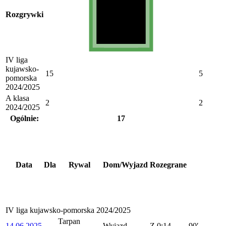
Rozgrywki
IV liga
kujawsko-
15
5
pomorska
2024/2025
A klasa
2
2
2024/2025
Ogólnie:
17
Data
Dla
Rywal
Dom/Wyjazd
Rozegrane
IV liga kujawsko-pomorska 2024/2025
Tarpan
14.06.2025
Wyjazd
Z
0:14
90′