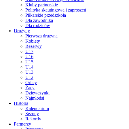
Kluby partnerskie
Polityka skautingowa i zaproszeń
Piłkarskie przedszkola
Dla zawodnika
Dla rodziców
Drużyny
Pierwsza drużyna
Kobiety
Rezerwy
U17
U16
U15
U14
U13
U12
Orlicy
Żacy
Dziewczynki
Najmłodsi
Historia
Kalendarium
Sezony
Rekordy
Partnerzy