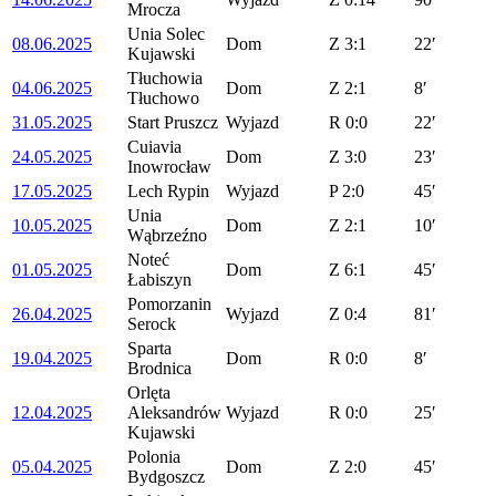
Mrocza
Unia Solec
08.06.2025
Dom
Z
3:1
22′
Kujawski
Tłuchowia
04.06.2025
Dom
Z
2:1
8′
Tłuchowo
31.05.2025
Start Pruszcz
Wyjazd
R
0:0
22′
Cuiavia
24.05.2025
Dom
Z
3:0
23′
Inowrocław
17.05.2025
Lech Rypin
Wyjazd
P
2:0
45′
Unia
10.05.2025
Dom
Z
2:1
10′
Wąbrzeźno
Noteć
01.05.2025
Dom
Z
6:1
45′
Łabiszyn
Pomorzanin
26.04.2025
Wyjazd
Z
0:4
81′
Serock
Sparta
19.04.2025
Dom
R
0:0
8′
Brodnica
Orlęta
12.04.2025
Aleksandrów
Wyjazd
R
0:0
25′
Kujawski
Polonia
05.04.2025
Dom
Z
2:0
45′
Bydgoszcz