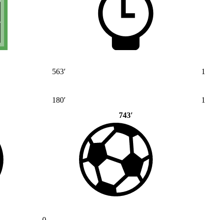
563′
1
180′
1
743′
0