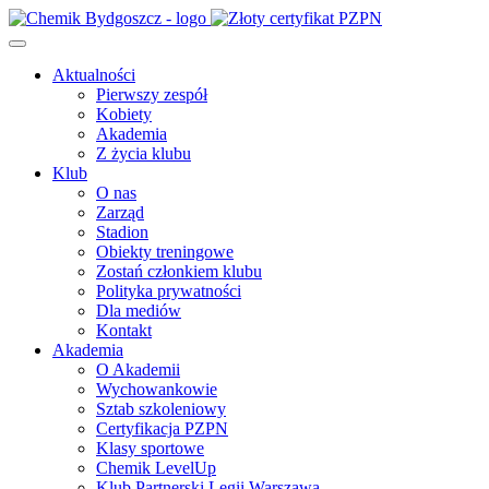
Aktualności
Pierwszy zespół
Kobiety
Akademia
Z życia klubu
Klub
O nas
Zarząd
Stadion
Obiekty treningowe
Zostań członkiem klubu
Polityka prywatności
Dla mediów
Kontakt
Akademia
O Akademii
Wychowankowie
Sztab szkoleniowy
Certyfikacja PZPN
Klasy sportowe
Chemik LevelUp
Klub Partnerski Legii Warszawa