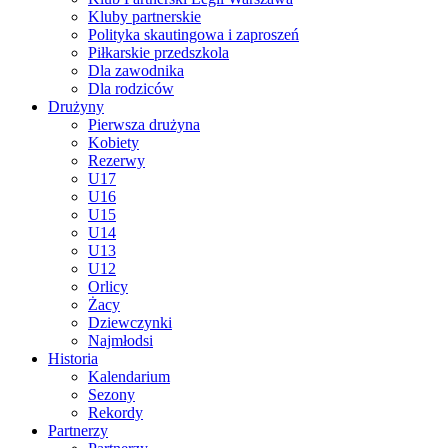
Kluby partnerskie
Polityka skautingowa i zaproszeń
Piłkarskie przedszkola
Dla zawodnika
Dla rodziców
Drużyny
Pierwsza drużyna
Kobiety
Rezerwy
U17
U16
U15
U14
U13
U12
Orlicy
Żacy
Dziewczynki
Najmłodsi
Historia
Kalendarium
Sezony
Rekordy
Partnerzy