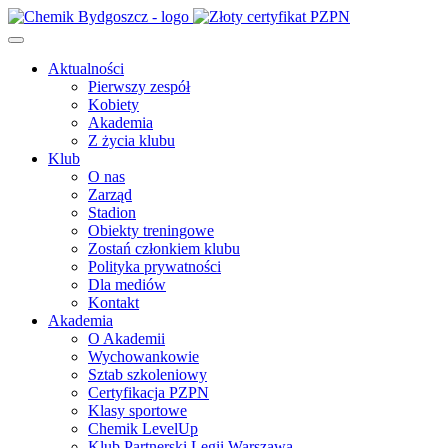
Aktualności
Pierwszy zespół
Kobiety
Akademia
Z życia klubu
Klub
O nas
Zarząd
Stadion
Obiekty treningowe
Zostań członkiem klubu
Polityka prywatności
Dla mediów
Kontakt
Akademia
O Akademii
Wychowankowie
Sztab szkoleniowy
Certyfikacja PZPN
Klasy sportowe
Chemik LevelUp
Klub Partnerski Legii Warszawa