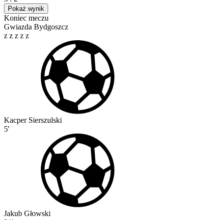
Pokaż wynik
Koniec meczu
Gwiazda Bydgoszcz
z
z
z
z
z
Kacper Sierszulski
5'
Jakub Głowski