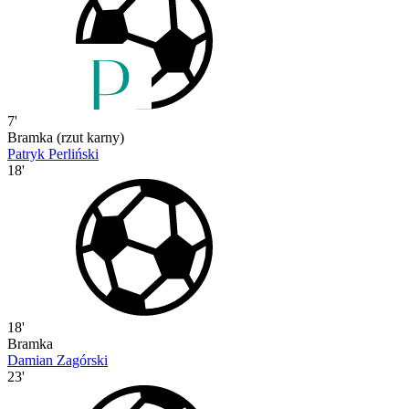
7'
Bramka (rzut karny)
Patryk Perliński
18'
18'
Bramka
Damian Zagórski
23'