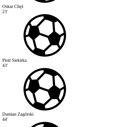
Oskar Chęś
23'
Piotr Siekirka
43'
Damian Zagórski
44'