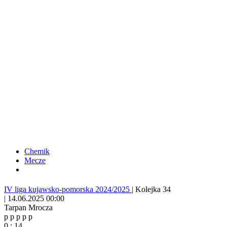
Chemik
Mecze
IV liga kujawsko-pomorska 2024/2025
|
Kolejka 34
|
14.06.2025 00:00
Tarpan Mrocza
p
p
p
p
p
0
:
14