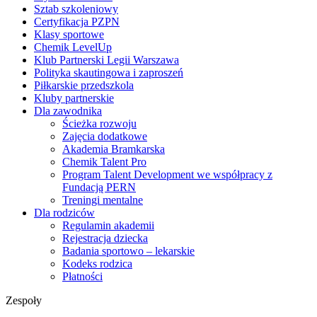
Sztab szkoleniowy
Certyfikacja PZPN
Klasy sportowe
Chemik LevelUp
Klub Partnerski Legii Warszawa
Polityka skautingowa i zaproszeń
Piłkarskie przedszkola
Kluby partnerskie
Dla zawodnika
Ścieżka rozwoju
Zajęcia dodatkowe
Akademia Bramkarska
Chemik Talent Pro
Program Talent Development we współpracy z
Fundacją PERN
Treningi mentalne
Dla rodziców
Regulamin akademii
Rejestracja dziecka
Badania sportowo – lekarskie
Kodeks rodzica
Płatności
Zespoły