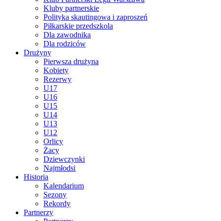
Kluby partnerskie
Polityka skautingowa i zaproszeń
Piłkarskie przedszkola
Dla zawodnika
Dla rodziców
Drużyny
Pierwsza drużyna
Kobiety
Rezerwy
U17
U16
U15
U14
U13
U12
Orlicy
Żacy
Dziewczynki
Najmłodsi
Historia
Kalendarium
Sezony
Rekordy
Partnerzy