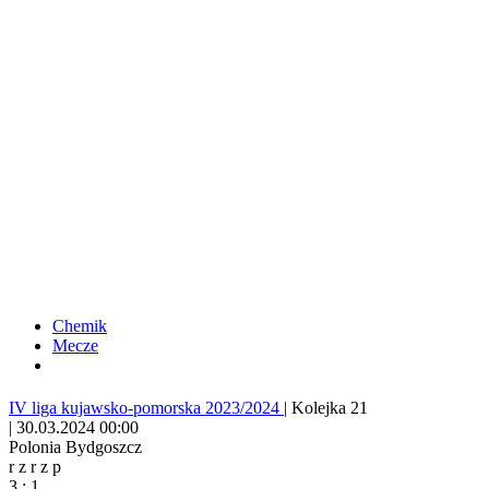
Chemik
Mecze
IV liga kujawsko-pomorska 2023/2024
|
Kolejka 21
|
30.03.2024 00:00
Polonia Bydgoszcz
r
z
r
z
p
3
:
1