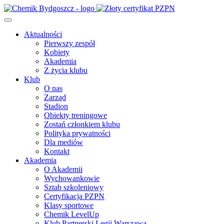
Aktualności
Pierwszy zespół
Kobiety
Akademia
Z życia klubu
Klub
O nas
Zarząd
Stadion
Obiekty treningowe
Zostań członkiem klubu
Polityka prywatności
Dla mediów
Kontakt
Akademia
O Akademii
Wychowankowie
Sztab szkoleniowy
Certyfikacja PZPN
Klasy sportowe
Chemik LevelUp
Klub Partnerski Legii Warszawa