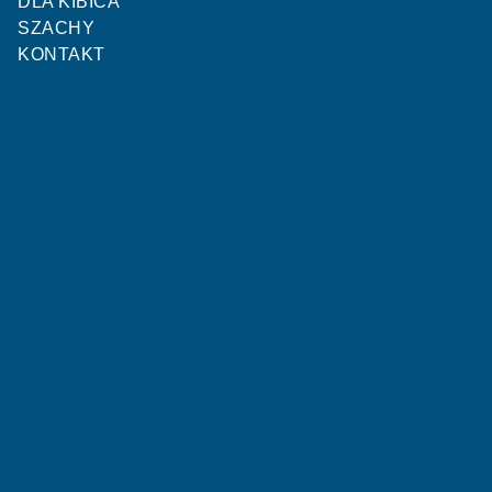
DLA KIBICA
SZACHY
KONTAKT
STATYSTYKI MECZOWE
Zawisza Bydgoszcz U15
Chemik Bydgoszcz U15
4
1
Bramki
OSTATNIE MECZE
R
R
P
Z
P