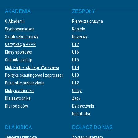
AKADEMIA
ZESPOŁY
O Akademii
Pierwsza drużyna
Wychowankowie
Kobiety
Sztab szkoleniowy
Rezerwy
Certyfikacja PZPN
U17
Klasy sportowe
U16
Chemik LevelUp
U15
Klub Partnerski Legii Warszawa
U14
Polityka skautingowa i zaproszeń
U13
Piłkarskie przedszkola
U12
Kluby partnerskie
Orlicy
Dla zawodnika
Żacy
Dla rodziców
Dziewczynki
Najmłodsi
DLA KIBICA
DOŁĄCZ DO NAS
Telewizja klubowa
Zostań piłkarzem