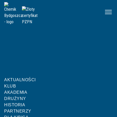
Chemik
Mecze
I liga U15 2022/2023 RW
Kolejka 13
|
10.06.2023 00:00
Zawisza Bydgoszcz U15
Chemik Bydgoszcz U15
AKTUALNOŚCI
Z
Z
R
R
P
Z
P
Z
P
R
KLUB
4
:
1
AKADEMIA
DRUŻYNY
HISTORIA
PARTNERZY
KONIEC MECZU