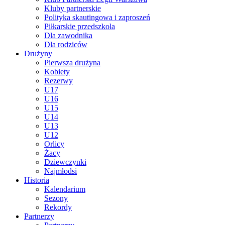
Kluby partnerskie
Polityka skautingowa i zaproszeń
Piłkarskie przedszkola
Dla zawodnika
Dla rodziców
Drużyny
Pierwsza drużyna
Kobiety
Rezerwy
U17
U16
U15
U14
U13
U12
Orlicy
Żacy
Dziewczynki
Najmłodsi
Historia
Kalendarium
Sezony
Rekordy
Partnerzy