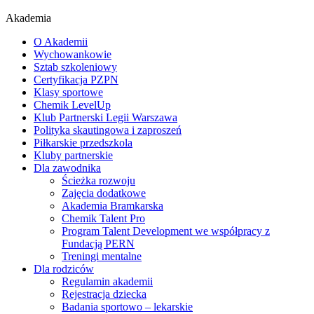
Akademia
O Akademii
Wychowankowie
Sztab szkoleniowy
Certyfikacja PZPN
Klasy sportowe
Chemik LevelUp
Klub Partnerski Legii Warszawa
Polityka skautingowa i zaproszeń
Piłkarskie przedszkola
Kluby partnerskie
Dla zawodnika
Ścieżka rozwoju
Zajęcia dodatkowe
Akademia Bramkarska
Chemik Talent Pro
Program Talent Development we współpracy z
Fundacją PERN
Treningi mentalne
Dla rodziców
Regulamin akademii
Rejestracja dziecka
Badania sportowo – lekarskie