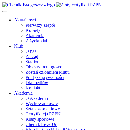
Aktualności
Pierwszy zespół
Kobiety
Akademia
Z życia klubu
Klub
O nas
Zarząd
Stadion
Obiekty treningowe
Zostań członkiem klubu
Polityka prywatności
Dla mediów
Kontakt
Akademia
O Akademii
Wychowankowie
Sztab szkoleniowy
Certyfikacja PZPN
Klasy sportowe
Chemik LevelUp
Klub Partnerski Legii Warszawa